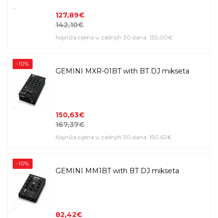
127,89€
142,10€
Najniža cijena u zadnjih 30 dana: 135,00€
-10%
GEMINI MXR-01BT with BT DJ mikseta
150,63€
167,37€
Najniža cijena u zadnjih 30 dana: 150,63€
-10%
GEMINI MM1BT with BT DJ mikseta
82,42€