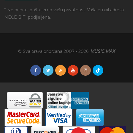
* Ne brinite, poštujemo vašu privatnost. Vaša email adresa
NEĆE BITI podijeljena.
© Sva prava pridržana 2007 -
2026
,
MUSIC MAX