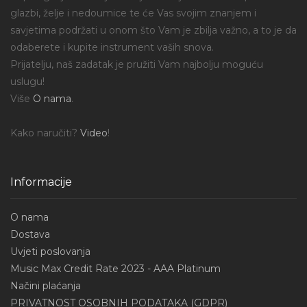
glazbi, želje i nedoumice te će Vas svojim znanjem i
savjetima podržati u onom što Vam je zbilja važno, a to je da
odaberete i kupite instrument vaših snova.
Prijatelju, naš zadatak je pružiti Vam najbolju moguću
uslugu!
Više
O nama
.
Kako naručiti?
Video
!
Informacije
O nama
Dostava
Uvjeti poslovanja
Music Max Credit Rate 2023 - AAA Platinum
Načini plaćanja
PRIVATNOST OSOBNIH PODATAKA (GDPR)