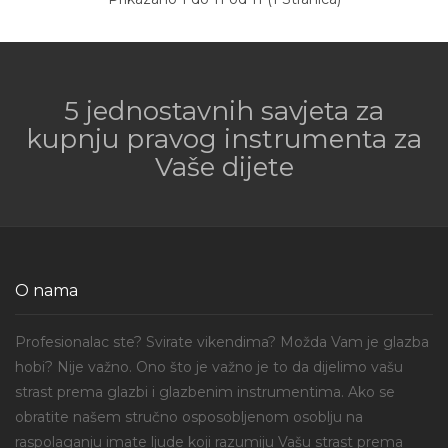
5 jednostavnih savjeta za
kupnju pravog instrumenta za
Vaše dijete
O nama
Profesionalac ste? Svirate vikendima? Možda Vam je glazba
hobi? Nije važno. Ono što je važno je to da dijelimo vašu
strast prema glazbi i glazbenim instrumentima. Ako se
obratite našem stručno osposobljenom osoblju na
raspolaganju imate ljude koji razumiju Vašu strast prema