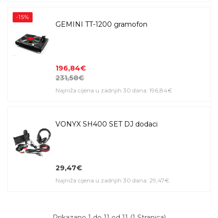
-15%
GEMINI TT-1200 gramofon
196,84€
231,58€
Najniža cijena u zadnjih 30 dana: 196,84€
VONYX SH400 SET DJ dodaci
29,47€
Najniža cijena u zadnjih 30 dana: 29,47€
Prikazano 1 do 11 od 11 (1 Stranica)