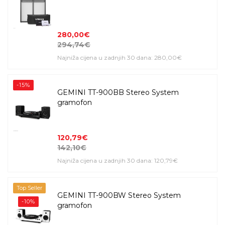
280,00€
294,74€
Najniža cijena u zadnjih 30 dana: 280,00€
-15%
GEMINI TT-900BB Stereo System
gramofon
120,79€
142,10€
Najniža cijena u zadnjih 30 dana: 120,79€
Top Seller
GEMINI TT-900BW Stereo System
-10%
gramofon