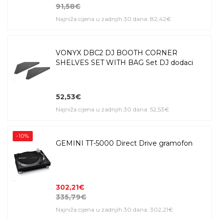
91,58€
Najniža cijena u zadnjih 30 dana: 82,42€
VONYX DBC2 DJ BOOTH CORNER
SHELVES SET WITH BAG Set DJ dodaci
52,53€
Najniža cijena u zadnjih 30 dana: 52,53€
-10%
GEMINI TT-5000 Direct Drive gramofon
302,21€
335,79€
Najniža cijena u zadnjih 30 dana: 302,21€