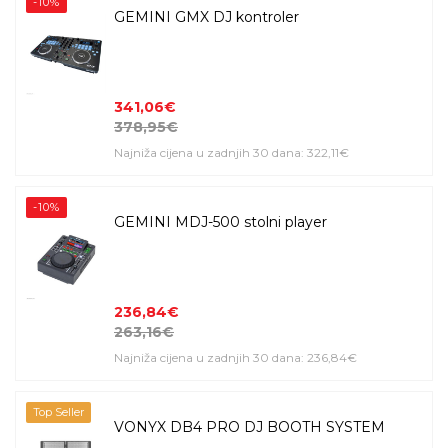
-10%
GEMINI GMX DJ kontroler
341,06€
378,95€
Najniža cijena u zadnjih 30 dana: 322,11€
-10%
GEMINI MDJ-500 stolni player
236,84€
263,16€
Najniža cijena u zadnjih 30 dana: 236,84€
Top Seller
VONYX DB4 PRO DJ BOOTH SYSTEM