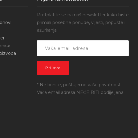
Pretplatite se na naš newsletter kako biste
onovi
primali posebne ponude, vijesti, popuste i
ažuriranja!
er
anice
roizvoda
* Ne brinite, poštujemo vašu privatnost.
Vaša email adresa NEĆE BITI podijeljena.