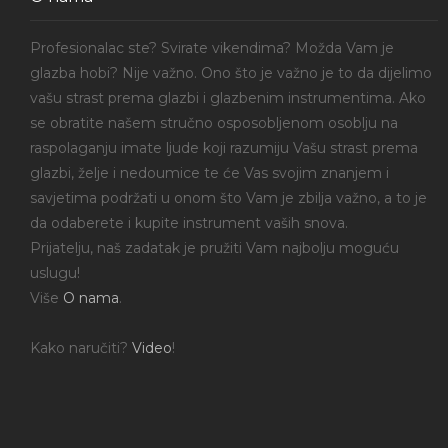
Profesionalac ste? Svirate vikendima? Možda Vam je
glazba hobi? Nije važno. Ono što je važno je to da dijelimo
vašu strast prema glazbi i glazbenim instrumentima. Ako
se obratite našem stručno osposobljenom osoblju na
raspolaganju imate ljude koji razumiju Vašu strast prema
glazbi, želje i nedoumice te će Vas svojim znanjem i
savjetima podržati u onom što Vam je zbilja važno, a to je
da odaberete i kupite instrument vaših snova.
Prijatelju, naš zadatak je pružiti Vam najbolju moguću
uslugu!
Više
O nama
.
Kako naručiti?
Video
!