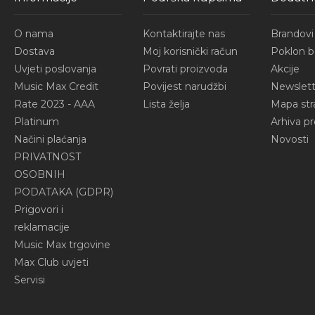
O nama
Kontaktirajte nas
Brandovi
Dostava
Moj korisnički račun
Poklon b
Uvjeti poslovanja
Povrati proizvoda
Akcije
Music Max Credit
Povijest narudžbi
Newslett
Rate 2023 - AAA
Lista želja
Mapa str
Platinum
Arhiva p
Načini plaćanja
Novosti
PRIVATNOST
OSOBNIH
PODATAKA (GDPR)
Prigovori i
reklamacije
Music Max trgovine
Max Club uvjeti
Servisi