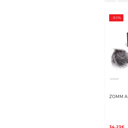
-30%
ZOMM AP
34,23€