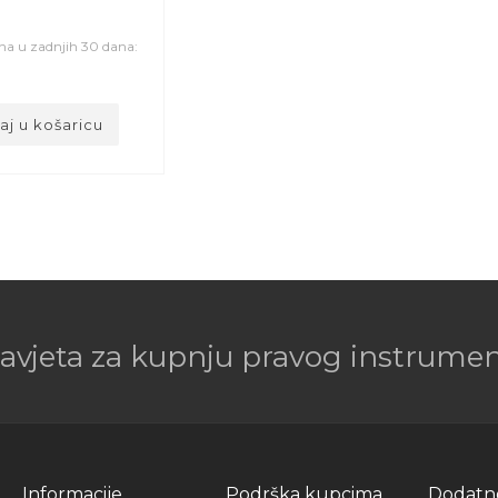
ena u zadnjih 30 dana:
j u košaricu
savjeta za kupnju pravog instrument
Informacije
Podrška kupcima
Dodatn