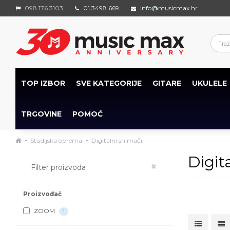
098 176 3103
01 3498 669
info@musicmax.hr
TOP IZBOR
SVE KATEGORIJE
GITARE
UKULELE
TRGOVINE
POMOĆ
Studijska oprema
Digitalni snimači
Digit
×
Filter proizvoda
Proizvođač
ZOOM
1