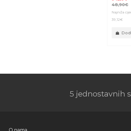
48,90€
Najniža cij
39,12€
Doda
5 jednostavnih 
O nama