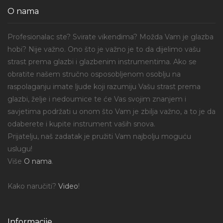
O nama
Profesionalac ste? Svirate vikendima? Možda Vam je glazba
hobi? Nije važno. Ono što je važno je to da dijelimo vašu
strast prema glazbi i glazbenim instrumentima. Ako se
obratite našem stručno osposobljenom osoblju na
raspolaganju imate ljude koji razumiju Vašu strast prema
glazbi, želje i nedoumice te će Vas svojim znanjem i
savjetima podržati u onom što Vam je zbilja važno, a to je da
odaberete i kupite instrument vaših snova.
Prijatelju, naš zadatak je pružiti Vam najbolju moguću
uslugu!
Više
O nama
.
Kako naručiti?
Video
!
Informacije