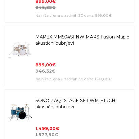
899,00€
946,32€
Najniža cijena u zadnjih 30 dana: 899,00€
MAPEX MM504SFNW MARS Fusion Maple
akustični bubnjevi
899,00€
946,32€
Najniža cijena u zadnjih 30 dana: 899,00€
SONOR AQ1 STAGE SET WM BIRCH
akustični bubnjevi
1.499,00€
1.577,90€