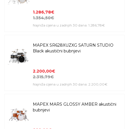
1.286,78€
1.354,50€
Najniža cijena u zadnjih 30 dana: 1.286,78€
MAPEX SR628XUZXG SATURN STUDIO
Black akustični bubnjevi
2.200,00€
2.315,79€
Najniža cijena u zadnjih 30 dana: 2.200,00€
MAPEX MARS GLOSSY AMBER akustični
bubnjevi