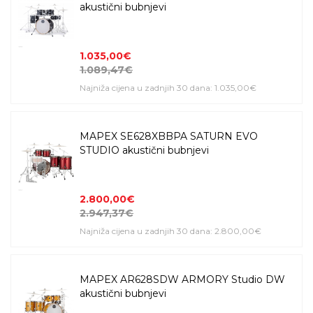
akustični bubnjevi
1.035,00€
1.089,47€
Najniža cijena u zadnjih 30 dana: 1.035,00€
MAPEX SE628XBBPA SATURN EVO
STUDIO akustični bubnjevi
2.800,00€
2.947,37€
Najniža cijena u zadnjih 30 dana: 2.800,00€
MAPEX AR628SDW ARMORY Studio DW
akustični bubnjevi