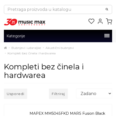
Kategorije
Bubnjevi i udaraljke
Akustični bubnjevi
Kompleti bez činela i hardwarea
Kompleti bez činela i
hardwarea
Usporedi
Filtriraj
MAPEX MM504SFKD MARS Fusion Black