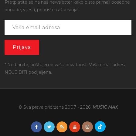
Pretplatite se na naš newsletter kako biste primali posebne
ponude, vijesti, popuste i ažuriranja!
* Ne brinite, poštujemo vašu privatnost. Vaša email adresa
NEĆE BITI podijeljena.
© Sva prava pridržana 2007 -
2026
,
MUSIC MAX