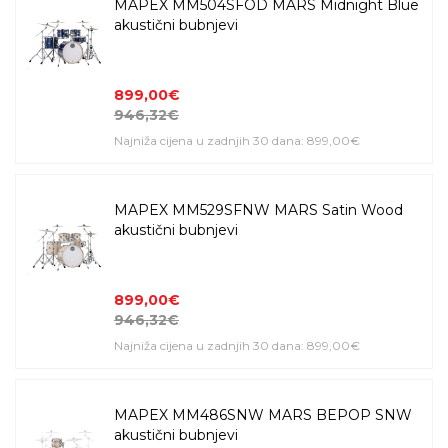
MAPEX MM504SFOD MARS Midnight Blue
akustični bubnjevi
899,00€
946,32€
Najniža cijena u zadnjih 30 dana: 899,00€
MAPEX MM529SFNW MARS Satin Wood
akustični bubnjevi
899,00€
946,32€
Najniža cijena u zadnjih 30 dana: 899,00€
MAPEX MM486SNW MARS BEPOP SNW
akustični bubnjevi