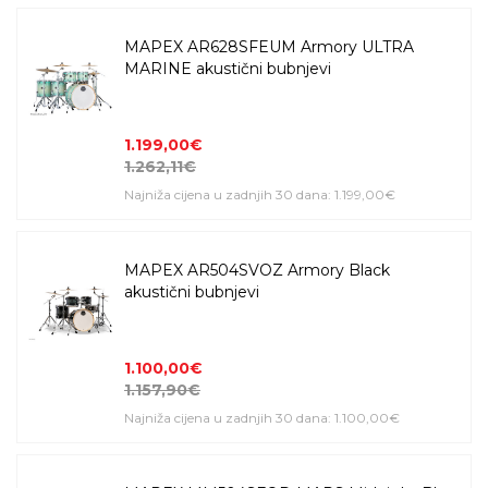
MAPEX AR628SFEUM Armory ULTRA
MARINE akustični bubnjevi
1.199,00€
1.262,11€
Najniža cijena u zadnjih 30 dana: 1.199,00€
MAPEX AR504SVOZ Armory Black
akustični bubnjevi
1.100,00€
1.157,90€
Najniža cijena u zadnjih 30 dana: 1.100,00€