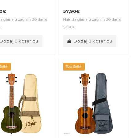
00€
57,90€
a cijena u zadnjih 30 dana:
Najniža cijena u zadnjih 30 dana:
€
57,90€
Dodaj u košaricu
Dodaj u košaricu
eller
Top Seller