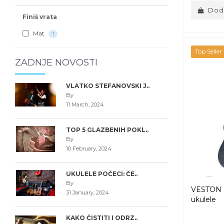
Doda
Finiš vrata
Mat
1
Top Seller
ZADNJE NOVOSTI
VLATKO STEFANOVSKI J..
By
11 March, 2024
TOP 5 GLAZBENIH POKL..
By
10 February, 2024
UKULELE POČECI: ČE..
By
VESTON 
31 January, 2024
ukulele
KAKO ČISTITI I ODRZ..