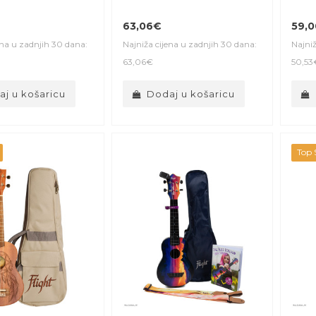
63,06€
59,
ena u zadnjih 30 dana:
Najniža cijena u zadnjih 30 dana:
Najniž
63,06€
50,53
j u košaricu
Dodaj u košaricu
Top S