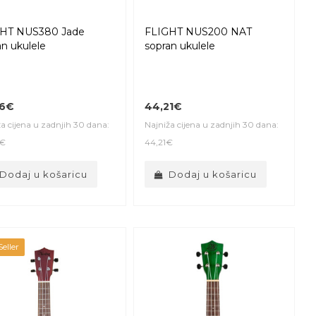
HT NUS380 Jade
FLIGHT NUS200 NAT
an ukulele
sopran ukulele
06€
44,21€
a cijena u zadnjih 30 dana:
Najniža cijena u zadnjih 30 dana:
6€
44,21€
Dodaj u košaricu
Dodaj u košaricu
eller