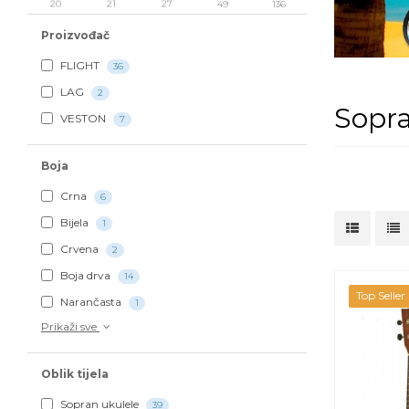
20
21
27
49
136
Proizvođač
FLIGHT
36
LAG
2
Sopra
VESTON
7
Boja
Crna
6
Bijela
1
Crvena
2
Boja drva
14
Top Seller
Narančasta
1
Prikaži sve
Oblik tijela
Sopran ukulele
39