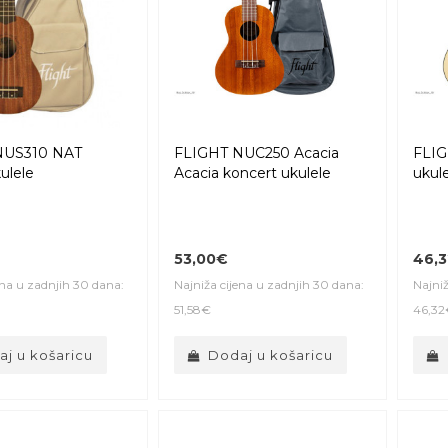
NUS310 NAT
FLIGHT NUC250 Acacia
FLIG
ulele
Acacia koncert ukulele
ukul
53,00€
46,
ena u zadnjih 30 dana:
Najniža cijena u zadnjih 30 dana:
Najniž
51,58€
46,32
j u košaricu
Dodaj u košaricu