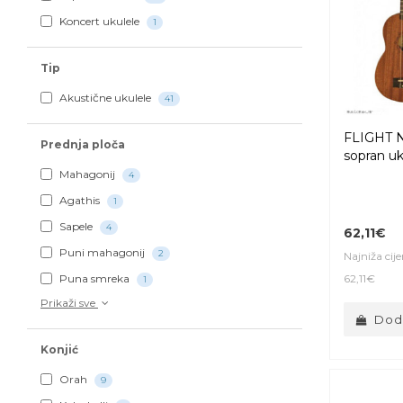
Koncert ukulele
1
Tip
Akustične ukulele
41
FLIGHT 
Prednja ploča
sopran uk
Mahagonij
4
Agathis
1
Sapele
4
62,11€
Puni mahagonij
2
Najniža cij
62,11€
Puna smreka
1
Prikaži sve
Doda
Konjić
Orah
9