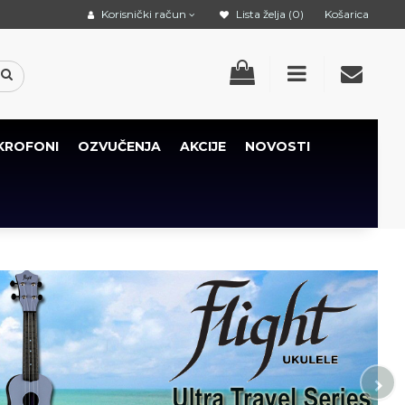
Korisnički račun
Lista želja (0)
Košarica
KROFONI
OZVUČENJA
AKCIJE
NOVOSTI