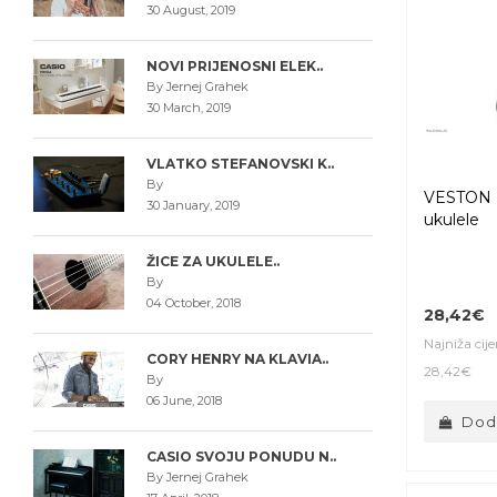
30 August, 2019
NOVI PRIJENOSNI ELEK..
By Jernej Grahek
30 March, 2019
VLATKO STEFANOVSKI K..
By
VESTON 
30 January, 2019
ukulele
ŽICE ZA UKULELE..
By
04 October, 2018
28,42€
Najniža cij
CORY HENRY NA KLAVIA..
28,42€
By
06 June, 2018
Doda
CASIO SVOJU PONUDU N..
By Jernej Grahek