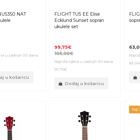
NUS350 NAT
FLIGHT TUS EE Elise
FLIG
ulele
Ecklund Sunset sopran
sopr
ukulele set
99,75€
63,
105,00€
ena u zadnjih 30 dana:
Najniž
Najniža cijena u zadnjih 30 dana:
63,0
99,75€
j u košaricu
Dodaj u košaricu
Top S