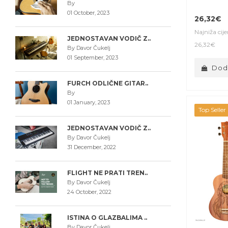
By
01 October, 2023
26,32€
Najniža cij
JEDNOSTAVAN VODIČ Z..
26,32€
By Davor Čukelj
01 September, 2023
Doda
FURCH ODLIČNE GITAR..
By
01 January, 2023
Top Seller
JEDNOSTAVAN VODIČ Z..
By Davor Čukelj
31 December, 2022
FLIGHT NE PRATI TREN..
By Davor Čukelj
24 October, 2022
ISTINA O GLAZBALIMA ..
By Davor Čukelj