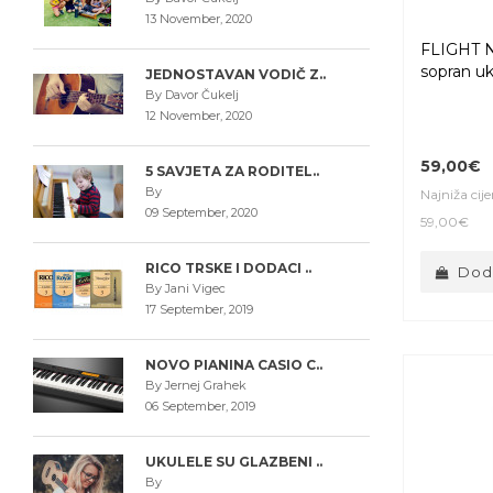
13 November, 2020
FLIGHT 
sopran uk
JEDNOSTAVAN VODIČ Z..
By Davor Čukelj
12 November, 2020
59,00€
5 SAVJETA ZA RODITEL..
By
Najniža cij
09 September, 2020
59,00€
RICO TRSKE I DODACI ..
Doda
By Jani Vigec
17 September, 2019
NOVO PIANINA CASIO C..
By Jernej Grahek
06 September, 2019
UKULELE SU GLAZBENI ..
By