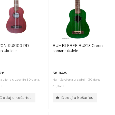
TON KUS100 RD
BUMBLEBEE BUS23 Green
an ukulele
sopran ukulele
32€
36,84€
a cijena u zadnjih 30 dana:
Najniža cijena u zadnjih 30 dana:
€
36,84€
Dodaj u košaricu
Dodaj u košaricu