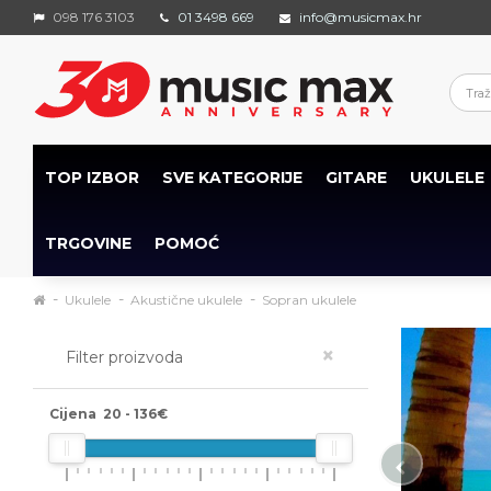
098 176 3103
01 3498 669
info@musicmax.hr
TOP IZBOR
SVE KATEGORIJE
GITARE
UKULELE
TRGOVINE
POMOĆ
Ukulele
Akustične ukulele
Sopran ukulele
×
Filter proizvoda
Cijena
20
-
136
€