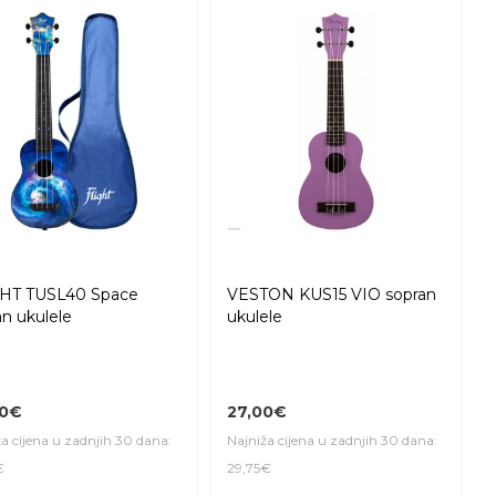
HT TUSL40 Space
VESTON KUS15 VIO sopran
an ukulele
ukulele
00€
27,00€
a cijena u zadnjih 30 dana:
Najniža cijena u zadnjih 30 dana:
€
29,75€