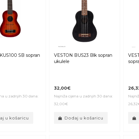
KUS100 SB sopran
VESTON BUS23 Blk sopran
VES
ukulele
sopr
32,00€
26,
ena u zadnjih 30 dana:
Najniža cijena u zadnjih 30 dana:
Najniž
32,00€
26,32
j u košaricu
Dodaj u košaricu