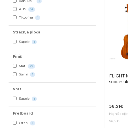
Kabukalli
1
ABS
14
Tikovina
1
Stražnja ploča
Sapele
1
Finiš
Mat
29
Sjajni
1
FLIGHT 
sopran uk
Vrat
Sapele
1
56,51€
Fretboard
Najniža cij
56,51€
Orah
1