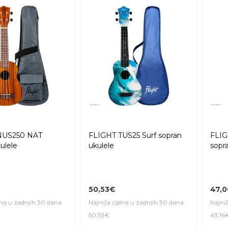
NUS250 NAT
FLIGHT TUS25 Surf sopran
FLIG
ulele
ukulele
sopr
50,53€
47,
ena u zadnjih 30 dana:
Najniža cijena u zadnjih 30 dana:
Najniž
50,53€
43,16