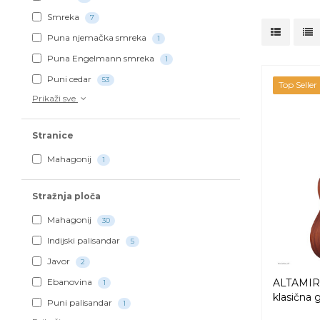
Smreka
7
Puna njemačka smreka
1
Puna Engelmann smreka
1
Puni cedar
53
Top Seller
Prikaži sve
Stranice
Mahagonij
1
Stražnja ploča
Mahagonij
30
Indijski palisandar
5
Javor
2
ALTAMIR
Ebanovina
1
klasična g
Puni palisandar
1