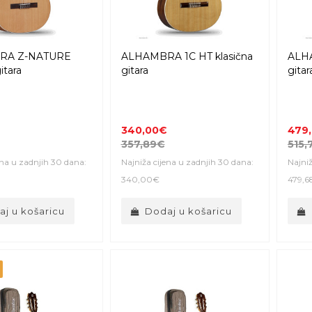
RA Z-NATURE
ALHAMBRA 1C HT klasična
ALHA
itara
gitara
gitar
340,00€
479
357,89€
515,
ena u zadnjih 30 dana:
Najniža cijena u zadnjih 30 dana:
Najniž
340,00€
479,6
j u košaricu
Dodaj u košaricu