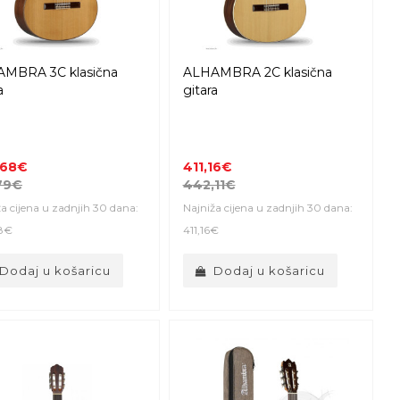
MBRA 3C klasična
ALHAMBRA 2C klasična
a
gitara
,68€
411,16€
79€
442,11€
a cijena u zadnjih 30 dana:
Najniža cijena u zadnjih 30 dana:
8€
411,16€
Dodaj u košaricu
Dodaj u košaricu