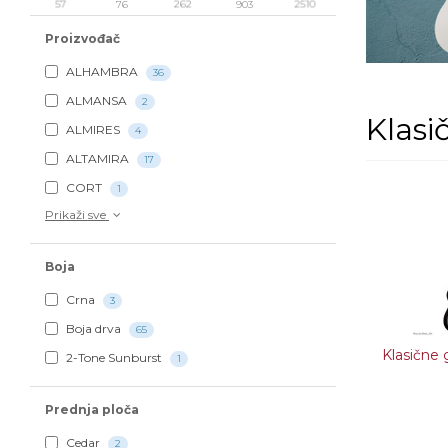
57
76
262
903
2510
Proizvođač
ALHAMBRA
36
ALMANSA
2
Klasi
ALMIRES
4
ALTAMIRA
17
CORT
1
Prikaži sve
Boja
Crna
3
Boja drva
65
Klasične g
2-Tone Sunburst
1
Prednja ploča
Cedar
2