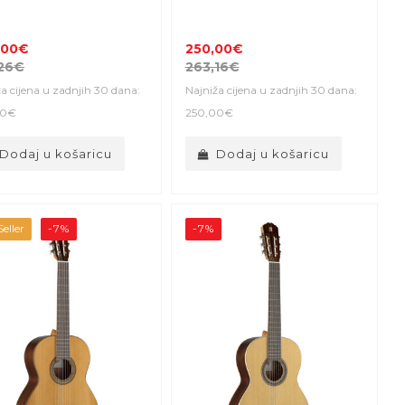
,00€
250,00€
,26€
263,16€
a cijena u zadnjih 30 dana:
Najniža cijena u zadnjih 30 dana:
00€
250,00€
Dodaj u košaricu
Dodaj u košaricu
eller
-7%
-7%