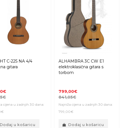
HT C-225 NA 4/4
ALHAMBRA 3C CW E1
čna gitara
elektroklasična gitara s
torbom
00€
799,00€
05€
841,05€
a cijena u zadnjih 30 dana:
Najniža cijena u zadnjih 30 dana:
0€
799,00€
Dodaj u košaricu
Dodaj u košaricu