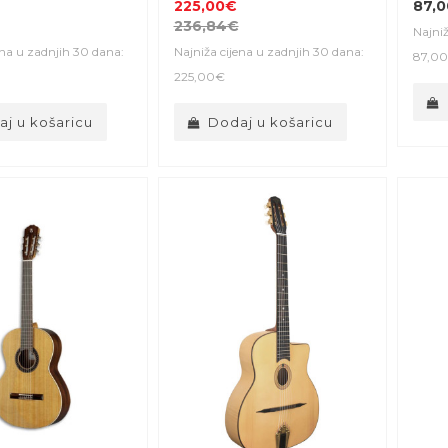
225,00€
87,
236,84€
Najniž
ena u zadnjih 30 dana:
Najniža cijena u zadnjih 30 dana:
87,0
225,00€
j u košaricu
Dodaj u košaricu