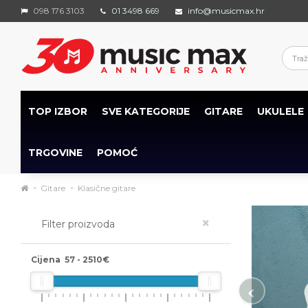
098 176 3103
01 3498 669
info@musicmax.hr
TOP IZBOR
SVE KATEGORIJE
GITARE
UKULELE
TRGOVINE
POMOĆ
Gitare
Klasične gitare
×
Filter proizvoda
Cijena
57
-
2510
€