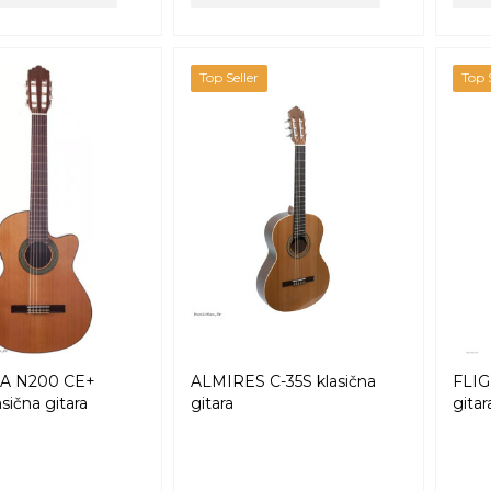
Top Seller
Top S
A N200 CE+
ALMIRES C-35S klasična
FLIG
asična gitara
gitara
gitar