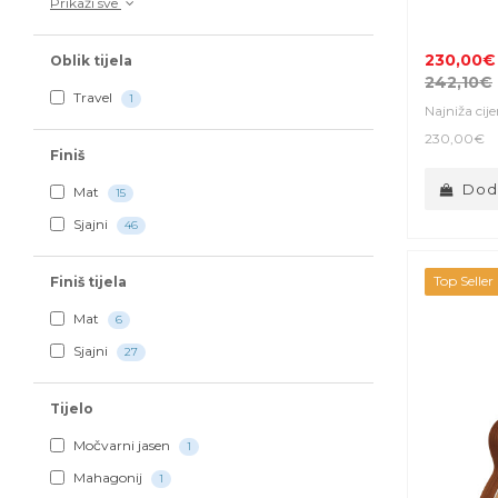
Prikaži sve
230,00€
Oblik tijela
242,10€
Travel
1
Najniža cij
230,00€
Finiš
Doda
Mat
15
Sjajni
46
Top Seller
Finiš tijela
Mat
6
Sjajni
27
Tijelo
Močvarni jasen
1
Mahagonij
1