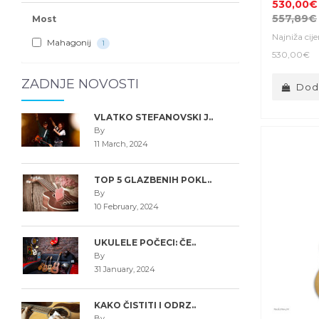
530,00€
557,89€
Most
Najniža cij
Mahagonij
1
530,00€
ZADNJE NOVOSTI
Doda
VLATKO STEFANOVSKI J..
By
11 March, 2024
TOP 5 GLAZBENIH POKL..
By
10 February, 2024
UKULELE POČECI: ČE..
By
31 January, 2024
KAKO ČISTITI I ODRZ..
By