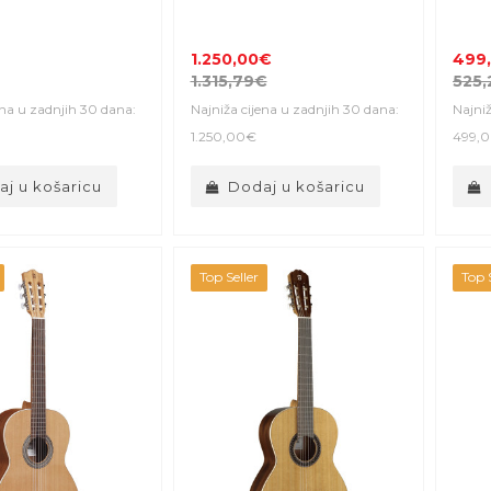
1.250,00€
499
1.315,79€
525
ena u zadnjih 30 dana:
Najniža cijena u zadnjih 30 dana:
Najniž
1.250,00€
499,
j u košaricu
Dodaj u košaricu
Top Seller
Top S