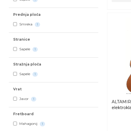
Prednja ploča
Smreka
1
Stranice
Sapele
1
Stražnja ploča
Sapele
1
Vrat
Javor
1
ALTAMIR
elektrokl
Fretboard
Mahagonij
1