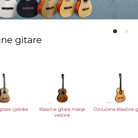
čne gitare
itare cjelinke
Klasične gitare manje
Ozvučene klasične g
veličine