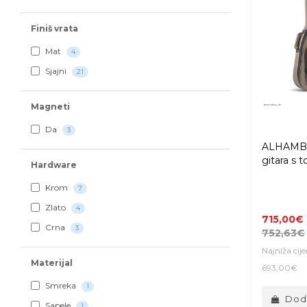
Finiš vrata
Mat
4
Sjajni
21
Magneti
Da
3
ALHAMBR
gitara s 
Hardware
Krom
7
Zlato
4
715,00€
Crna
3
752,63€
Najniža cij
Materijal
693,00€
Smreka
1
Doda
Sapele
1