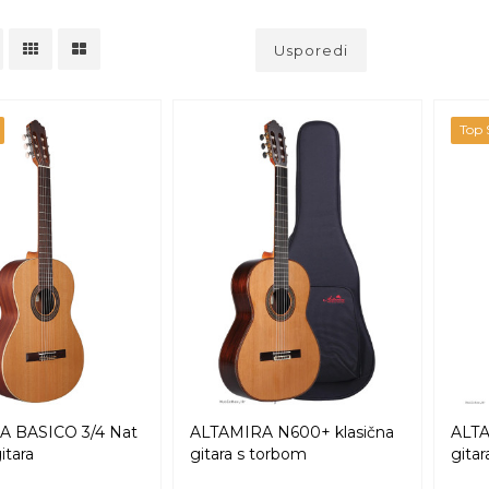
Usporedi
Top S
A BASICO 3/4 Nat
ALTAMIRA N600+ klasična
ALTA
itara
gitara s torbom
gitar