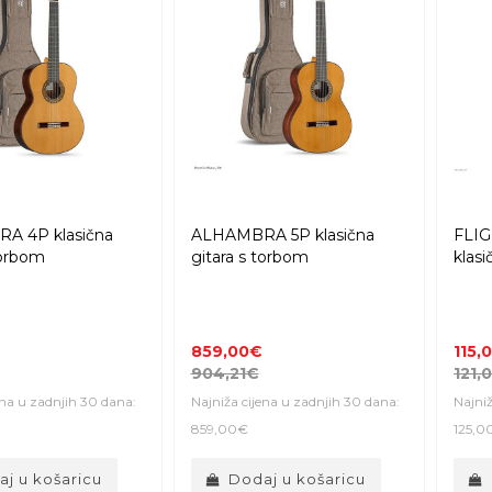
A 4P klasična
ALHAMBRA 5P klasična
FLIG
torbom
gitara s torbom
klasi
859,00€
115,
904,21€
121,
ena u zadnjih 30 dana:
Najniža cijena u zadnjih 30 dana:
Najniž
859,00€
125,0
j u košaricu
Dodaj u košaricu