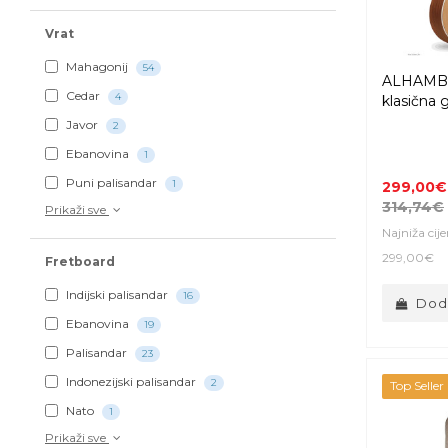
Vrat
Mahagonij
54
ALHAMB
Cedar
4
klasična g
Javor
2
Ebanovina
1
Puni palisandar
1
299,00€
314,74€
Prikaži sve
Najniža cij
299,00€
Fretboard
Indijski palisandar
16
Doda
Ebanovina
19
Palisandar
23
Indonezijski palisandar
2
Top Seller
Nato
1
Prikaži sve