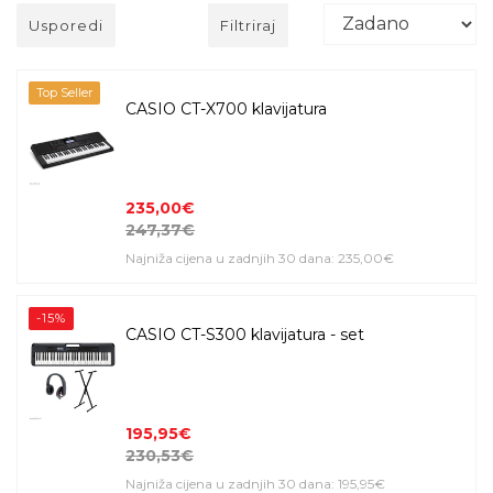
Usporedi
Filtriraj
Top Seller
CASIO CT-X700 klavijatura
235,00€
247,37€
Najniža cijena u zadnjih 30 dana: 235,00€
-15%
CASIO CT-S300 klavijatura - set
195,95€
230,53€
Najniža cijena u zadnjih 30 dana: 195,95€