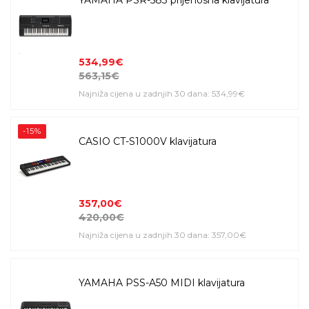
534,99€
563,15€
Najniža cijena u zadnjih 30 dana: 534,99€
-15%
CASIO CT-S1000V klavijatura
357,00€
420,00€
Najniža cijena u zadnjih 30 dana: 357,00€
YAMAHA PSS-A50 MIDI klavijatura