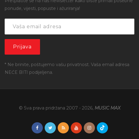
Pretplatite se na naš newsletter kako biste primali posebne
ponude, vijesti, popuste i ažuriranja!
* Ne brinite, poštujemo vašu privatnost. Vaša email adresa
NEĆE BITI podijeljena.
© Sva prava pridržana 2007 -
2026
,
MUSIC MAX