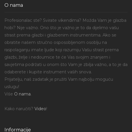
O nama
Profesionalac ste? Svirate vikendima? Možda Vam je glazba
hobi? Nije važno. Ono što je važno je to da dijelimo vašu
strast prema glazbi i glazbenim instrumentima. Ako se
obratite našem stručno osposobljenom osoblju na
raspolaganju imate ljude koji razumiju Vašu strast prema
glazbi, želje i nedoumice te će Vas svojim znanjem i
savjetima podržati u onom što Vam je zbilja važno, a to je da
odaberete i kupite instrument vaših snova.
Prijatelju, naš zadatak je pružiti Vam najbolju moguću
uslugu!
Više
O nama
.
Kako naručiti?
Video
!
Informacije