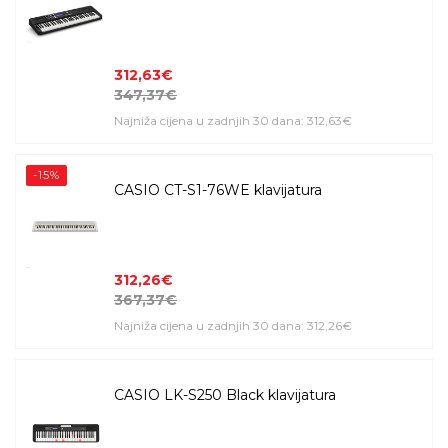
312,63€
347,37€
Najniža cijena u zadnjih 30 dana: 312,63€
-15%
CASIO CT-S1-76WE klavijatura
312,26€
367,37€
Najniža cijena u zadnjih 30 dana: 312,26€
CASIO LK-S250 Black klavijatura