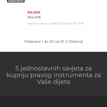
99,00€
104,21€
Najniža cijena u zadnjih 30 dana: 99,00€
Prikazano 1 do 20 od 20 (1 Stranica)
5 jednostavnih savjeta za
kupnju pravog instrumenta za
Vaše dijete