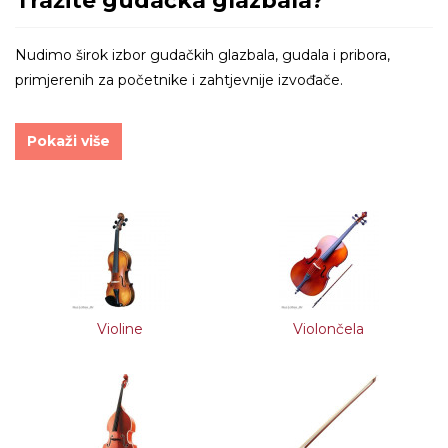
Tražite gudačka glazbala?
Nudimo širok izbor gudačkih glazbala, gudala i pribora,
primjerenih za početnike i zahtjevnije izvođače.
Pokaži više
Violine
Violončela