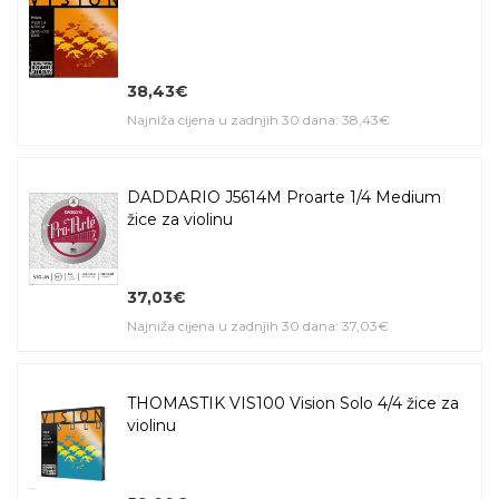
38,43€
Najniža cijena u zadnjih 30 dana: 38,43€
DADDARIO J5614M Proarte 1/4 Medium
žice za violinu
37,03€
Najniža cijena u zadnjih 30 dana: 37,03€
THOMASTIK VIS100 Vision Solo 4/4 žice za
violinu