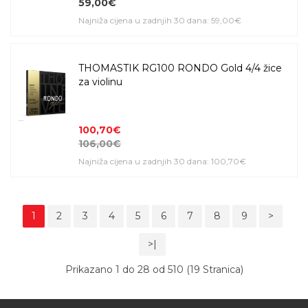
59,00€
Najniža cijena u zadnjih 30 dana: 59,00€
THOMASTIK RG100 RONDO Gold 4/4 žice
za violinu
100,70€
106,00€
Najniža cijena u zadnjih 30 dana: 100,70€
1
2
3
4
5
6
7
8
9
>
>|
Prikazano 1 do 28 od 510 (19 Stranica)