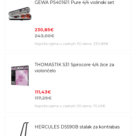
GEWA PS401611 Pure 4/4 violinski set
230,85€
243,00€
Najniža cijena u zadnjih 30 dana: 230,85€
THOMASTIK S31 Spirocore 4/4 žice za
violončelo
111,43€
117,29€
Najniža cijena u zadnjih 30 dana: 111,43€
HERCULES DS590B stalak za kontrabas