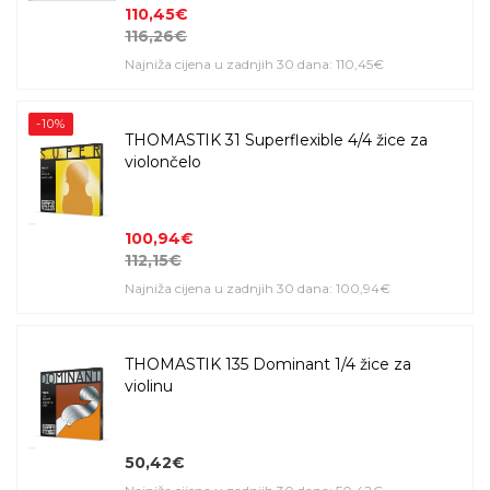
110,45€
116,26€
Najniža cijena u zadnjih 30 dana: 110,45€
-10%
THOMASTIK 31 Superflexible 4/4 žice za
violončelo
100,94€
112,15€
Najniža cijena u zadnjih 30 dana: 100,94€
THOMASTIK 135 Dominant 1/4 žice za
violinu
50,42€