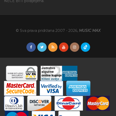
NEĆE BITI podijeljena.
© Sva prava pridržana 2007 -
2026
,
MUSIC MAX