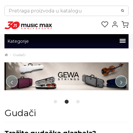
Kategorije
Gudači
Gudači