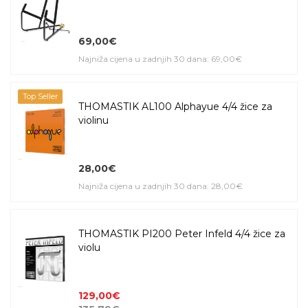
69,00€
Najniža cijena u zadnjih 30 dana: 69,00€
Top Seller
THOMASTIK AL100 Alphayue 4/4 žice za
violinu
28,00€
Najniža cijena u zadnjih 30 dana: 28,00€
THOMASTIK PI200 Peter Infeld 4/4 žice za
violu
129,00€