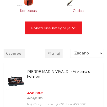
Kontrabasi
Gudala
Pokaži više kategorija
Usporedi
Filtriraj
PIERRE MARIN VIVALDI 4/4 violina s
koferom
450,00€
473,68€
Najniža cijena u zadnjih 30 dana: 450,00€