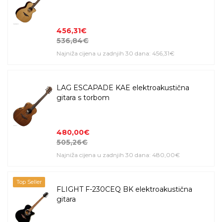
456,31€
536,84€
Najniža cijena u zadnjih 30 dana: 456,31€
LAG ESCAPADE KAE elektroakustična
gitara s torbom
480,00€
505,26€
Najniža cijena u zadnjih 30 dana: 480,00€
Top Seller
FLIGHT F-230CEQ BK elektroakustična
gitara