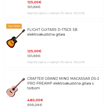
125,00€
131,58€
Najniža cijena u zadnjih 30 dana: 125,00€
Top Seller
FLIGHT GUITARS D-175CE SB
elektroakustična gitara
125,00€
131,58€
Najniža cijena u zadnjih 30 dana: 125,00€
CRAFTER GRAND MINO MACASSAR DS-2
PRO PREAMP elektroakustična gitara s
torbom
480,00€
505,26€