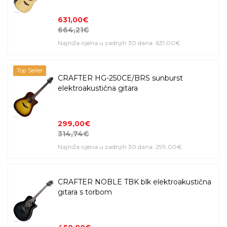
631,00€
664,21€
Najniža cijena u zadnjih 30 dana: 631,00€
Top Seller
CRAFTER HG-250CE/BRS sunburst
elektroakustična gitara
299,00€
314,74€
Najniža cijena u zadnjih 30 dana: 299,00€
CRAFTER NOBLE TBK blk elektroakustična
gitara s torbom