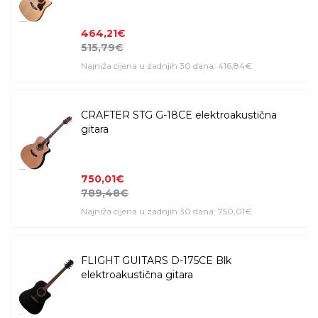
464,21€
515,79€
Najniža cijena u zadnjih 30 dana: 416,84€
CRAFTER STG G-18CE elektroakustična
gitara
750,01€
789,48€
Najniža cijena u zadnjih 30 dana: 750,01€
FLIGHT GUITARS D-175CE Blk
elektroakustična gitara