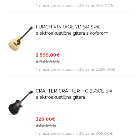
Najniža cijena u zadnjih 30 dana: 480,00€
FURCH VINTAGE 2D-SR SPA
elektroakustična gitara s koferom
2.599,00€
2.735,79€
Najniža cijena u zadnjih 30 dana: 2.599,00€
CRAFTER CRAFTER HG-250CE Blk
elektroakustična gitara
320,00€
336,84€
Najniža cijena u zadnjih 30 dana: 309,00€