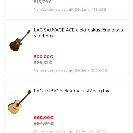
515,79€
Najniža cijena u zadnjih 30 dana: 438,42€
LAG SAUVAGE ACE elektroakustična gitara
s torbom
500,00€
526,32€
Najniža cijena u zadnjih 30 dana: 500,00€
LAG T318ACE elektroakustična gitara
660,00€
694,74€
Najniža cijena u zadnjih 30 dana: 660,00€