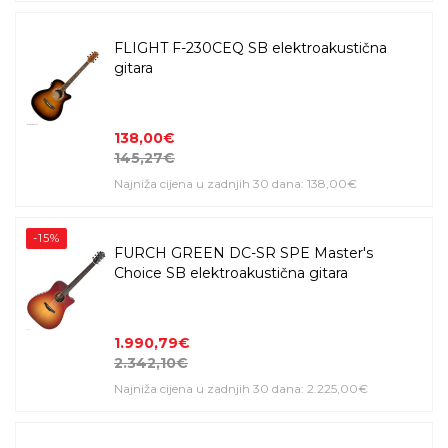
FLIGHT F-230CEQ SB elektroakustična
gitara
138,00€
145,27€
Najniža cijena u zadnjih 30 dana: 138,00€
-15%
FURCH GREEN DC-SR SPE Master's
Choice SB elektroakustična gitara
1.990,79€
2.342,10€
Najniža cijena u zadnjih 30 dana: 2.225,00€