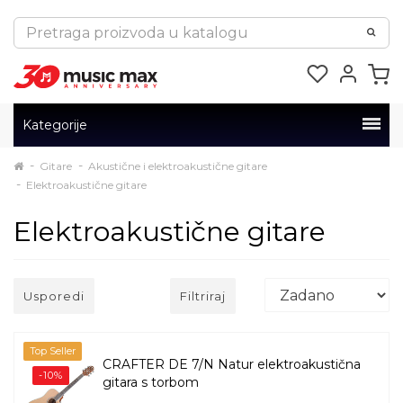
Kategorije
Gitare
Akustične i elektroakustične gitare
Elektroakustične gitare
Elektroakustične gitare
Usporedi
Filtriraj
Top Seller
CRAFTER DE 7/N Natur elektroakustična
-10%
gitara s torbom