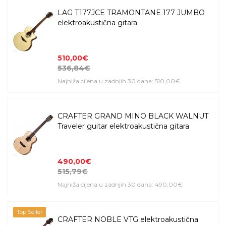
LAG T177JCE TRAMONTANE 177 JUMBO
elektroakustična gitara
510,00€
536,84€
Najniža cijena u zadnjih 30 dana: 510,00€
CRAFTER GRAND MINO BLACK WALNUT
Traveler guitar elektroakustična gitara
490,00€
515,79€
Najniža cijena u zadnjih 30 dana: 490,00€
Top Seller
CRAFTER NOBLE VTG elektroakustična