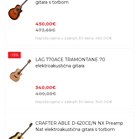
gitara s torbom
450,00€
473,68€
Najniža cijena u zadnjih 30 dana: 450,00€
-15%
LAG T70ACE TRAMONTANE 70
elektroakustična gitara
340,00€
400,00€
Najniža cijena u zadnjih 30 dana: 340,00€
CRAFTER ABLE D-620CE/N NX Preamp
Nat elektroakustična gitara s torbom