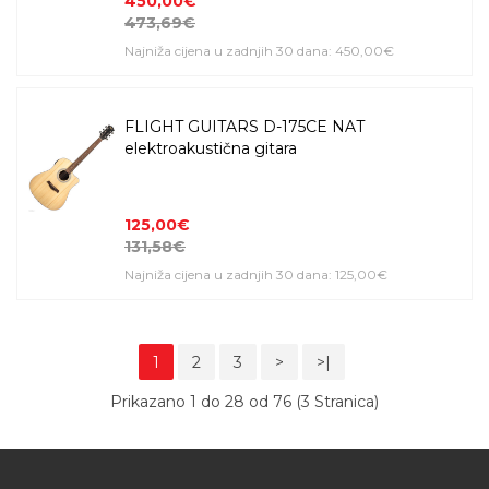
450,00€
473,69€
Najniža cijena u zadnjih 30 dana: 450,00€
FLIGHT GUITARS D-175CE NAT
elektroakustična gitara
125,00€
131,58€
Najniža cijena u zadnjih 30 dana: 125,00€
1
2
3
>
>|
Prikazano 1 do 28 od 76 (3 Stranica)