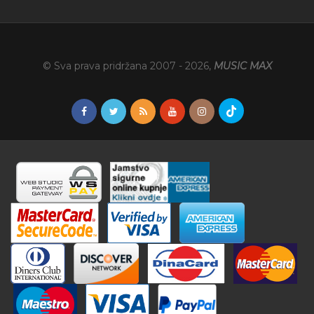
© Sva prava pridržana 2007 -
2026
,
MUSIC MAX