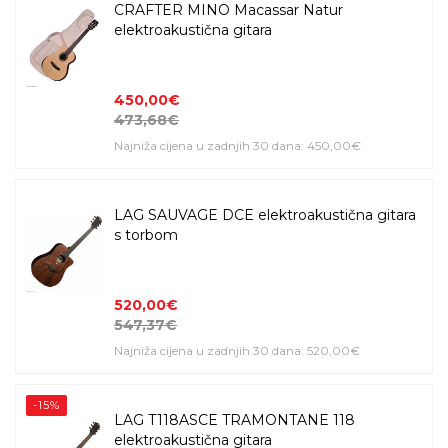
CRAFTER MINO Macassar Natur
elektroakustična gitara
450,00€
473,68€
Najniža cijena u zadnjih 30 dana: 450,00€
LAG SAUVAGE DCE elektroakustična gitara
s torbom
520,00€
547,37€
Najniža cijena u zadnjih 30 dana: 520,00€
-15%
LAG T118ASCE TRAMONTANE 118
elektroakustična gitara