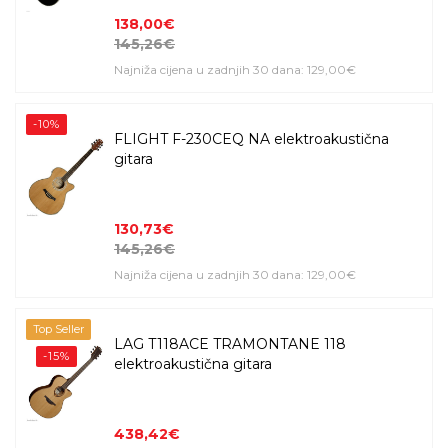
138,00€
145,26€
Najniža cijena u zadnjih 30 dana: 129,00€
-10%
FLIGHT F-230CEQ NA elektroakustična
gitara
130,73€
145,26€
Najniža cijena u zadnjih 30 dana: 129,00€
Top Seller
LAG T118ACE TRAMONTANE 118
-15%
elektroakustična gitara
438,42€