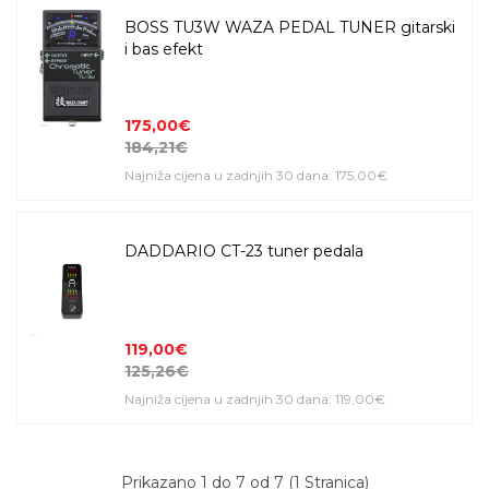
BOSS TU3W WAZA PEDAL TUNER gitarski
i bas efekt
175,00€
184,21€
Najniža cijena u zadnjih 30 dana: 175,00€
DADDARIO CT-23 tuner pedala
119,00€
125,26€
Najniža cijena u zadnjih 30 dana: 119,00€
Prikazano 1 do 7 od 7 (1 Stranica)