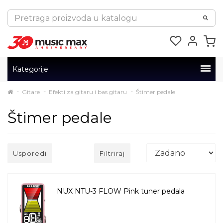
Kategorije
Gitare
Efekti za gitaru i bas gitaru
Štimer pedale
Štimer pedale
Usporedi
Filtriraj
NUX NTU-3 FLOW Pink tuner pedala