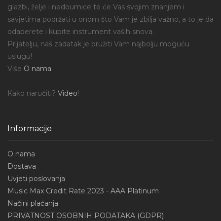
glazbi, želje i nedoumice te će Vas svojim znanjem i
savjetima podržati u onom što Vam je zbilja važno, a to je da
odaberete i kupite instrument vaših snova.
Prijatelju, naš zadatak je pružiti Vam najbolju moguću
uslugu!
Više
O nama
.
Kako naručiti?
Video
!
Informacije
O nama
Dostava
Uvjeti poslovanja
Music Max Credit Rate 2023 - AAA Platinum
Načini plaćanja
PRIVATNOST OSOBNIH PODATAKA (GDPR)