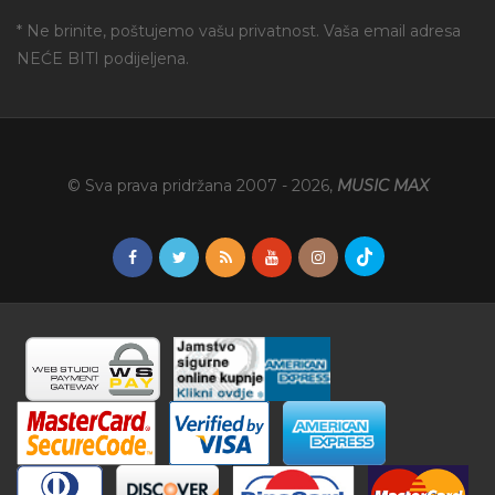
* Ne brinite, poštujemo vašu privatnost. Vaša email adresa
NEĆE BITI podijeljena.
© Sva prava pridržana 2007 -
2026
,
MUSIC MAX