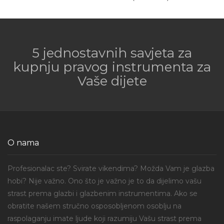
5 jednostavnih savjeta za
kupnju pravog instrumenta za
Vaše dijete
O nama
Profesionalac ste? Svirate vikendima? Možda Vam je glazba
hobi? Nije važno. Ono što je važno je to da dijelimo vašu
strast prema glazbi i glazbenim instrumentima. Ako se
obratite našem stručno osposobljenom osoblju na
raspolaganju imate ljude koji razumiju Vašu strast prema