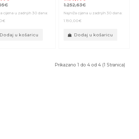
05€
1.252,63€
a cijena u zadnjih 30 dana:
Najniža cijena u zadnjih 30 dana:
00€
1.190,00€
Dodaj u košaricu
Dodaj u košaricu
Prikazano 1 do 4 od 4 (1 Stranica)