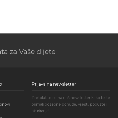
a za Vaše dijete
o
Prijava na newsletter
Pretplatite se na naš newsletter kako biste
onovi
primali posebne ponude, vijesti, popuste i
ažuriranja!
er