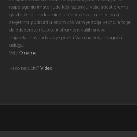
raspolaganju imate ljude koji razumiju Vašu strast prema
glazbi, želje i nedoumice te će Vas svojim znanjem i
savjetima podržati u onom što Vam je zbilja važno, a to je
da odaberete i kupite instrument vaših snova.
Prijatelju, naš zadatak je pružiti Vam najbolju moguću
uslugu!
Više
O nama
.
Kako naručiti?
Video
!