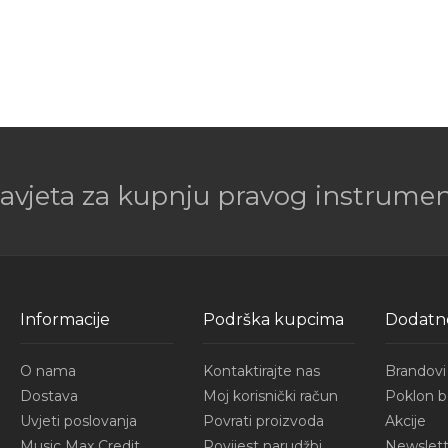
savjeta za kupnju pravog instrument
Informacije
Podrška kupcima
Dodatn
O nama
Kontaktirajte nas
Brandovi
Dostava
Moj korisnički račun
Poklon b
Uvjeti poslovanja
Povrati proizvoda
Akcije
Music Max Credit
Povijest narudžbi
Newslett