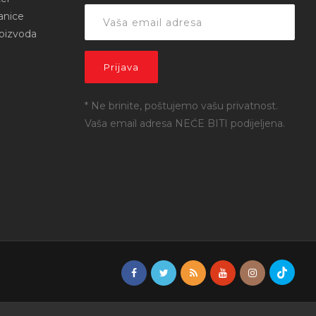
anice
roizvoda
* Ne brinite, poštujemo vašu privatnost.
Vaša email adresa NEĆE BITI podijeljena.