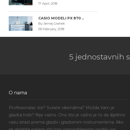
17 April, 2018
CASIO MODELI PX 870 ..
By Jernej Grahek
09 February, 2018
5 jednostavnih 
O nama
Profesionalac ste? Svirate vikendima? Možda Vam je
glazba hobi? Nije važno. Ono što je važno je to da dijelimo
vašu strast prema glazbi i glazbenim instrumentima. Ako
se obratite našem stručno osposobljenom osoblju na