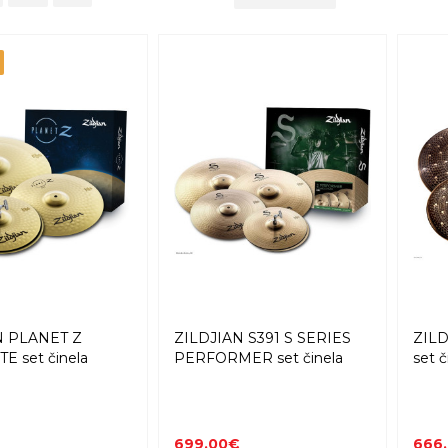
N PLANET Z
ZILDJIAN S391 S SERIES
ZILD
 set činela
PERFORMER set činela
set č
699,00€
666