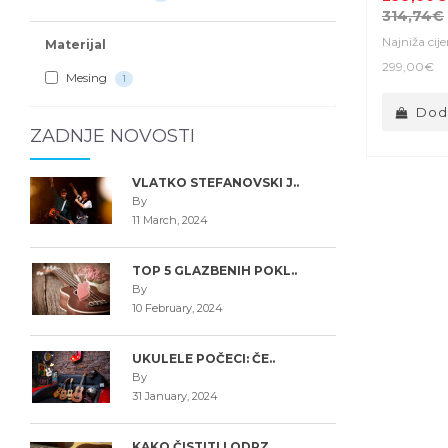
314,74€
Najniža cij
Materijal
299,00€
Mesing
1
Doda
ZADNJE NOVOSTI
VLATKO STEFANOVSKI J..
By
11 March, 2024
TOP 5 GLAZBENIH POKL..
By
10 February, 2024
UKULELE POČECI: ČE..
By
31 January, 2024
KAKO ČISTITI I ODRZ..