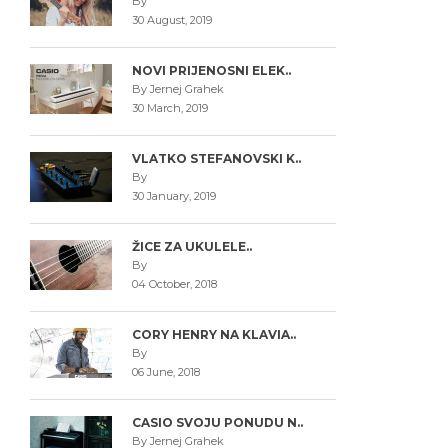
By
30 August, 2019
NOVI PRIJENOSNI ELEK..
By Jernej Grahek
30 March, 2019
VLATKO STEFANOVSKI K..
By
30 January, 2019
ŽICE ZA UKULELE..
By
04 October, 2018
CORY HENRY NA KLAVIA..
By
06 June, 2018
CASIO SVOJU PONUDU N..
By Jernej Grahek