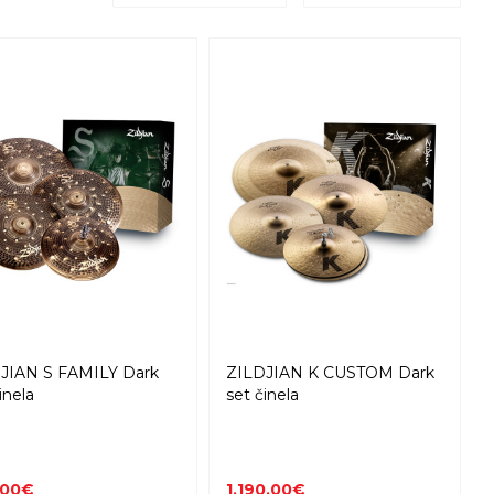
JIAN S FAMILY Dark
ZILDJIAN K CUSTOM Dark
inela
set činela
,00€
1.190,00€