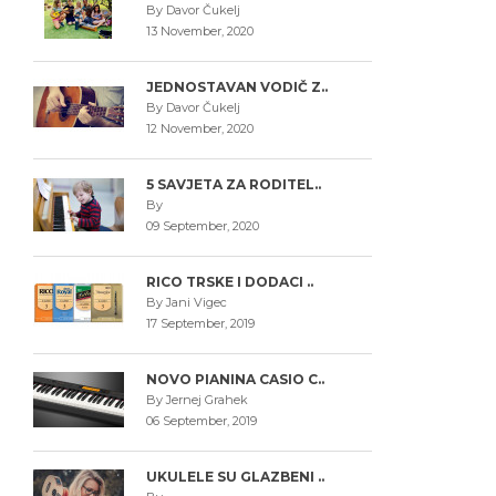
By Davor Čukelj
13 November, 2020
JEDNOSTAVAN VODIČ Z..
By Davor Čukelj
12 November, 2020
5 SAVJETA ZA RODITEL..
By
09 September, 2020
RICO TRSKE I DODACI ..
By Jani Vigec
17 September, 2019
NOVO PIANINA CASIO C..
By Jernej Grahek
06 September, 2019
UKULELE SU GLAZBENI ..