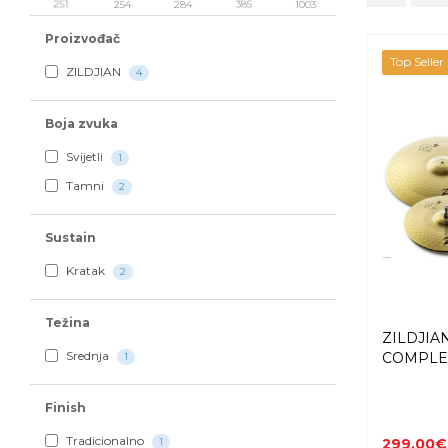
251
254
284
385
1003
Proizvođač
Top Seller
ZILDJIAN
4
Boja zvuka
Svijetli
1
Tamni
2
Sustain
Kratak
2
Težina
ZILDJIA
Srednja
COMPLETE
1
Finish
Tradicionalno
1
299,00€