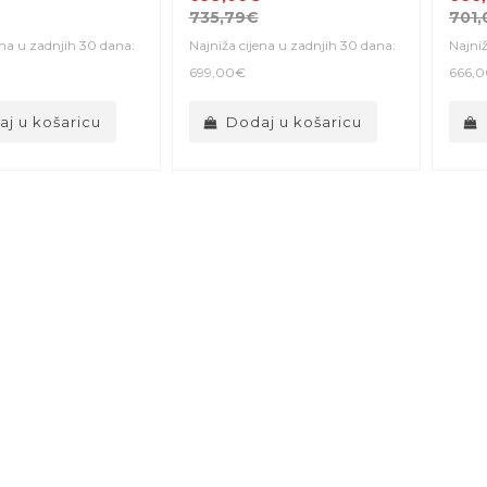
735,79€
701,
ena u zadnjih 30 dana:
Najniža cijena u zadnjih 30 dana:
Najniž
699,00€
666,
j u košaricu
Dodaj u košaricu