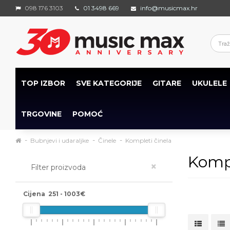
098 176 3103
01 3498 669
info@musicmax.hr
TOP IZBOR
SVE KATEGORIJE
GITARE
UKULELE
TRGOVINE
POMOĆ
Bubnjevi i udaraljke
Činele
Kompleti činela
Kompl
×
Filter proizvoda
Cijena
251
-
1003
€