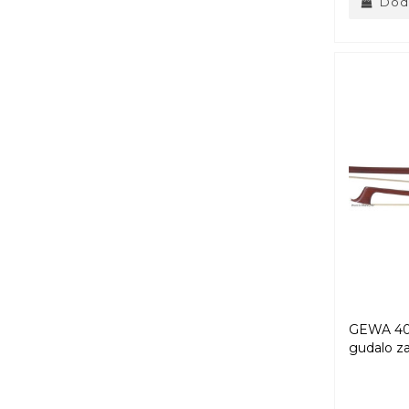
Doda
GEWA 404.
gudalo za