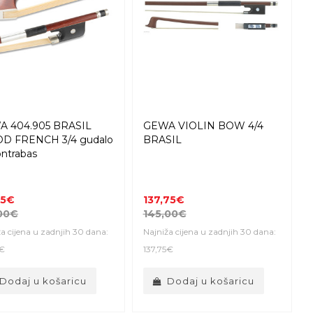
 404.905 BRASIL
GEWA VIOLIN BOW 4/4
D FRENCH 3/4 gudalo
BRASIL
ontrabas
05€
137,75€
00€
145,00€
a cijena u zadnjih 30 dana:
Najniža cijena u zadnjih 30 dana:
5€
137,75€
Dodaj u košaricu
Dodaj u košaricu