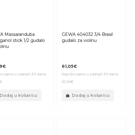
A Massaranduba
GEWA 404032 3/4 Brasil
ganol stick 1/2 gudalo
gudalo za violinu
olinu
09€
61,05€
a cijena u zadnjih 30 dana:
Najniža cijena u zadnjih 30 dana:
€
61,05€
Dodaj u košaricu
Dodaj u košaricu