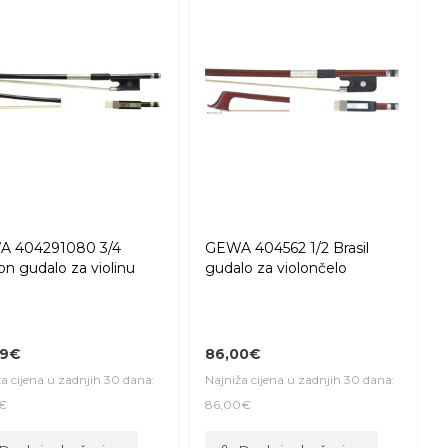
 404291080 3/4
GEWA 404562 1/2 Brasil
on gudalo za violinu
gudalo za violončelo
69€
86,00€
a cijena u zadnjih 30 dana:
Najniža cijena u zadnjih 30 dana:
€
86,00€