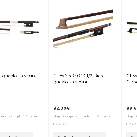
gudalo za violinu
GEWA 404043 1/2 Brasil
GEWA
gudalo za violinu
Carb
82,00€
89,
ena u zadnjih 30 dana:
Najniža cijena u zadnjih 30 dana:
Najniž
82,00€
89,69