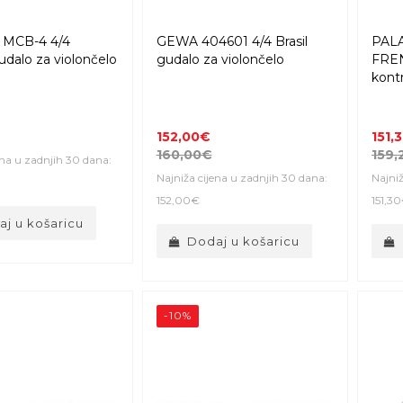
MCB-4 4/4
GEWA 404601 4/4 Brasil
PAL
dalo za violončelo
gudalo za violončelo
FREN
kont
152,00€
151,
160,00€
159,
ena u zadnjih 30 dana:
Najniža cijena u zadnjih 30 dana:
Najniž
152,00€
151,3
j u košaricu
Dodaj u košaricu
-10%