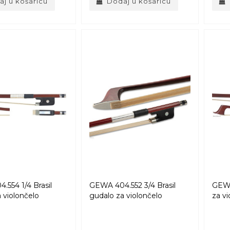
j u košaricu
Dodaj u košaricu
554 1/4 Brasil
GEWA 404.552 3/4 Brasil
GEWA
 violončelo
gudalo za violončelo
za vi