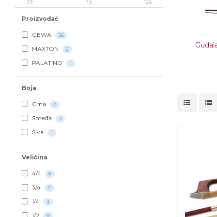
29
79
128
Proizvođač
GEWA
36
Gudala
MAXTON
2
PALATINO
1
Boja
Crna
2
Smeđa
3
Siva
1
Veličina
4/​4
8
3/​4
7
1/​4
4
1/​2
9