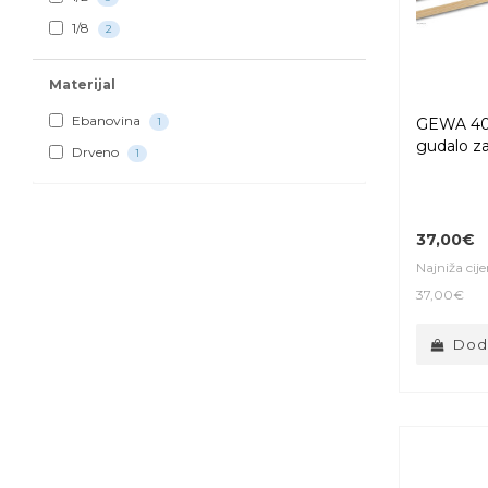
1/​8
2
Materijal
Ebanovina
1
GEWA 404
gudalo za
Drveno
1
37,00€
Najniža cij
37,00€
Doda