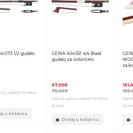
.073 1/2 gudalo
GEWA 404.551 4/4 Brasil
GEWA
gudalo za violončelo
WOO
za k
67,50€
151,
75,00€
159,
ena u zadnjih 30 dana:
Najniža cijena u zadnjih 30 dana:
Najniž
67,50€
151,0
j u košaricu
Dodaj u košaricu