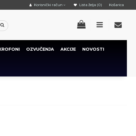
Korisnički račun
Lista želja (0)
Košarica
KROFONI
OZVUČENJA
AKCIJE
NOVOSTI