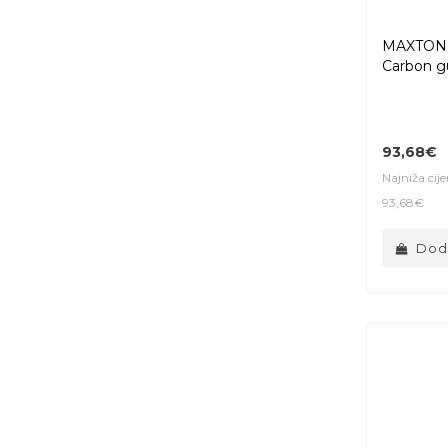
MAXTON 
Carbon gu
93,68€
Najniža cij
93,68€
Doda