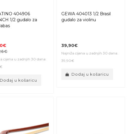
ATINO 404906
GEWA 404013 1/2 Brasil
CH 1/2 gudalo za
gudalo za violinu
rabas
30€
39,90€
26€
Najniža cijena u zadnjih 30 dana:
a cijena u zadnjih 30 dana:
39,90€
0€
Dodaj u košaricu
Dodaj u košaricu