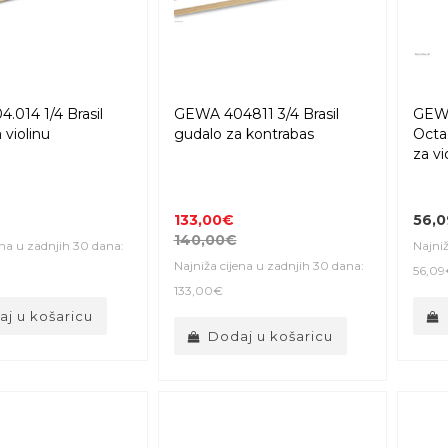
.014 1/4 Brasil
GEWA 404811 3/4 Brasil
GEW
 violinu
gudalo za kontrabas
Octa
za vi
133,00€
56,
140,00€
ena u zadnjih 30 dana:
Najniž
Najniža cijena u zadnjih 30 dana:
56,09
133,00€
j u košaricu
Dodaj u košaricu