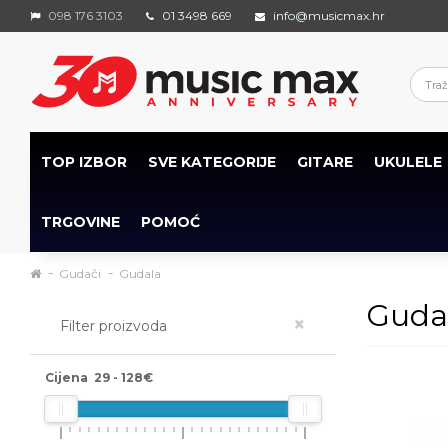
098 176 3103
01 3498 669
info@musicmax.hr
TOP IZBOR
SVE KATEGORIJE
GITARE
UKULELE
TRGOVINE
POMOĆ
Gudači
Gudala
Guda
×
Filter proizvoda
Cijena
29
-
128
€