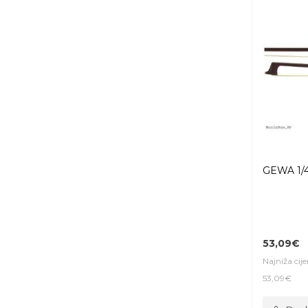
GEWA 1/4 
53,09€
Najniža cij
53,09€