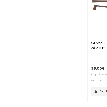
GEWA 404
za violinu
99,00€
Najniža cij
99,00€
Doda