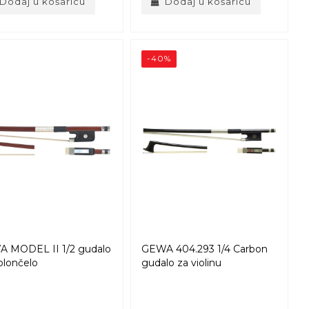
Dodaj u košaricu
Dodaj u košaricu
-40%
 MODEL II 1/2 gudalo
GEWA 404.293 1/4 Carbon
olončelo
gudalo za violinu