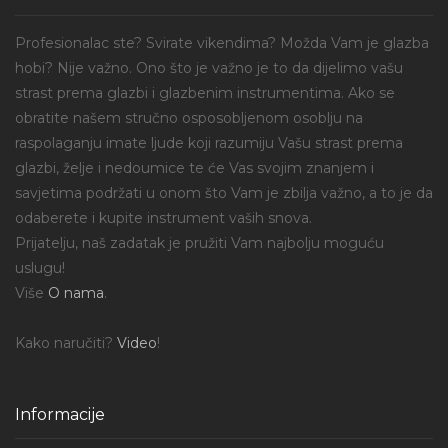
Profesionalac ste? Svirate vikendima? Možda Vam je glazba
hobi? Nije važno. Ono što je važno je to da dijelimo vašu
strast prema glazbi i glazbenim instrumentima. Ako se
obratite našem stručno osposobljenom osoblju na
raspolaganju imate ljude koji razumiju Vašu strast prema
glazbi, želje i nedoumice te će Vas svojim znanjem i
savjetima podržati u onom što Vam je zbilja važno, a to je da
odaberete i kupite instrument vaših snova.
Prijatelju, naš zadatak je pružiti Vam najbolju moguću
uslugu!
Više
O nama
.
Kako naručiti?
Video
!
Informacije