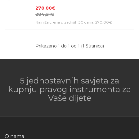
270,00€
284,21€
Najniža cijena u zadnjih 30 dana: 270,00€
Prikazano 1 do 1 od 1 (1 Stranica)
5 jednostavnih savjeta za
kupnju pravog instrumenta za
Vaše dijete
O nama