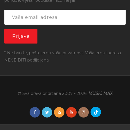
ponude, vijesti, popuste i ažuriranja!
* Ne brinite, poštujemo vašu privatnost. Vaša email adresa
NEĆE BITI podijeljena.
© Sva prava pridržana 2007 -
2026
,
MUSIC MAX