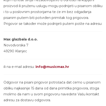
kojim iznose svoje nezadovoljstvo u odnosu na kupljeni
proizvod ili pruženu uslugu mogu podnijeti u pisanom obliku
i to u poslovnim prostorijama te će im bez odgađanja
pisanim putem biti potvrđen primitak tog prigovora.
Prigovor se također može podnijeti putem pošte na adresu:
Max glazbala d.o.o.
Novodvorska 7
49290 Klanjec
ili na e-mail adresu:
info@musicmax.hr
Odgovor na pisani prigovor potrošača dat ćemo u pisanom
obliku najkasnije 15 dana od dana primitka prigovora, stoga
molimo da nam u svom prigovoru navedete Vašu kontakt
adresu za dostavu odgovora.