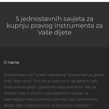
5 jednostavnih savjeta za
kupnju pravog instrumenta za
Vaše dijete
O nama
Profesionalac ste? Svirate vikendima? Možda Vam je glazba
hobi? Nije važno. Ono što je važno je to da dijelimo vašu
strast prema glazbi i glazbenim instrumentima. Ako se
obratite našem stručno osposobljenom osoblju na
raspolaganju imate ljude koji razumiju Vašu strast prema
glazbi, želje i nedoumice te će Vas svojim znanjem i