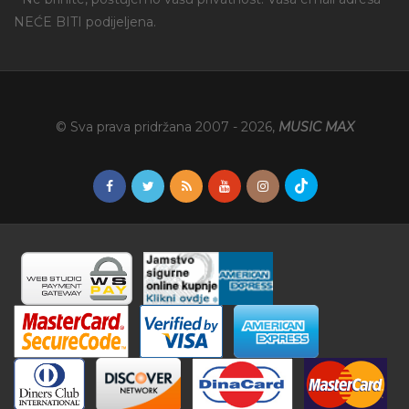
NEĆE BITI podijeljena.
© Sva prava pridržana 2007 -
2026
,
MUSIC MAX