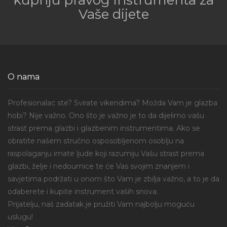
kupnju pravog instrumenta za
Vaše dijete
O nama
Profesionalac ste? Svirate vikendima? Možda Vam je glazba
hobi? Nije važno. Ono što je važno je to da dijelimo vašu
strast prema glazbi i glazbenim instrumentima. Ako se
obratite našem stručno osposobljenom osoblju na
raspolaganju imate ljude koji razumiju Vašu strast prema
glazbi, želje i nedoumice te će Vas svojim znanjem i
savjetima podržati u onom što Vam je zbilja važno, a to je da
odaberete i kupite instrument vaših snova.
Prijatelju, naš zadatak je pružiti Vam najbolju moguću
uslugu!