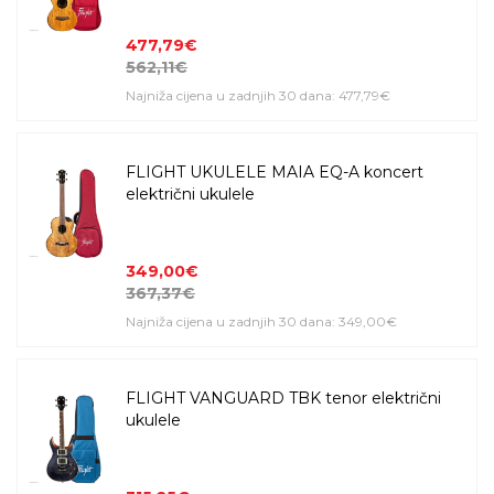
477,79€
562,11€
Najniža cijena u zadnjih 30 dana: 477,79€
FLIGHT UKULELE MAIA EQ-A koncert
električni ukulele
349,00€
367,37€
Najniža cijena u zadnjih 30 dana: 349,00€
FLIGHT VANGUARD TBK tenor električni
ukulele