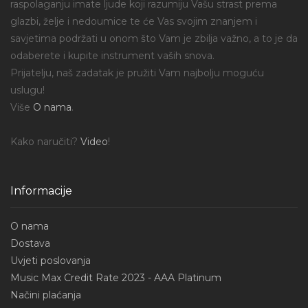
raspolaganju imate ljude koji razumiju Vašu strast prema
glazbi, želje i nedoumice te će Vas svojim znanjem i
savjetima podržati u onom što Vam je zbilja važno, a to je da
odaberete i kupite instrument vaših snova.
Prijatelju, naš zadatak je pružiti Vam najbolju moguću
uslugu!
Više
O nama
.
Kako naručiti?
Video
!
Informacije
O nama
Dostava
Uvjeti poslovanja
Music Max Credit Rate 2023 - AAA Platinum
Načini plaćanja