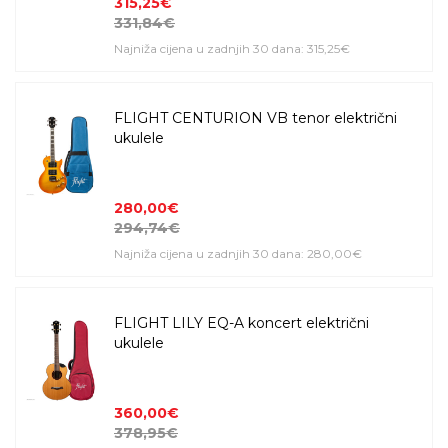
315,25€
331,84€
Najniža cijena u zadnjih 30 dana: 315,25€
FLIGHT CENTURION VB tenor električni
ukulele
280,00€
294,74€
Najniža cijena u zadnjih 30 dana: 280,00€
FLIGHT LILY EQ-A koncert električni
ukulele
360,00€
378,95€