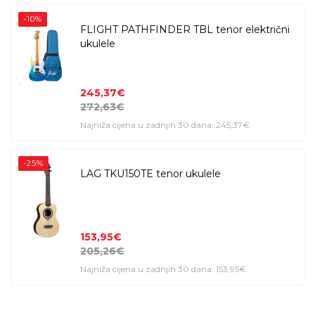
-10%
FLIGHT PATHFINDER TBL tenor električni
ukulele
245,37€
272,63€
Najniža cijena u zadnjih 30 dana: 245,37€
-25%
LAG TKU150TE tenor ukulele
153,95€
205,26€
Najniža cijena u zadnjih 30 dana: 153,95€