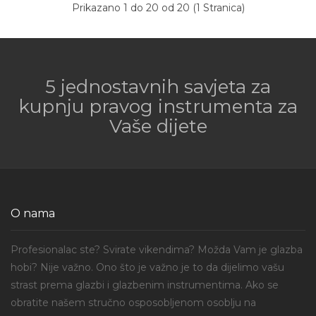
Prikazano 1 do 20 od 20 (1 Stranica)
5 jednostavnih savjeta za
kupnju pravog instrumenta za
Vaše dijete
O nama
Profesionalac ste? Svirate vikendima? Možda Vam je glazba
hobi? Nije važno. Ono što je važno je to da dijelimo vašu
strast prema glazbi i glazbenim instrumentima. Ako se
obratite našem stručno osposobljenom osoblju na