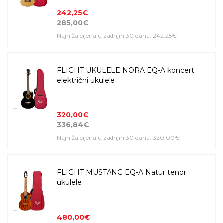
242,25€
285,00€
Najniža cijena u zadnjih 30 dana: 242,25€
FLIGHT UKULELE NORA EQ-A koncert
električni ukulele
320,00€
336,84€
Najniža cijena u zadnjih 30 dana: 320,00€
FLIGHT MUSTANG EQ-A Natur tenor
ukulele
480,00€