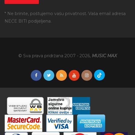
* Ne brinite, poštujemo vašu privatnost. Vaša email adresa
NEĆE BITI podijeljena.
© Sva prava pridržana 2007 -
2026
,
MUSIC MAX