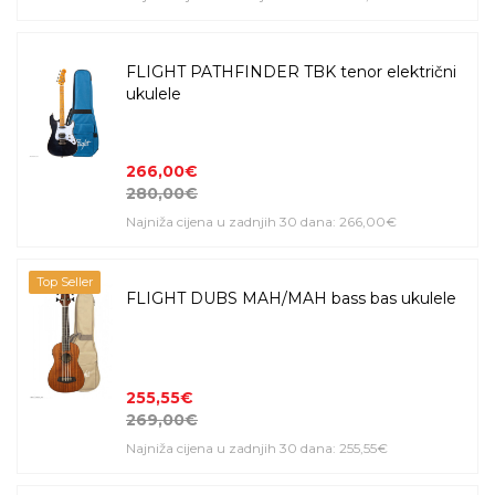
FLIGHT PATHFINDER TBK tenor električni
ukulele
266,00€
280,00€
Najniža cijena u zadnjih 30 dana: 266,00€
Top Seller
FLIGHT DUBS MAH/MAH bass bas ukulele
255,55€
269,00€
Najniža cijena u zadnjih 30 dana: 255,55€