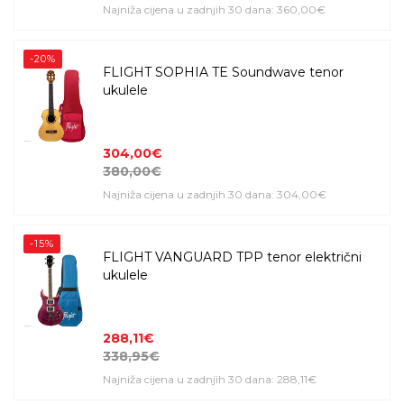
Najniža cijena u zadnjih 30 dana: 360,00€
-20%
FLIGHT SOPHIA TE Soundwave tenor
ukulele
304,00€
380,00€
Najniža cijena u zadnjih 30 dana: 304,00€
-15%
FLIGHT VANGUARD TPP tenor električni
ukulele
288,11€
338,95€
Najniža cijena u zadnjih 30 dana: 288,11€