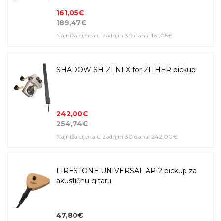
161,05€
189,47€
Najniža cijena u zadnjih 30 dana: 161,05€
SHADOW SH Z1 NFX for ZITHER pickup
242,00€
254,74€
Najniža cijena u zadnjih 30 dana: 242,00€
FIRESTONE UNIVERSAL AP-2 pickup za
akustičnu gitaru
47,80€