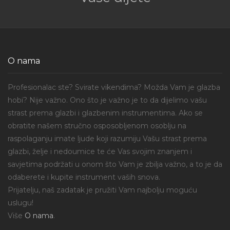
O nama
Profesionalac ste? Svirate vikendima? Možda Vam je glazba
hobi? Nije važno. Ono što je važno je to da dijelimo vašu
strast prema glazbi i glazbenim instrumentima. Ako se
obratite našem stručno osposobljenom osoblju na
raspolaganju imate ljude koji razumiju Vašu strast prema
glazbi, želje i nedoumice te će Vas svojim znanjem i
savjetima podržati u onom što Vam je zbilja važno, a to je da
odaberete i kupite instrument vaših snova.
Prijatelju, naš zadatak je pružiti Vam najbolju moguću
uslugu!
Više
O nama
.