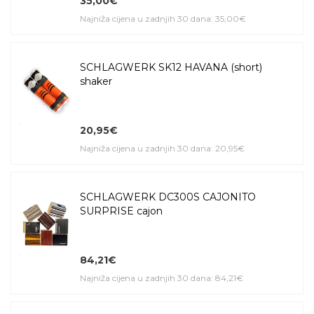
35,00€
Najniža cijena u zadnjih 30 dana: 35,00€
SCHLAGWERK SK12 HAVANA (short)
shaker
20,95€
Najniža cijena u zadnjih 30 dana: 20,95€
SCHLAGWERK DC300S CAJONITO
SURPRISE cajon
84,21€
Najniža cijena u zadnjih 30 dana: 84,21€