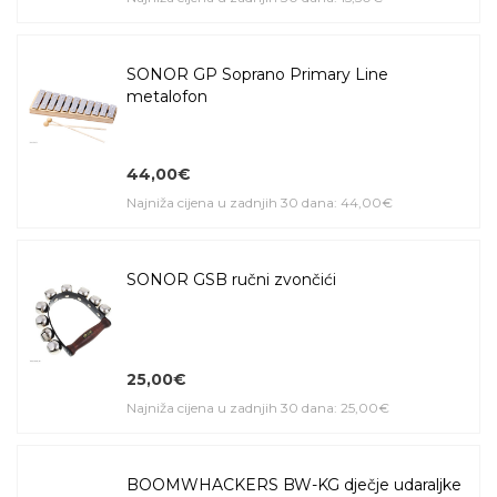
SONOR GP Soprano Primary Line
metalofon
44,00€
Najniža cijena u zadnjih 30 dana: 44,00€
SONOR GSB ručni zvončići
25,00€
Najniža cijena u zadnjih 30 dana: 25,00€
BOOMWHACKERS BW-KG dječje udaraljke