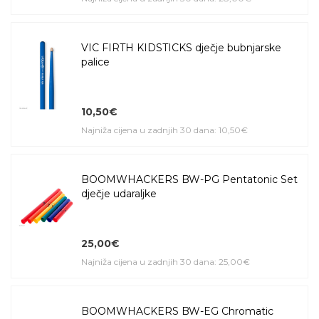
VIC FIRTH KIDSTICKS dječje bubnjarske
palice
10,50€
Najniža cijena u zadnjih 30 dana: 10,50€
BOOMWHACKERS BW-PG Pentatonic Set
dječje udaraljke
25,00€
Najniža cijena u zadnjih 30 dana: 25,00€
BOOMWHACKERS BW-EG Chromatic