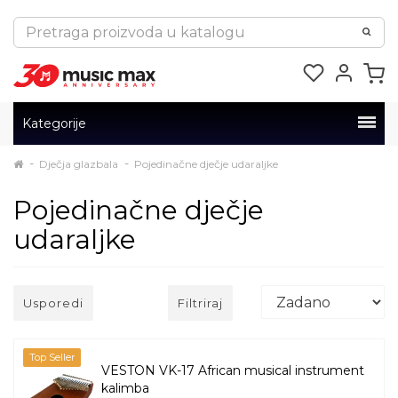
Kategorije
Dječja glazbala
Pojedinačne dječje udaraljke
Pojedinačne dječje
udaraljke
Usporedi
Filtriraj
Top Seller
VESTON VK-17 African musical instrument
kalimba