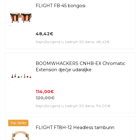
FLIGHT FB-45 bongosi
48,42€
Najniža cijena u zadnjih 30 dana: 48,42€
BOOMWHACKERS CNHB-EX Chromatic
Extension dječje udaraljke
114,00€
120,00€
Najniža cijena u zadnjih 30 dana: 114,00€
Top Seller
FLIGHT FT8H-12 Headless tamburin