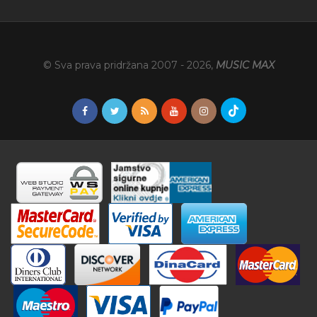
© Sva prava pridržana 2007 -
2026
,
MUSIC MAX