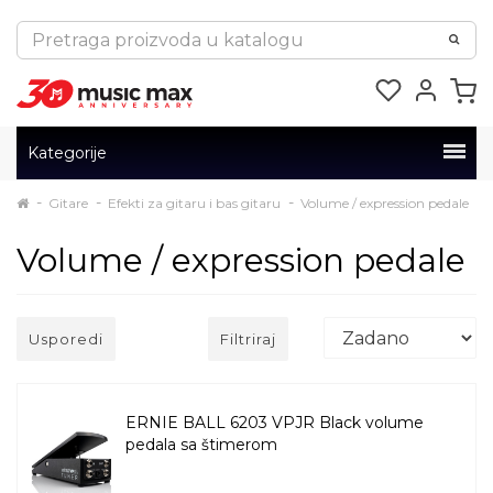
Kategorije
Gitare
Efekti za gitaru i bas gitaru
Volume / expression pedale
Volume / expression pedale
Usporedi
Filtriraj
ERNIE BALL 6203 VPJR Black volume
pedala sa štimerom