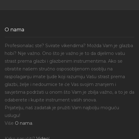
O nama
Profesionalac ste? Svirate vikendima? Možda Vam je glazba
hobi? Nije važno. Ono što je važno je to da dijelimo vašu
strast prema glazbi i glazbenim instrumentima. Ako se
obratite našem stručno osposobljenom osoblju na
raspolaganju imate ljude koji razumiju Vašu strast prema
glazbi, želje i nedoumice te će Vas svojim znanjem i
savjetima podržati u onom što Vam je zbilja važno, a to je da
odaberete i kupite instrument vaših snova.
Prijatelju, naš zadatak je pružiti Vam najbolju moguću
uslugu!
Više
O nama
.
Kako naručiti?
Video
!