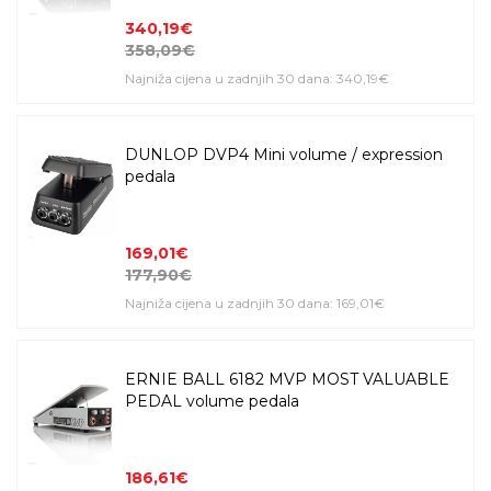
340,19€
358,09€
Najniža cijena u zadnjih 30 dana: 340,19€
DUNLOP DVP4 Mini volume / expression
pedala
169,01€
177,90€
Najniža cijena u zadnjih 30 dana: 169,01€
ERNIE BALL 6182 MVP MOST VALUABLE
PEDAL volume pedala
186,61€