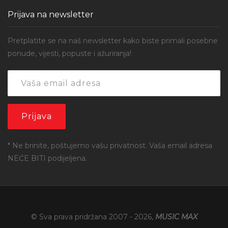
Prijava na newsletter
Pretplatite se na naš newsletter kako biste primali posebne
ponude, vijesti, popuste i ažuriranja!
* Ne brinite, poštujemo vašu privatnost. Vaša email adresa
NEĆE BITI podijeljena.
© Sva prava pridržana 2007 -
2026
,
MUSIC MAX