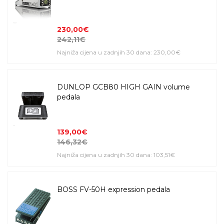
230,00€
242,11€
Najniža cijena u zadnjih 30 dana: 230,00€
DUNLOP GCB80 HIGH GAIN volume
pedala
139,00€
146,32€
Najniža cijena u zadnjih 30 dana: 103,51€
BOSS FV-50H expression pedala