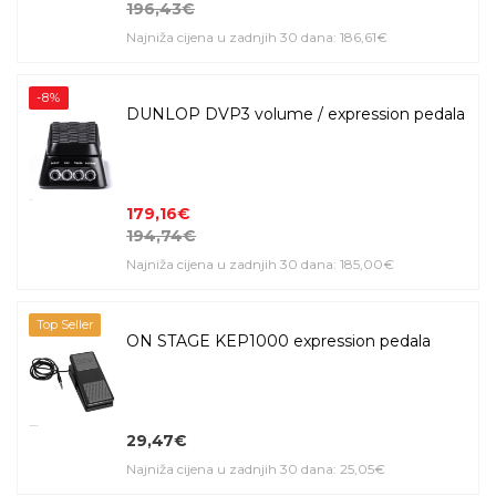
196,43€
Najniža cijena u zadnjih 30 dana: 186,61€
-8%
DUNLOP DVP3 volume / expression pedala
179,16€
194,74€
Najniža cijena u zadnjih 30 dana: 185,00€
Top Seller
ON STAGE KEP1000 expression pedala
29,47€
Najniža cijena u zadnjih 30 dana: 25,05€