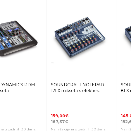
DYNAMICS PDM-
SOUNDCRAFT NOTEPAD-
SOU
seta
12FX mikseta s efektima
8FX 
159,00€
145
167,37€
152,
ena u zadnjih 30 dana:
Najniža cijena u zadnjih 30 dana:
Najniž