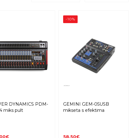
-10%
ER DYNAMICS PDM-
GEMINI GEM-05USB
4 miks pult
mikseta s efektima
,00€
58,50€