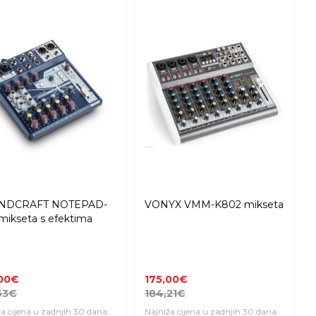
NDCRAFT NOTEPAD-
VONYX VMM-K802 mikseta
mikseta s efektima
,00€
175,00€
63€
184,21€
a cijena u zadnjih 30 dana:
Najniža cijena u zadnjih 30 dana: