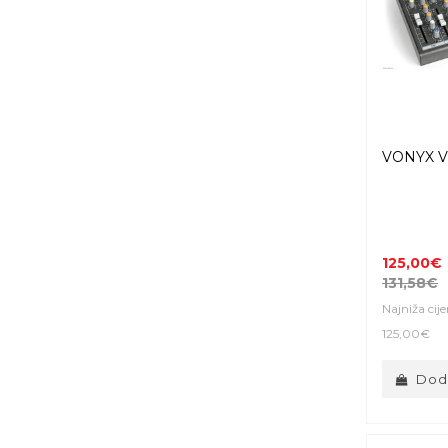
VONYX V
125,00€
131,58€
Najniža cij
125,00€
Doda