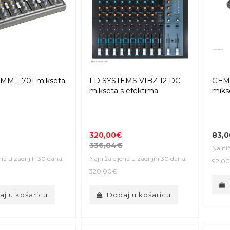
MM-F701 mikseta
LD SYSTEMS VIBZ 12 DC
GEM
mikseta s efektima
miks
320,00€
83,
336,84€
Najniž
ena u zadnjih 30 dana:
Najniža cijena u zadnjih 30 dana:
92,0
320,00€
j u košaricu
Dodaj u košaricu