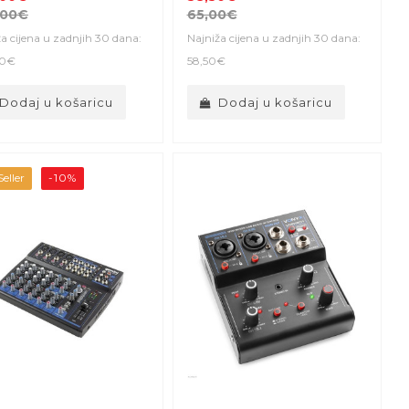
,00€
65,00€
a cijena u zadnjih 30 dana:
Najniža cijena u zadnjih 30 dana:
00€
58,50€
Dodaj u košaricu
Dodaj u košaricu
eller
-10%