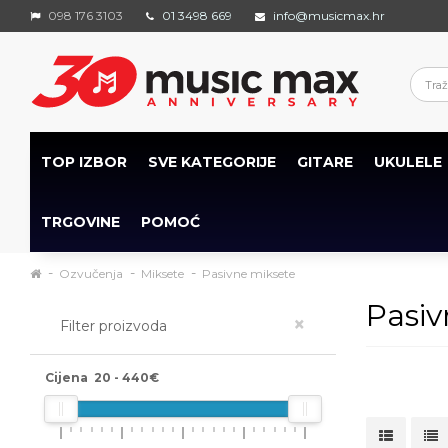
098 176 3103
01 3498 669
info@musicmax.hr
TOP IZBOR
SVE KATEGORIJE
GITARE
UKULELE
TRGOVINE
POMOĆ
Ozvučenja
Miksete
Pasivne miksete
Pasiv
×
Filter proizvoda
Cijena
20
-
440
€