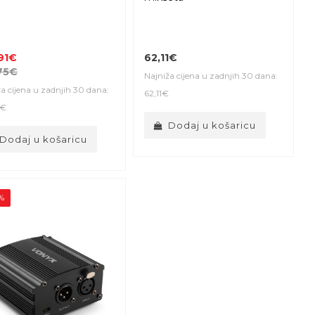
91€
62,11€
75€
Najniža cijena u zadnjih 30 dana:
a cijena u zadnjih 30 dana:
62,11€
1€
Dodaj u košaricu
Dodaj u košaricu
%