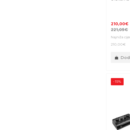
210,00€
221,05€
Najniža cij
210,00€
Doda
-15%