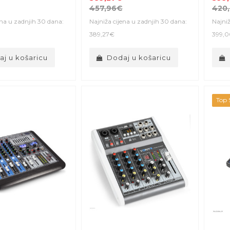
457,96€
420
ena u zadnjih 30 dana:
Najniža cijena u zadnjih 30 dana:
Najniž
389,27€
399,
j u košaricu
Dodaj u košaricu
Top S