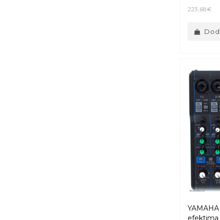
223,68€
Doda
YAMAHA 
efektima