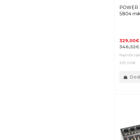
POWER 
S804 mik
329,00€
346,32€
Najniža cij
329,00€
Doda