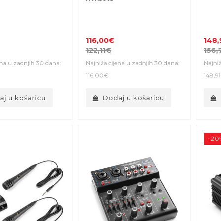
116,00€
148,
122,11€
156,
ena u zadnjih 30 dana:
Najniža cijena u zadnjih 30 dana:
Najniž
116,00€
148,9
j u košaricu
Dodaj u košaricu
-20