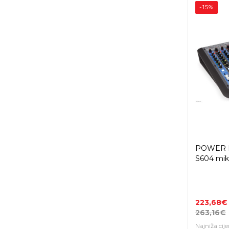
-15%
POWER 
S604 mik
223,68€
263,16€
Najniža cij