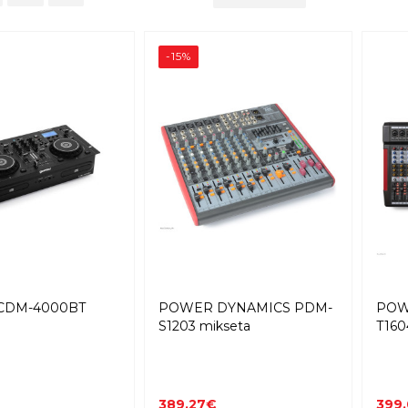
-15%
CDM-4000BT
POWER DYNAMICS PDM-
POW
S1203 mikseta
T160
389,27€
399