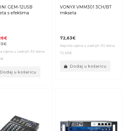
INI GEM-12USB
VONYX VMM301 3CH/BT
eta s efektima
mikseta
26€
72,63€
73€
Najniža cijena u zadnjih 30 dana:
a cijena u zadnjih 30 dana:
72,63€
6€
Dodaj u košaricu
Dodaj u košaricu