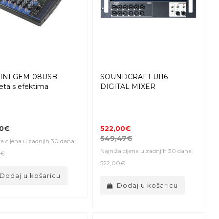
INI GEM-08USB
SOUNDCRAFT UI16
eta s efektima
DIGITAL MIXER
00€
522,00€
549,47€
a cijena u zadnjih 30 dana:
Najniža cijena u zadnjih 30 dana:
0€
522,00€
Dodaj u košaricu
Dodaj u košaricu