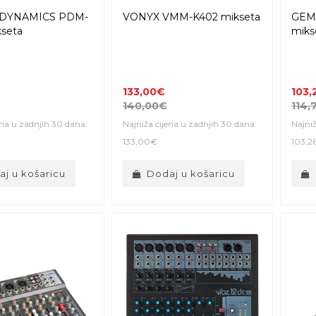
DYNAMICS PDM-
VONYX VMM-K402 mikseta
GEM
seta
miks
133,00€
103,
140,00€
114,
ena u zadnjih 30 dana:
Najniža cijena u zadnjih 30 dana:
Najniž
133,00€
103,2
j u košaricu
Dodaj u košaricu