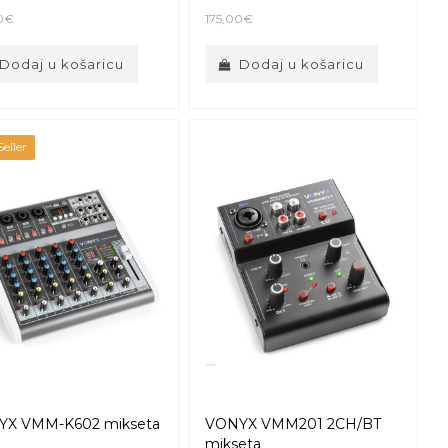
0€
175,00€
Dodaj u košaricu
Dodaj u košaricu
eller
YX VMM-K602 mikseta
VONYX VMM201 2CH/BT
mikseta