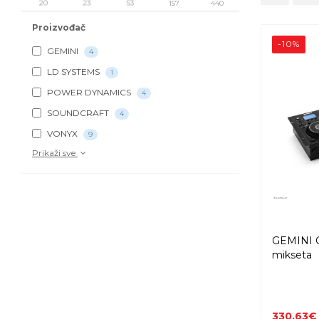
20
23
53
157
440
Proizvođač
-10%
GEMINI
4
LD SYSTEMS
1
POWER DYNAMICS
4
SOUNDCRAFT
4
VONYX
9
Prikaži sve
GEMINI 
mikseta
330,63€