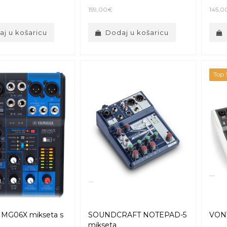
159,00€
145,0
j u košaricu
Dodaj u košaricu
Top S
MG06X mikseta s
SOUNDCRAFT NOTEPAD-5
VON
mikseta