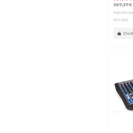
367,37€
Najniža cij
330,63€
Doda