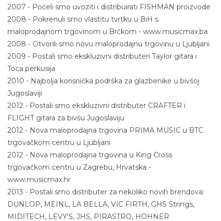
2007 - Počeli smo uvoziti i distribuirati FISHMAN proizvode
2008 - Pokrenuli smo vlastitu tvrtku u BiH s
maloprodajnom trgovinom u Brčkom - www.musicmax.ba
2008 - Otvorili smo novu maloprodajnu trgovinu u Ljubljani
2009 - Postali smo ekskluzivni distributeri Taylor gitara i
Toca perkusija
2010 - Najbolja korisnička podrška za glazbenike u bivšoj
Jugoslaviji
2012 - Postali smo ekskluzivni distributer CRAFTER i
FLIGHT gitara za bivšu Jugoslaviju
2012 - Nova maloprodajna trgovina PRIMA MUSIC u BTC
trgovačkom centru u Ljubljani
2012 - Nova maloprodajna trgovina u King Cross
trgovačkom centru u Zagrebu, Hrvatska -
www.musicmax.hr
2013 - Postali smo distributer za nekoliko novih brendova:
DUNLOP, MEINL, LA BELLA, VIC FIRTH, GHS Strings,
MIDITECH, LEVY'S, JHS, PIRASTRO, HOHNER