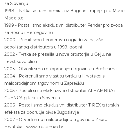
za Sloveniju
1998 - Tvrtka se transformirala iz Bogdan Trupej s.p. u Music
Max d.o.o.
1999 - Postali smo ekskluzivni distributer Fender proizvoda
za Bosnu i Hercegovinu
2000 - Primili smo Fenderovu nagradu za najviše
poboljšanog distributera u 1999. godini
2002 - Tvrtka se preselila u nove prostorije u Celju, na
Levstikovu ulicu
2003 - Otvorili smo maloprodajnu trgovinu u Brežicama
2004 - Pokrenuli smo vlastitu tvrtku u Hrvatskoj s
maloprodajnom trgovinom u Zaprešiću
2005 - Postali smo ekskluzivni distributer ALHAMBRA i
CUENCA gitara za Sloveniju
2006 - Postali smo ekskluzivni distributer T-REX gitarskih
efekata za područje bivše Jugoslavije
2007 - Otvorili smo maloprodajnu trgovinu u Zadru,
Hrvatska - www.musicmax.hr