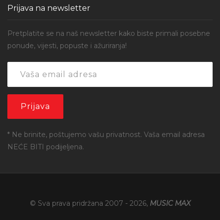
Prijava na newsletter
Pretplatite se na naš newsletter kako biste primali posebne
ponude, vijesti, popuste i ažuriranja!
* Ne brinite, poštujemo vašu privatnost. Vaša email adresa
NEĆE BITI podijeljena.
© Sva prava pridržana 2007 -
2026
,
MUSIC MAX