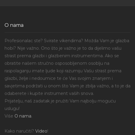
O nama
Profesionalac ste? Svirate vikendima? Možda Vam je glazba
hobi? Nije važno. Ono što je važno je to da dijelimo vašu
strast prema glazbi i glazbenim instrumentima. Ako se
obratite našem stručno osposobljenom osoblju na
raspolaganju imate ljude koji razumiju Vašu strast prema
glazbi, želje i nedoumice te će Vas svojim znanjem i
savjetima podržati u onom što Vam je zbilja važno, a to je da
odaberete i kupite instrument vaših snova.
Prijatelju, naš zadatak je pružiti Vam najbolju moguću
uslugu!
Više
O nama
.
Kako naručiti?
Video
!