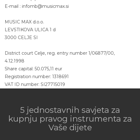
E-mail : infomb@musicmax.si
MUSIC MAX d.o.o.
LEVSTIKOVA ULICA 1 d
3000 CELJE SI
District court Celje, reg. entry number 1/06877/00,
4.12.1998
Share capital: 50.075,11 eur
Registration number: 1318691
VAT ID number: SI27715019
5 jednostavnih savjeta za
kupnju pravog instrumenta za
Vaše dijete