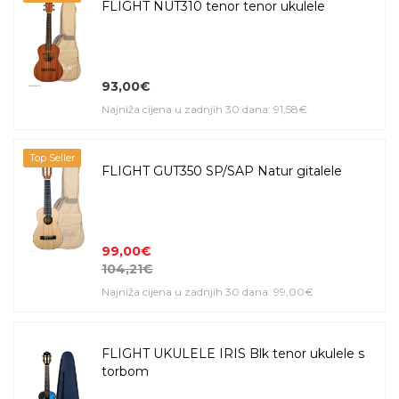
FLIGHT NUT310 tenor tenor ukulele
93,00€
Najniža cijena u zadnjih 30 dana: 91,58€
Top Seller
FLIGHT GUT350 SP/SAP Natur gitalele
99,00€
104,21€
Najniža cijena u zadnjih 30 dana: 99,00€
FLIGHT UKULELE IRIS Blk tenor ukulele s
torbom