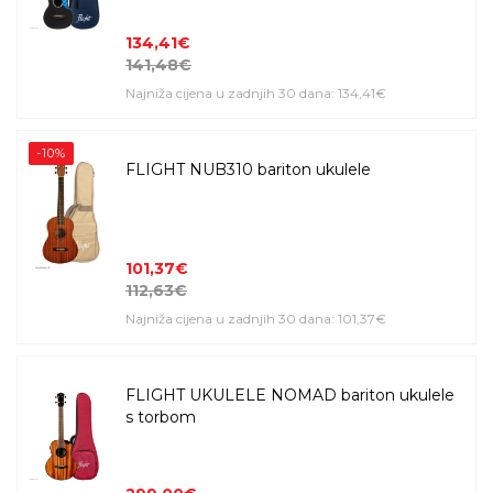
134,41€
141,48€
Najniža cijena u zadnjih 30 dana: 134,41€
-10%
FLIGHT NUB310 bariton ukulele
101,37€
112,63€
Najniža cijena u zadnjih 30 dana: 101,37€
FLIGHT UKULELE NOMAD bariton ukulele
s torbom