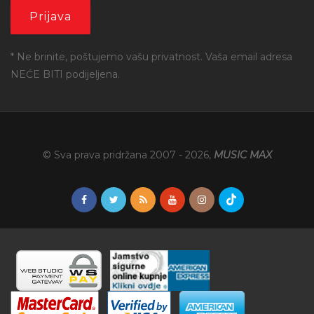
* Ne brinite, poštujemo vašu privatnost. Vaša email adresa
NEĆE BITI podijeljena.
© Sva prava pridržana 2007 -
2026
,
MUSIC MAX