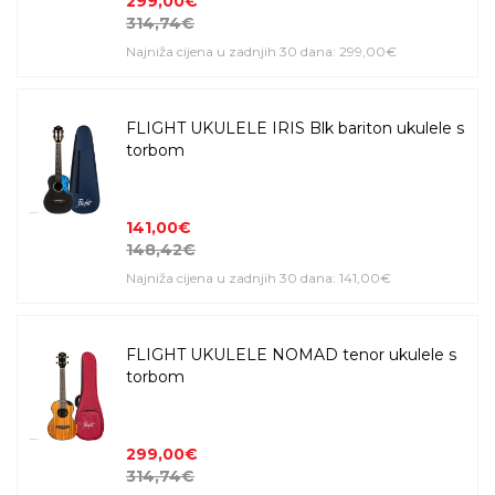
299,00€
314,74€
Najniža cijena u zadnjih 30 dana: 299,00€
FLIGHT UKULELE IRIS Blk bariton ukulele s
torbom
141,00€
148,42€
Najniža cijena u zadnjih 30 dana: 141,00€
FLIGHT UKULELE NOMAD tenor ukulele s
torbom
299,00€
314,74€