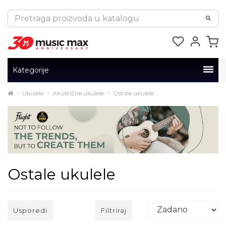
Kategorije
Ukulele
Akustične ukulele
Ostale ukulele
Ostale ukulele
Usporedi
Filtriraj