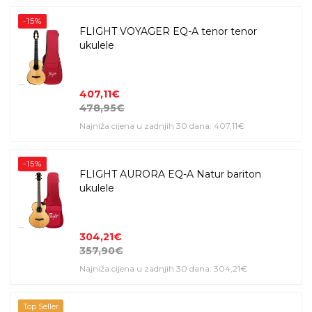
-15%
FLIGHT VOYAGER EQ-A tenor tenor
ukulele
407,11€
478,95€
Najniža cijena u zadnjih 30 dana: 407,11€
-15%
FLIGHT AURORA EQ-A Natur bariton
ukulele
304,21€
357,90€
Najniža cijena u zadnjih 30 dana: 304,21€
Top Seller