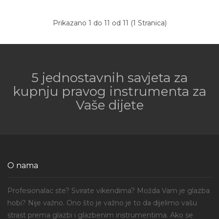
Prikazano 1 do 11 od 11 (1 Stranica)
5 jednostavnih savjeta za
kupnju pravog instrumenta za
Vaše dijete
O nama
Profesionalac ste? Svirate vikendima? Možda Vam je glazba
hobi? Nije važno. Ono što je važno je to da dijelimo vašu
strast prema glazbi i glazbenim instrumentima. Ako se