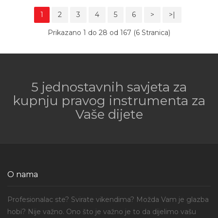
1
2
3
4
5
6
>
>|
Prikazano 1 do 28 od 167 (6 Stranica)
5 jednostavnih savjeta za
kupnju pravog instrumenta za
Vaše dijete
O nama
Profesionalac ste? Svirate vikendima? Možda Vam je glazba
hobi? Nije važno. Ono što je važno je to da dijelimo vašu