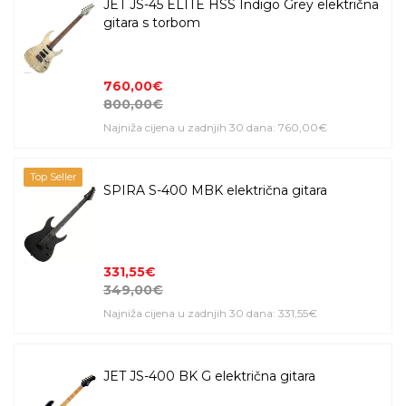
JET JS-45 ELITE HSS Indigo Grey električna
gitara s torbom
760,00€
800,00€
Najniža cijena u zadnjih 30 dana: 760,00€
Top Seller
SPIRA S-400 MBK električna gitara
331,55€
349,00€
Najniža cijena u zadnjih 30 dana: 331,55€
JET JS-400 BK G električna gitara