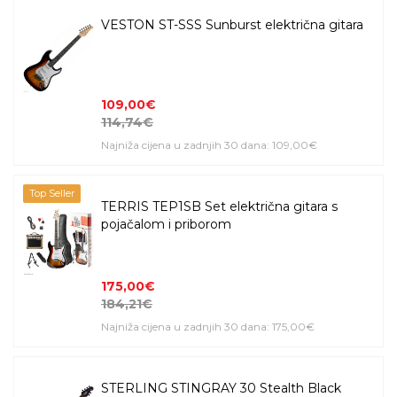
VESTON ST-SSS Sunburst električna gitara
109,00€
114,74€
Najniža cijena u zadnjih 30 dana: 109,00€
Top Seller
TERRIS TEP1SB Set električna gitara s
pojačalom i priborom
175,00€
184,21€
Najniža cijena u zadnjih 30 dana: 175,00€
STERLING STINGRAY 30 Stealth Black