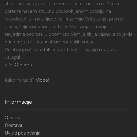
strast prema glazbi i glazbenim instrumentima. Ako se
obratite našem stručno osposobljenom osoblju na
raspolaganju imate ljude koji razumiju Vašu strast prema
glazbi, želje i nedoumice te će Vas svojim znanjem i
savjetima podržati u onom što Vam je zbilja važno, a to je da
odaberete i kupite instrument vaših snova.
Prijatelju, naš zadatak je pružiti Vam najbolju moguću
uslugu!
Više
O nama
.
Kako naručiti?
Video
!
Informacije
O nama
Dostava
Uvjeti poslovanja