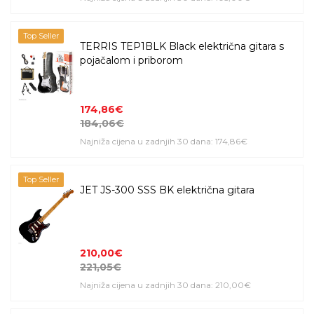
Top Seller
TERRIS TEP1BLK Black električna gitara s
pojačalom i priborom
174,86€
184,06€
Najniža cijena u zadnjih 30 dana: 174,86€
Top Seller
JET JS-300 SSS BK električna gitara
210,00€
221,05€
Najniža cijena u zadnjih 30 dana: 210,00€