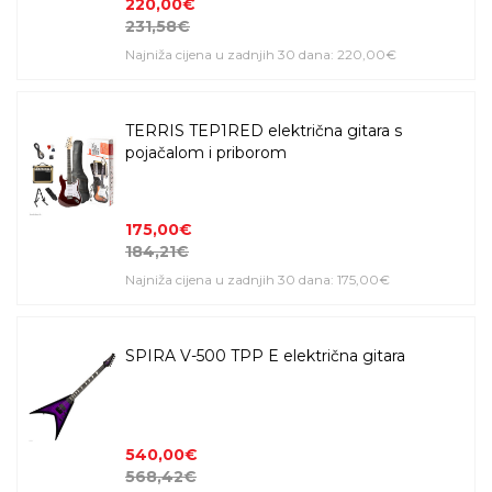
220,00€
231,58€
Najniža cijena u zadnjih 30 dana: 220,00€
TERRIS TEP1RED električna gitara s
pojačalom i priborom
175,00€
184,21€
Najniža cijena u zadnjih 30 dana: 175,00€
SPIRA V-500 TPP E električna gitara
540,00€
568,42€