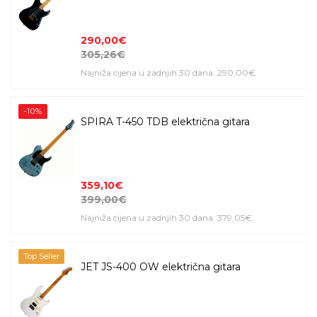
290,00€
305,26€
Najniža cijena u zadnjih 30 dana: 290,00€
-10%
SPIRA T-450 TDB električna gitara
359,10€
399,00€
Najniža cijena u zadnjih 30 dana: 379,05€
Top Seller
JET JS-400 OW električna gitara