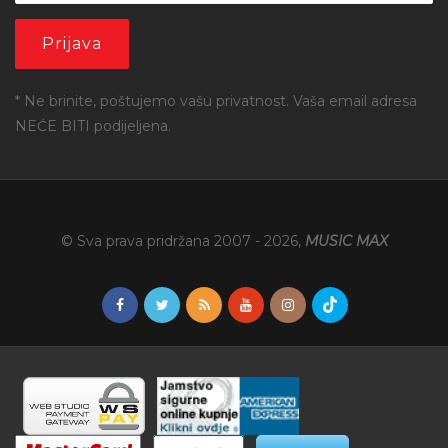
* Ne brinite, poštujemo vašu privatnost. Vaša email adresa
NEĆE BITI podijeljena.
© Sva prava pridržana 2007 -
2026
,
MUSIC MAX