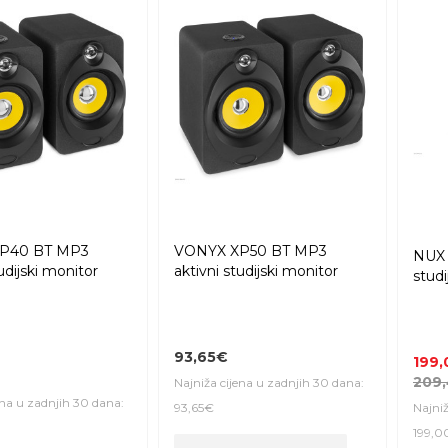
P40 BT MP3
VONYX XP50 BT MP3
NUX 
udijski monitor
aktivni studijski monitor
studi
93,65€
199
209
Najniža cijena u zadnjih 30 dana:
ena u zadnjih 30 dana:
93,65€
Najniž
199,0