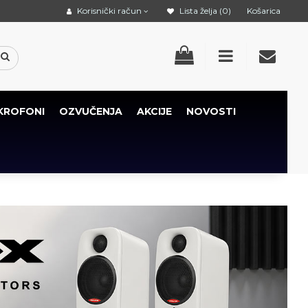
Korisnički račun
Lista želja (0)
Košarica
KROFONI
OZVUČENJA
AKCIJE
NOVOSTI