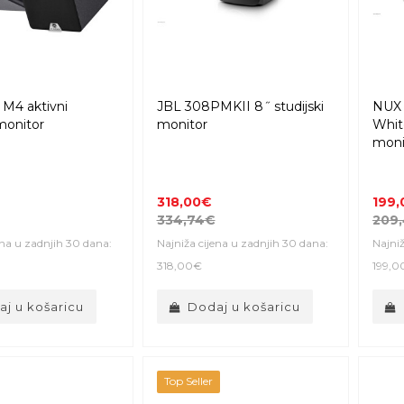
M4 aktivni
JBL 308PMKII 8˝ studijski
NUX
 monitor
monitor
White
moni
318,00€
199
334,74€
209
ena u zadnjih 30 dana:
Najniža cijena u zadnjih 30 dana:
Najniž
318,00€
199,0
j u košaricu
Dodaj u košaricu
Top Seller