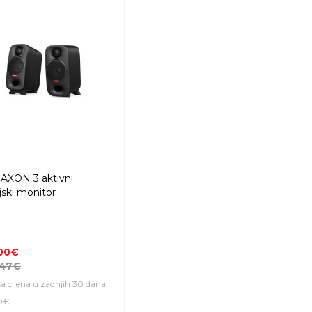
AXON 3 aktivni
jski monitor
,00€
,47€
a cijena u zadnjih 30 dana:
0€