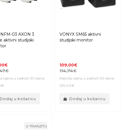
 NFM-03 AXON 3
VONYX SM65 aktivni
 aktivni studijski
studijski monitor
tor
,00€
109,00€
,47€
114,74€
a cijena u zadnjih 30 dana:
Najniža cijena u zadnjih 30 dana:
0€
109,00€
Dodaj u košaricu
Dodaj u košaricu
U TRANZITU