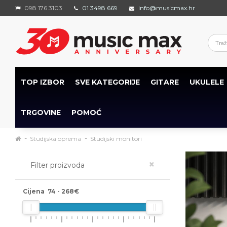
098 176 3103
01 3498 669
info@musicmax.hr
TOP IZBOR
SVE KATEGORIJE
GITARE
UKULELE
TRGOVINE
POMOĆ
Studijska oprema
Studijski monitori
×
Filter proizvoda
Cijena
74
-
268
€