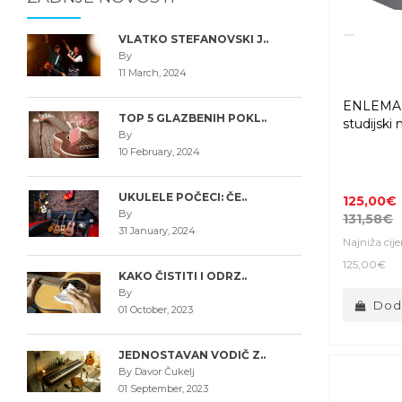
VLATKO STEFANOVSKI J..
By
11 March, 2024
ENLEMA 
TOP 5 GLAZBENIH POKL..
studijski
By
10 February, 2024
UKULELE POČECI: ČE..
125,00€
By
131,58€
31 January, 2024
Najniža cij
125,00€
KAKO ČISTITI I ODRZ..
By
Doda
01 October, 2023
JEDNOSTAVAN VODIČ Z..
By Davor Čukelj
01 September, 2023