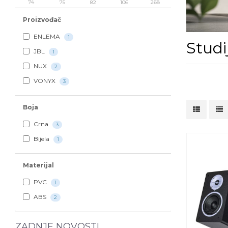
74
75
82
106
268
Proizvođač
ENLEMA
1
Studi
JBL
1
NUX
2
VONYX
3
Boja
Crna
3
Bijela
1
Materijal
PVC
1
ABS
2
ZADNJE NOVOSTI