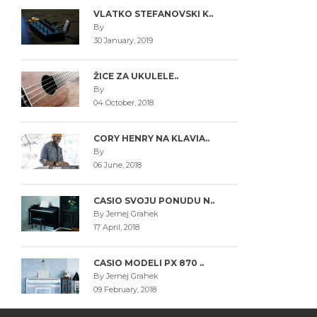
VLATKO STEFANOVSKI K..
By
30 January, 2019
ŽICE ZA UKULELE..
By
04 October, 2018
CORY HENRY NA KLAVIA..
By
06 June, 2018
CASIO SVOJU PONUDU N..
By Jernej Grahek
17 April, 2018
CASIO MODELI PX 870 ..
By Jernej Grahek
09 February, 2018