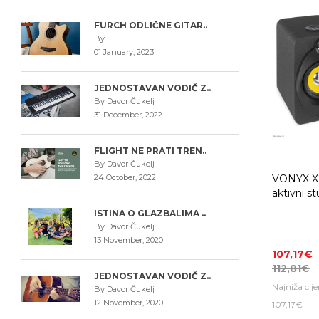
FURCH ODLIČNE GITAR..
By
01 January, 2023
JEDNOSTAVAN VODIČ Z..
By Davor Čukelj
31 December, 2022
FLIGHT NE PRATI TREN..
By Davor Čukelj
VONYX X
24 October, 2022
aktivni st
ISTINA O GLAZBALIMA ..
By Davor Čukelj
13 November, 2020
107,17€
112,81€
JEDNOSTAVAN VODIČ Z..
Najniža cij
By Davor Čukelj
12 November, 2020
107,17€