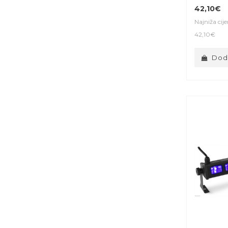
42,10€
Najniža cij
42,10€
Doda