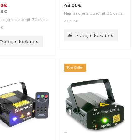
00€
43,00€
26€
Najniža cijena u zadnjih 30 dana:
a cijena u zadnjih 30 dana:
43,00€
0€
Dodaj u košaricu
Dodaj u košaricu
Top Seller