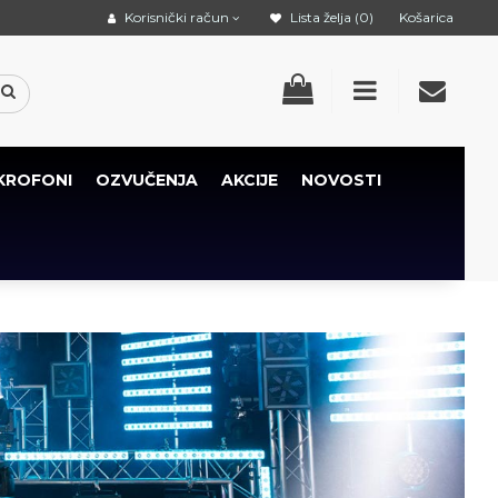
Korisnički račun
Lista želja (0)
Košarica
KROFONI
OZVUČENJA
AKCIJE
NOVOSTI