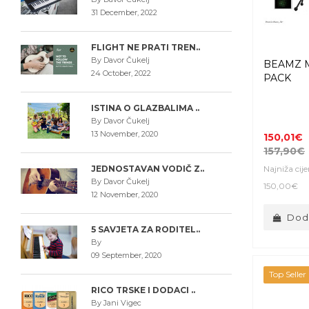
31 December, 2022
FLIGHT NE PRATI TREN..
By Davor Čukelj
BEAMZ 
24 October, 2022
PACK
ISTINA O GLAZBALIMA ..
By Davor Čukelj
13 November, 2020
150,01€
157,90€
Najniža cij
JEDNOSTAVAN VODIČ Z..
By Davor Čukelj
150,00€
12 November, 2020
Doda
5 SAVJETA ZA RODITEL..
By
09 September, 2020
Top Seller
RICO TRSKE I DODACI ..
By Jani Vigec