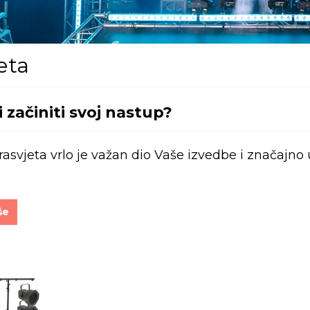
eta
li začiniti svoj nastup?
asvjeta vrlo je važan dio Vaše izvedbe i značajno 
še