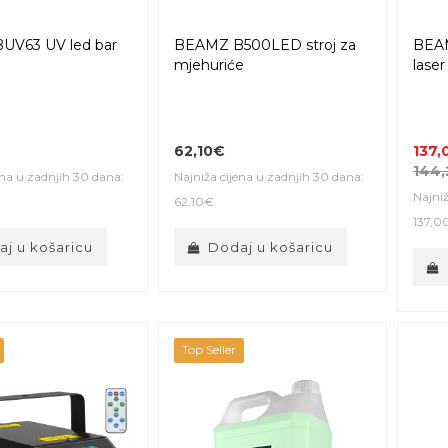
UV63 UV led bar
BEAMZ B500LED stroj za
BEA
mjehuriće
laser
62,10€
137,
144,
ena u zadnjih 30 dana:
Najniža cijena u zadnjih 30 dana:
Najniž
62,10€
137,0
j u košaricu
Dodaj u košaricu
Top Seller