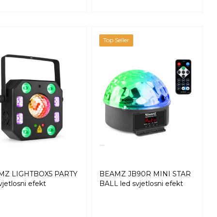
Top Seller
MZ LIGHTBOX5 PARTY
BEAMZ JB90R MINI STAR
vjetlosni efekt
BALL led svjetlosni efekt