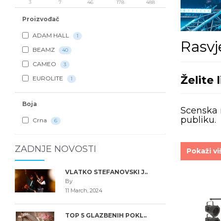
3
7
46
178
488
Proizvođač
ADAM HALL
1
Rasvj
BEAMZ
40
CAMEO
3
Želite 
EUROLITE
1
Boja
Scenska r
publiku.
Crna
6
ZADNJE NOVOSTI
Pokaži vi
VLATKO STEFANOVSKI J..
By
11 March, 2024
TOP 5 GLAZBENIH POKL..