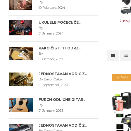
By
10 February, 2024
Rasvje
UKULELE POČECI: ČE..
By
31 January, 2024
KAKO ČISTITI I ODRZ..
By
01 October, 2023
JEDNOSTAVAN VODIČ Z..
Top Seller
By Davor Čukelj
01 September, 2023
FURCH ODLIČNE GITAR..
By
01 January, 2023
JEDNOSTAVAN VODIČ Z..
By Davor Čukelj