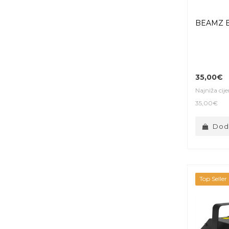
BEAMZ B
35,00€
Najniža cij
35,00€
Doda
Top Seller