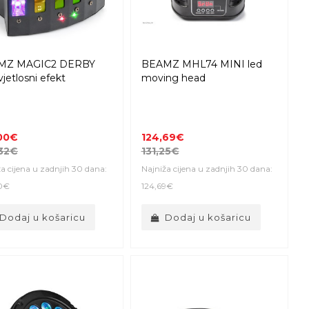
MZ MAGIC2 DERBY
BEAMZ MHL74 MINI led
vjetlosni efekt
moving head
00€
124,69€
32€
131,25€
a cijena u zadnjih 30 dana:
Najniža cijena u zadnjih 30 dana:
0€
124,69€
Dodaj u košaricu
Dodaj u košaricu