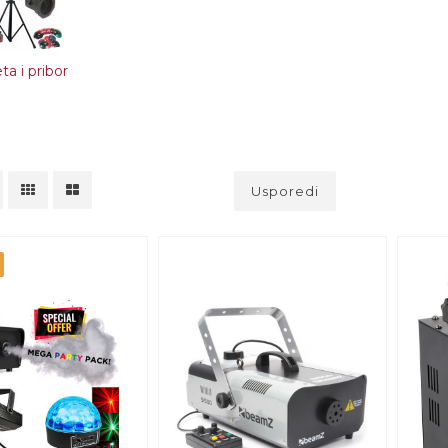
ta i pribor
Usporedi