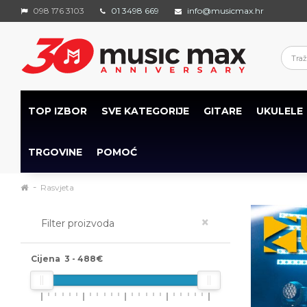
098 176 3103
01 3498 669
info@musicmax.hr
TOP IZBOR
SVE KATEGORIJE
GITARE
UKULELE
TRGOVINE
POMOĆ
Rasvjeta
×
Filter proizvoda
Cijena
3
-
488
€