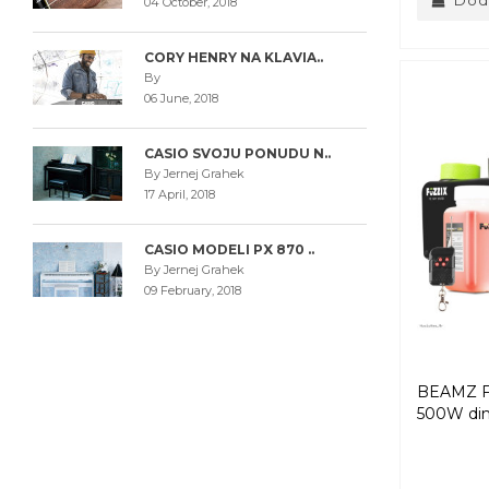
04 October, 2018
CORY HENRY NA KLAVIA..
By
06 June, 2018
CASIO SVOJU PONUDU N..
By Jernej Grahek
17 April, 2018
CASIO MODELI PX 870 ..
By Jernej Grahek
09 February, 2018
BEAMZ F
500W di