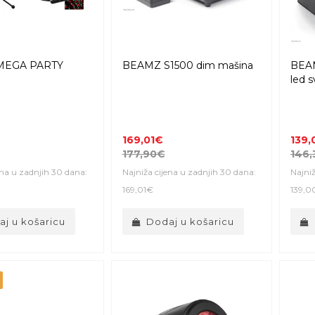
MEGA PARTY
BEAMZ S1500 dim mašina
BEA
led s
169,01€
139,
177,90€
146,
ena u zadnjih 30 dana:
Najniža cijena u zadnjih 30 dana:
Najniž
169,01€
139,0
j u košaricu
Dodaj u košaricu