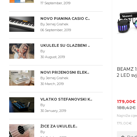
17 September, 2019
NOVO PIANINA CASIO C..
By Jernej Grahek
06 September, 2019
UKULELE SU GLAZBENI ..
By
30 August, 2019
BEAMZ 1
NOVI PRIJENOSNI ELEK..
2 LED svj
By Jernej Grahek
30 March, 2019
VLATKO STEFANOVSKI K..
179,00€
By
188,42€
30 January, 2019
Najniža cij
179,00€
ŽICE ZA UKULELE..
By
Doda