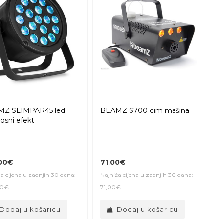
MZ SLIMPAR45 led
BEAMZ S700 dim mašina
losni efekt
,00€
71,00€
a cijena u zadnjih 30 dana:
Najniža cijena u zadnjih 30 dana:
00€
71,00€
Dodaj u košaricu
Dodaj u košaricu