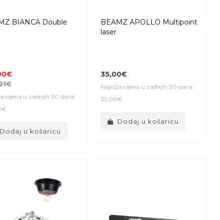
MZ BIANCA Double
BEAMZ APOLLO Multipoint
laser
00€
35,00€
21€
Najniža cijena u zadnjih 30 dana:
a cijena u zadnjih 30 dana:
35,00€
0€
Dodaj u košaricu
Dodaj u košaricu