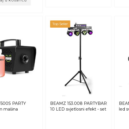
Top Seller
500S PARTY
BEAMZ 153.008 PARTYBAR
BEA
m mašina
10 LED svjetlosni efekt - set
led s