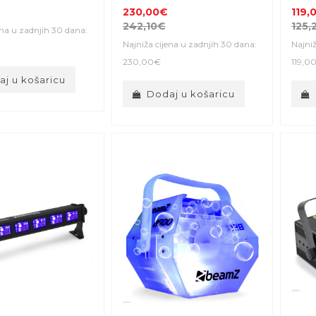
230,00€
119,
242,10€
125,
ena u zadnjih 30 dana:
Najniža cijena u zadnjih 30 dana:
Najniž
230,00€
119,0
j u košaricu
Dodaj u košaricu