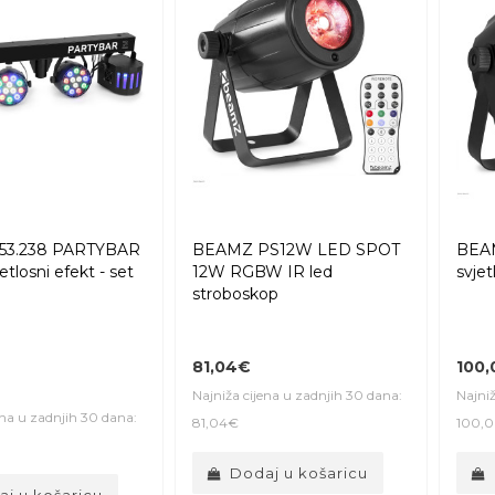
53.238 PARTYBAR
BEAMZ PS12W LED SPOT
BEA
etlosni efekt - set
12W RGBW IR led
svjet
stroboskop
81,04€
100
Najniža cijena u zadnjih 30 dana:
Najniž
ena u zadnjih 30 dana:
81,04€
100,
Dodaj u košaricu
j u košaricu