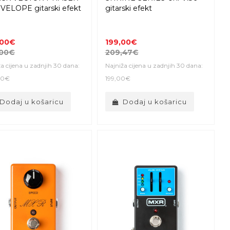
VELOPE gitarski efekt
gitarski efekt
,00€
199,00€
,00€
209,47€
a cijena u zadnjih 30 dana:
Najniža cijena u zadnjih 30 dana:
00€
199,00€
Dodaj u košaricu
Dodaj u košaricu