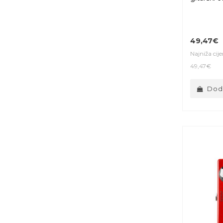
49,47€
Najniža cij
49,47€
Doda