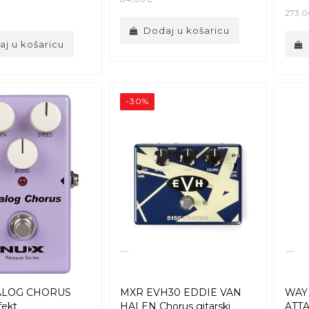
273,
Dodaj u košaricu
j u košaricu
-30%
ALOG CHORUS
MXR EVH30 EDDIE VAN
WAY
fekt
HALEN Chorus gitarski
ATT