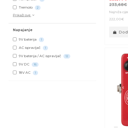
233,68€
Tremolo
2
Najniža cij
Prikaži sve
222,00€
Napajanje
Doda
9V baterija
1
AC ispravljač
1
9V baterija / AC ispravljač
12
9V DC
16
18V AC
1