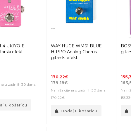
-4 UKIYO-E
WAY HUGE WM61 BLUE
BOS
tarski efekt
HIPPO Analog Chorus
gitar
gitarski efekt
170,22€
155,
179,18€
163,
ena u zadnjih 30 dana:
Najniža cijena u zadnjih 30 dana:
Najniž
170,22€
155,3
j u košaricu
Dodaj u košaricu