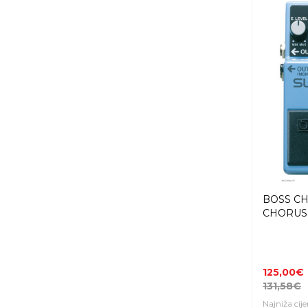
BOSS CH
CHORUS g
125,00€
131,58€
Najniža cij