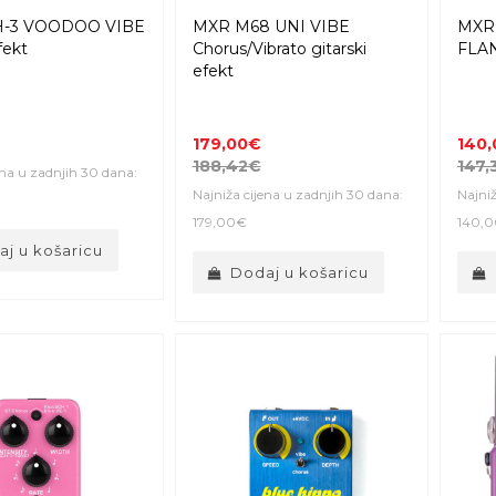
-3 VOODOO VIBE
MXR M68 UNI VIBE
MXR
fekt
Chorus/Vibrato gitarski
FLAN
efekt
179,00€
140
188,42€
147,
ena u zadnjih 30 dana:
Najniža cijena u zadnjih 30 dana:
Najniž
179,00€
140,
j u košaricu
Dodaj u košaricu