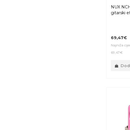
NUX NCH
gitarski e
69,47€
Najniža cij
69,47€
Doda