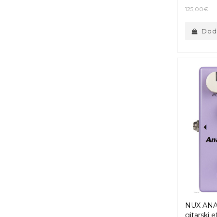
125,00€
Doda
NUX AN
gitarski e