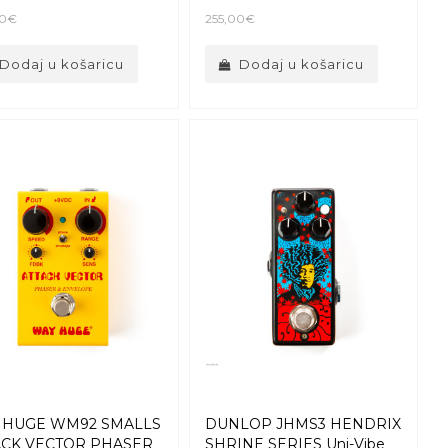
00€
255,00€
Dodaj u košaricu
Dodaj u košaricu
 HUGE WM92 SMALLS
DUNLOP JHMS3 HENDRIX
ACK VECTOR PHASER
SHRINE SERIES Uni-Vibe