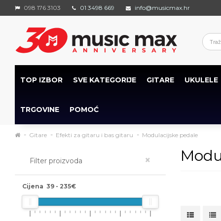
098 176 3103
01 3498 669
info@musicmax.hr
TOP IZBOR
SVE KATEGORIJE
GITARE
UKULELE
TRGOVINE
POMOĆ
Gitare
Efekti za gitaru i bas gitaru
Modulacijske pedale
Modul
×
Filter proizvoda
Cijena
39
-
235
€