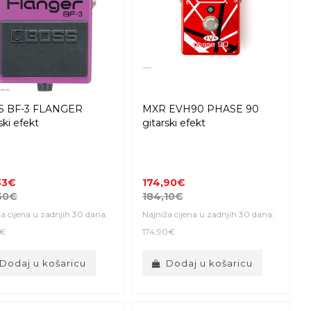
S BF-3 FLANGER
MXR EVH90 PHASE 90
ski efekt
gitarski efekt
33€
174,90€
50€
184,10€
a cijena u zadnjih 30 dana:
Najniža cijena u zadnjih 30 dana:
3€
174,90€
Dodaj u košaricu
Dodaj u košaricu