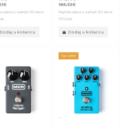
21€
186,32€
a cijena u zadnjih 30 dana:
Najniža cijena u zadnjih 30 dana:
0€
177,00€
Dodaj u košaricu
Dodaj u košaricu
Top Seller