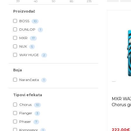
39
40
50
85
235
Proizvođač
BOSS
10
DUNLOP
1
MXR
17
NUX
5
WAY HUGE
2
Boja
Narančasta
1
Tipovi efekata
MXR WA
Chorus gi
Chorus
10
Flanger
3
Phaser
7
222,00€
Kompresor
1