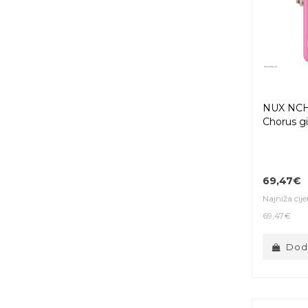
NUX NCH
Chorus gi
69,47€
Najniža cij
69,47€
Doda