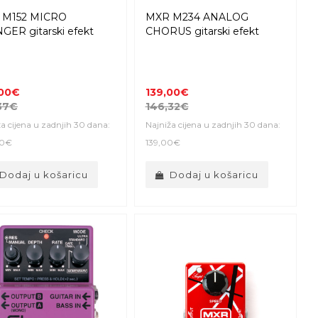
 M152 MICRO
MXR M234 ANALOG
GER gitarski efekt
CHORUS gitarski efekt
,00€
139,00€
37€
146,32€
a cijena u zadnjih 30 dana:
Najniža cijena u zadnjih 30 dana:
00€
139,00€
Dodaj u košaricu
Dodaj u košaricu