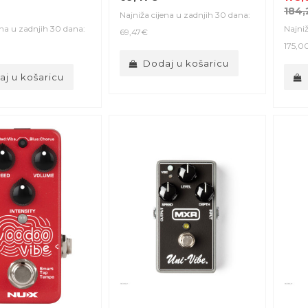
184,
Najniža cijena u zadnjih 30 dana:
ena u zadnjih 30 dana:
Najniž
69,47€
175,0
Dodaj u košaricu
j u košaricu