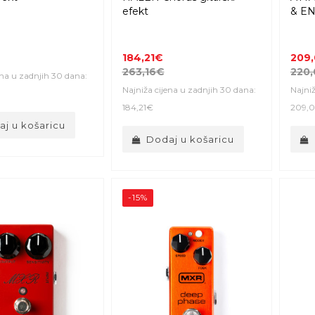
efekt
& EN
184,21€
209
263,16€
220
ena u zadnjih 30 dana:
Najniža cijena u zadnjih 30 dana:
Najniž
184,21€
209,
j u košaricu
Dodaj u košaricu
-15%