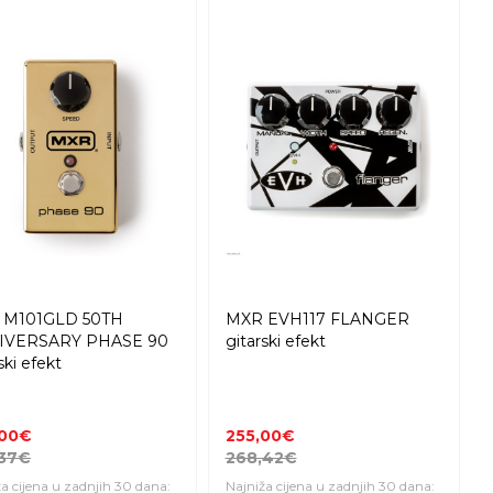
 M101GLD 50TH
MXR EVH117 FLANGER
IVERSARY PHASE 90
gitarski efekt
ski efekt
,00€
255,00€
,37€
268,42€
a cijena u zadnjih 30 dana:
Najniža cijena u zadnjih 30 dana: