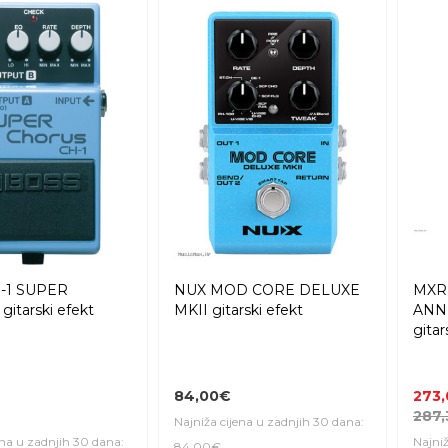
-1 SUPER
NUX MOD CORE DELUXE
MXR
itarski efekt
MKII gitarski efekt
ANN
gitar
84,00€
273
287
Najniža cijena u zadnjih 30 dana:
ena u zadnjih 30 dana:
Najniž
84,00€