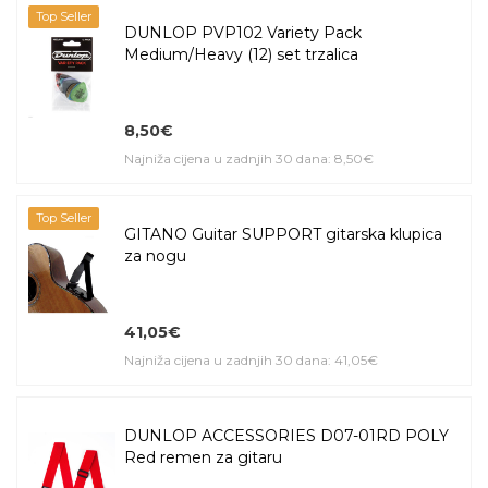
Top Seller
DUNLOP PVP102 Variety Pack
Medium/Heavy (12) set trzalica
8,50€
Najniža cijena u zadnjih 30 dana: 8,50€
Top Seller
GITANO Guitar SUPPORT gitarska klupica
za nogu
41,05€
Najniža cijena u zadnjih 30 dana: 41,05€
DUNLOP ACCESSORIES D07-01RD POLY
Red remen za gitaru