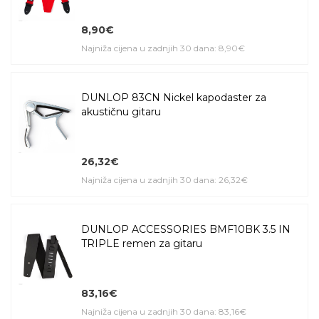
8,90€
Najniža cijena u zadnjih 30 dana: 8,90€
DUNLOP 83CN Nickel kapodaster za
akustičnu gitaru
26,32€
Najniža cijena u zadnjih 30 dana: 26,32€
DUNLOP ACCESSORIES BMF10BK 3.5 IN
TRIPLE remen za gitaru
83,16€
Najniža cijena u zadnjih 30 dana: 83,16€