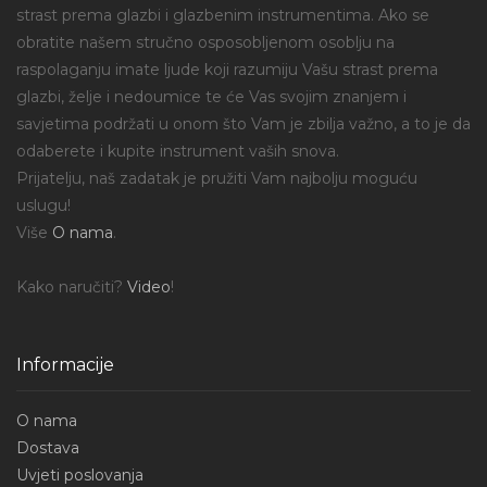
strast prema glazbi i glazbenim instrumentima. Ako se
obratite našem stručno osposobljenom osoblju na
raspolaganju imate ljude koji razumiju Vašu strast prema
glazbi, želje i nedoumice te će Vas svojim znanjem i
savjetima podržati u onom što Vam je zbilja važno, a to je da
odaberete i kupite instrument vaših snova.
Prijatelju, naš zadatak je pružiti Vam najbolju moguću
uslugu!
Više
O nama
.
Kako naručiti?
Video
!
Informacije
O nama
Dostava
Uvjeti poslovanja