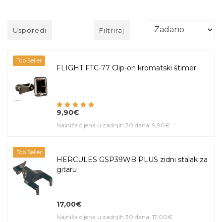
Usporedi
Filtriraj
Top Seller
FLIGHT FTC-77 Clip-on kromatski štimer
9,90€
Najniža cijena u zadnjih 30 dana: 9,90€
Top Seller
HERCULES GSP39WB PLUS zidni stalak za
gitaru
17,00€
Najniža cijena u zadnjih 30 dana: 17,00€