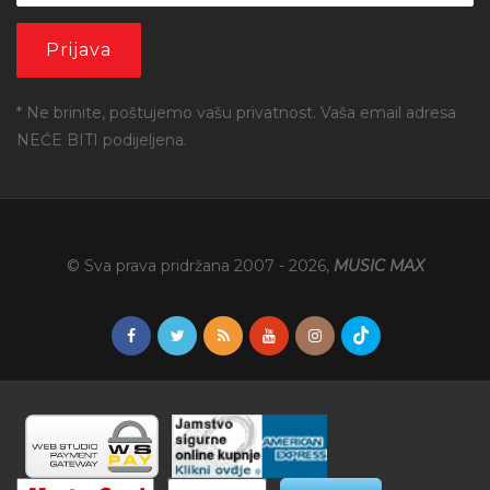
* Ne brinite, poštujemo vašu privatnost. Vaša email adresa
NEĆE BITI podijeljena.
© Sva prava pridržana 2007 -
2026
,
MUSIC MAX