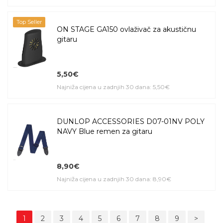
Top Seller
ON STAGE GA150 ovlaživač za akustičnu
gitaru
5,50€
Najniža cijena u zadnjih 30 dana: 5,50€
DUNLOP ACCESSORIES D07-01NV POLY
NAVY Blue remen za gitaru
8,90€
Najniža cijena u zadnjih 30 dana: 8,90€
1
2
3
4
5
6
7
8
9
>