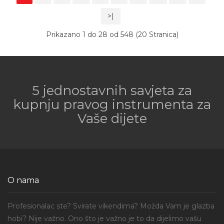
>|
Prikazano 1 do 28 od 548 (20 Stranica)
5 jednostavnih savjeta za
kupnju pravog instrumenta za
Vaše dijete
O nama
Profesionalac ste? Svirate vikendima? Možda Vam je glazba
hobi? Nije važno. Ono što je važno je to da dijelimo vašu