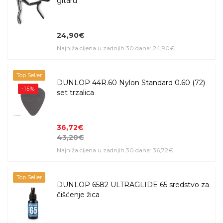
gitaru
24,90€
Najniža cijena u zadnjih 30 dana: 24,90€
Top Seller
DUNLOP 44R.60 Nylon Standard 0.60 (72)
-15%
set trzalica
36,72€
43,20€
Najniža cijena u zadnjih 30 dana: 36,72€
Top Seller
DUNLOP 6582 ULTRAGLIDE 65 sredstvo za
čišćenje žica