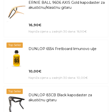
ERNIE BALL 9606 AXIS Gold kapodaster za
akustičnu/klasičnu gitaru
16,90€
Najniža cijena u zadnjih 30 dana: 16,90€
Top Seller
DUNLOP 6554 Fretboard limunovo ulje
10,00€
Najniža cijena u zadnjih 30 dana: 10,00€
Top Seller
DUNLOP 83CB Black kapodaster za
akustičnu gitaru