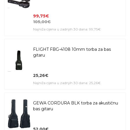
99,75€
105,00€
Najniža cijena u zadnjih 30 dana: 99,75€
FLIGHT FBG-4108 10mm torba za bas
gitaru
25,26€
Najniža cijena u zadnjih 30 dana: 25,26€
GEWA CORDURA BLK torba za akustičnu
bas gitaru
52,00€