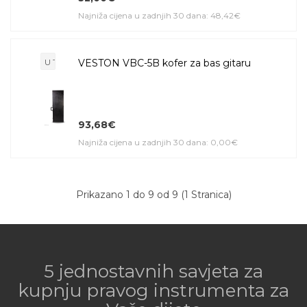
Najniža cijena u zadnjih 30 dana: 48,42€
U TRANZITU
VESTON VBC-5B kofer za bas gitaru
93,68€
Najniža cijena u zadnjih 30 dana: 0,00€
Prikazano 1 do 9 od 9 (1 Stranica)
5 jednostavnih savjeta za
kupnju pravog instrumenta za