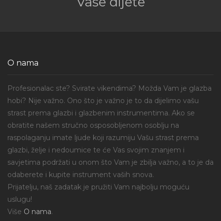
Vaše dijete
O nama
Profesionalac ste? Svirate vikendima? Možda Vam je glazba
hobi? Nije važno. Ono što je važno je to da dijelimo vašu
strast prema glazbi i glazbenim instrumentima. Ako se
obratite našem stručno osposobljenom osoblju na
raspolaganju imate ljude koji razumiju Vašu strast prema
glazbi, želje i nedoumice te će Vas svojim znanjem i
savjetima podržati u onom što Vam je zbilja važno, a to je da
odaberete i kupite instrument vaših snova.
Prijatelju, naš zadatak je pružiti Vam najbolju moguću
uslugu!
Više
O nama
.