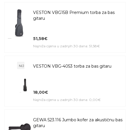
VESTON VBG15B Premium torba za bas
gitaru
51,58€
Najniža cijena u zadnjih 30 dana: 51,58€
NIJE NA STANJU
VESTON VBG-4053 torba za bas gitaru
18,00€
Najniža cijena u zadnjih 30 dana: 0,00€
GEWA 523.116 Jumbo kofer za akustičnu bas
gitaru