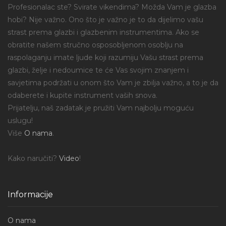
Profesionalac ste? Svirate vikendima? Možda Vam je glazba
hobi? Nije važno. Ono što je važno je to da dijelimo vašu
strast prema glazbi i glazbenim instrumentima. Ako se
obratite našem stručno osposobljenom osoblju na
raspolaganju imate ljude koji razumiju Vašu strast prema
glazbi, želje i nedoumice te će Vas svojim znanjem i
savjetima podržati u onom što Vam je zbilja važno, a to je da
odaberete i kupite instrument vaših snova.
Prijatelju, naš zadatak je pružiti Vam najbolju moguću
uslugu!
Više
O nama
.
Kako naručiti?
Video
!
Informacije
O nama