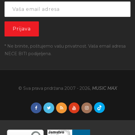
* Ne brinite, poštujemo vašu privatnost. Vaša email adresa
NEĆE BITI podijeljena.
© Sva prava pridržana 2007 -
2026
,
MUSIC MAX