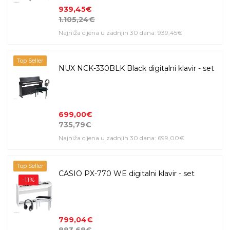
939,45€
1.105,24€
Najniža cijena u zadnjih 30 dana: 939,45€
Top Seller
NUX NCK-330BLK Black digitalni klavir - set
699,00€
735,79€
Najniža cijena u zadnjih 30 dana: 699,00€
Top Seller
CASIO PX-770 WE digitalni klavir - set
-11%
799,04€
893,68€