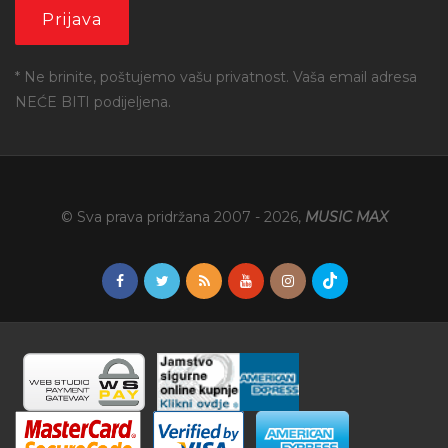
* Ne brinite, poštujemo vašu privatnost. Vaša email adresa
NEĆE BITI podijeljena.
© Sva prava pridržana 2007 -
2026
,
MUSIC MAX