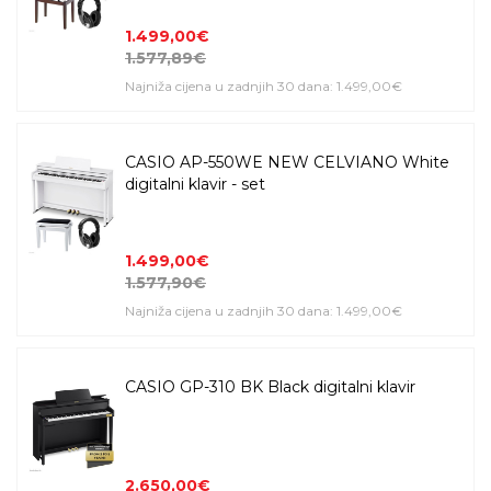
1.499,00€
1.577,89€
Najniža cijena u zadnjih 30 dana: 1.499,00€
CASIO AP-550WE NEW CELVIANO White
digitalni klavir - set
1.499,00€
1.577,90€
Najniža cijena u zadnjih 30 dana: 1.499,00€
CASIO GP-310 BK Black digitalni klavir
2.650,00€