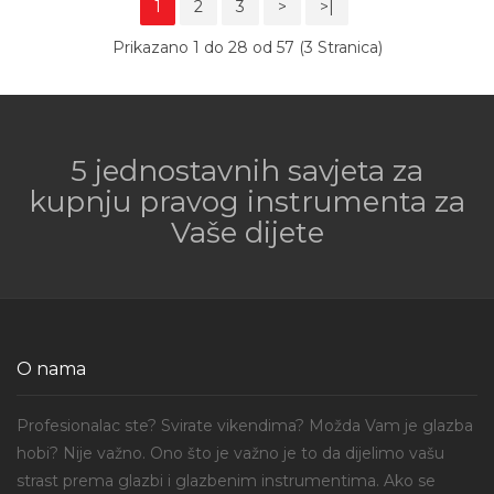
1
2
3
>
>|
Prikazano 1 do 28 od 57 (3 Stranica)
5 jednostavnih savjeta za
kupnju pravog instrumenta za
Vaše dijete
O nama
Profesionalac ste? Svirate vikendima? Možda Vam je glazba
hobi? Nije važno. Ono što je važno je to da dijelimo vašu
strast prema glazbi i glazbenim instrumentima. Ako se