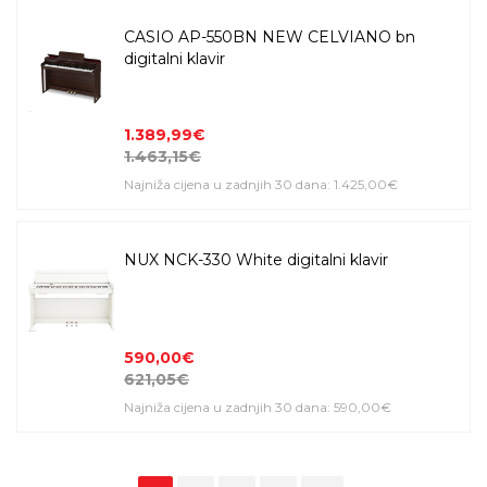
CASIO AP-550BN NEW CELVIANO bn
digitalni klavir
1.389,99€
1.463,15€
Najniža cijena u zadnjih 30 dana: 1.425,00€
NUX NCK-330 White digitalni klavir
590,00€
621,05€
Najniža cijena u zadnjih 30 dana: 590,00€