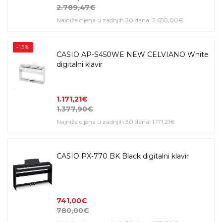
2.789,47€
Najniža cijena u zadnjih 30 dana: 2.650,00€
-15%
CASIO AP-S450WE NEW CELVIANO White
digitalni klavir
1.171,21€
1.377,90€
Najniža cijena u zadnjih 30 dana: 1.171,21€
CASIO PX-770 BK Black digitalni klavir
741,00€
780,00€