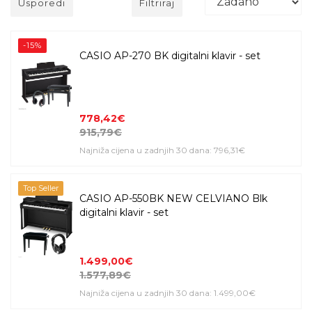
Usporedi
Filtriraj
-15%
CASIO AP-270 BK digitalni klavir - set
778,42€
915,79€
Najniža cijena u zadnjih 30 dana: 796,31€
Top Seller
CASIO AP-550BK NEW CELVIANO Blk
digitalni klavir - set
1.499,00€
1.577,89€
Najniža cijena u zadnjih 30 dana: 1.499,00€