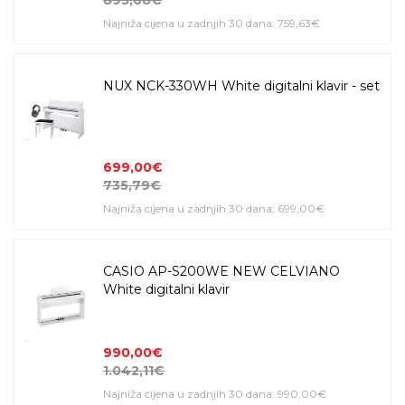
Najniža cijena u zadnjih 30 dana: 759,63€
NUX NCK-330WH White digitalni klavir - set
699,00€
735,79€
Najniža cijena u zadnjih 30 dana: 699,00€
CASIO AP-S200WE NEW CELVIANO
White digitalni klavir
990,00€
1.042,11€
Najniža cijena u zadnjih 30 dana: 990,00€