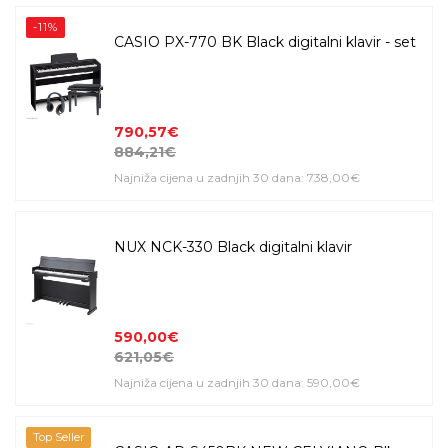
-11%
CASIO PX-770 BK Black digitalni klavir - set
790,57€
884,21€
Najniža cijena u zadnjih 30 dana: 738,00€
NUX NCK-330 Black digitalni klavir
590,00€
621,05€
Najniža cijena u zadnjih 30 dana: 590,00€
Top Seller