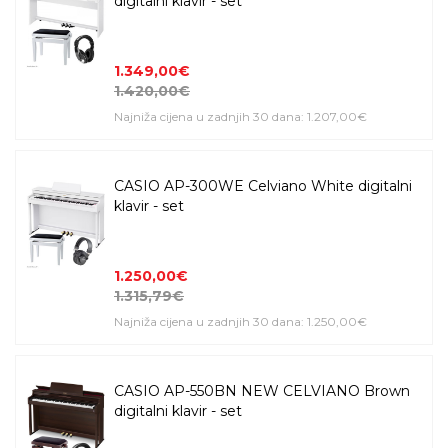
digitalni klavir - set
1.349,00€
1.420,00€
Najniža cijena u zadnjih 30 dana: 1.207,00€
CASIO AP-300WE Celviano White digitalni
klavir - set
1.250,00€
1.315,79€
Najniža cijena u zadnjih 30 dana: 1.250,00€
CASIO AP-550BN NEW CELVIANO Brown
digitalni klavir - set