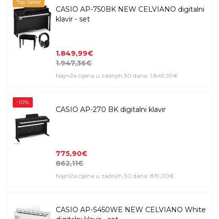
Top Seller
CASIO AP-750BK NEW CELVIANO digitalni
klavir - set
1.849,99€
1.947,36€
Najniža cijena u zadnjih 30 dana: 1.849,99€
-10%
CASIO AP-270 BK digitalni klavir
775,90€
862,11€
Najniža cijena u zadnjih 30 dana: 819,00€
CASIO AP-S450WE NEW CELVIANO White