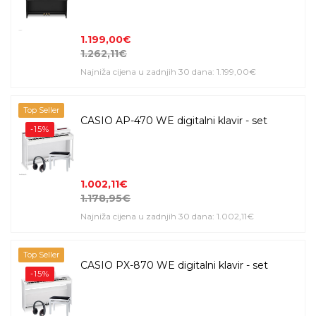
1.199,00€
1.262,11€
Najniža cijena u zadnjih 30 dana: 1.199,00€
Top Seller
CASIO AP-470 WE digitalni klavir - set
-15%
1.002,11€
1.178,95€
Najniža cijena u zadnjih 30 dana: 1.002,11€
Top Seller
CASIO PX-870 WE digitalni klavir - set
-15%