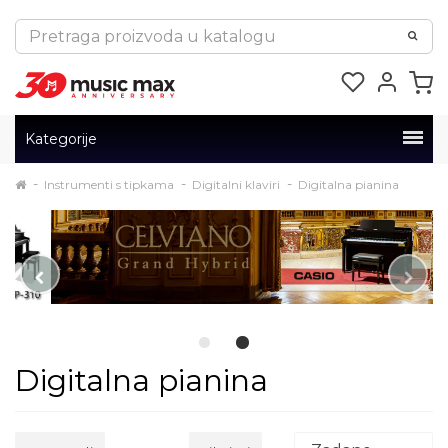
Kategorije
Instrumenti s tipkama
Digitalni klaviri
Digitalna pianina
Digitalna pianina