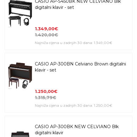
CASIO AP-S450BK NEW CELVIANO Blk
digitalni klavir - set
1.349,00€
1.420,00€
Najniža cijena u zadnjih 30 dana: 1.349,00€
CASIO AP-300BN Celviano Brown digitalni
klavir - set
1.250,00€
1.315,79€
Najniža cijena u zadnjih 30 dana: 1.250,00€
CASIO AP-300BK NEW CELVIANO Blk
digitalni klavir