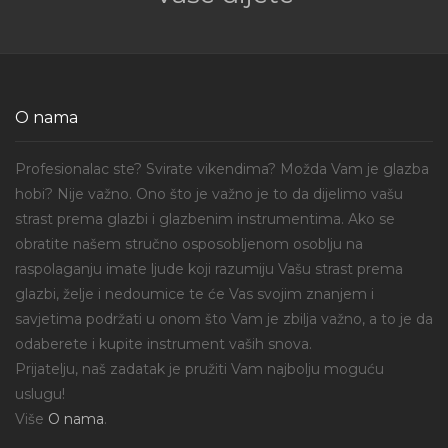
O nama
Profesionalac ste? Svirate vikendima? Možda Vam je glazba
hobi? Nije važno. Ono što je važno je to da dijelimo vašu
strast prema glazbi i glazbenim instrumentima. Ako se
obratite našem stručno osposobljenom osoblju na
raspolaganju imate ljude koji razumiju Vašu strast prema
glazbi, želje i nedoumice te će Vas svojim znanjem i
savjetima podržati u onom što Vam je zbilja važno, a to je da
odaberete i kupite instrument vaših snova.
Prijatelju, naš zadatak je pružiti Vam najbolju moguću
uslugu!
Više
O nama
.