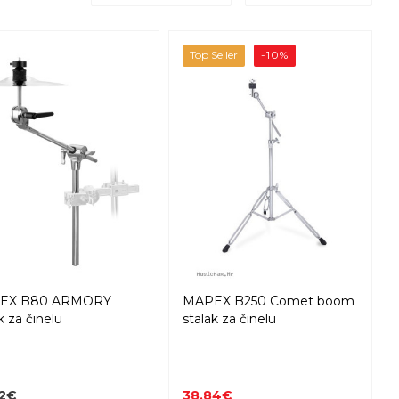
Top Seller
-10%
EX B80 ARMORY
MAPEX B250 Comet boom
k za činelu
stalak za činelu
32€
38,84€