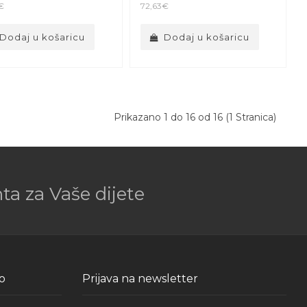
€
72,63€
Dodaj u košaricu
Dodaj u košaricu
Prikazano 1 do 16 od 16 (1 Stranica)
a za Vaše dijete
o
Prijava na newsletter