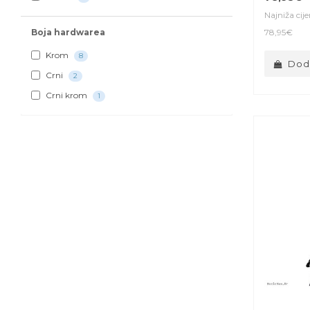
Najniža cij
Boja hardwarea
78,95€
Krom
8
Doda
Crni
2
Crni krom
1