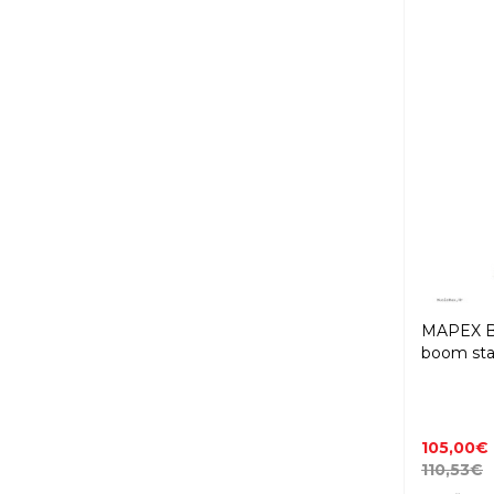
MAPEX B
boom stal
105,00€
110,53€