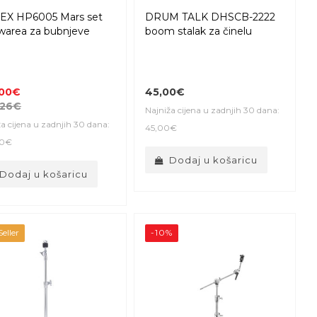
X HP6005 Mars set
DRUM TALK DHSCB-2222
warea za bubnjeve
boom stalak za činelu
,00€
45,00€
,26€
Najniža cijena u zadnjih 30 dana:
a cijena u zadnjih 30 dana:
45,00€
00€
Dodaj u košaricu
Dodaj u košaricu
eller
-10%