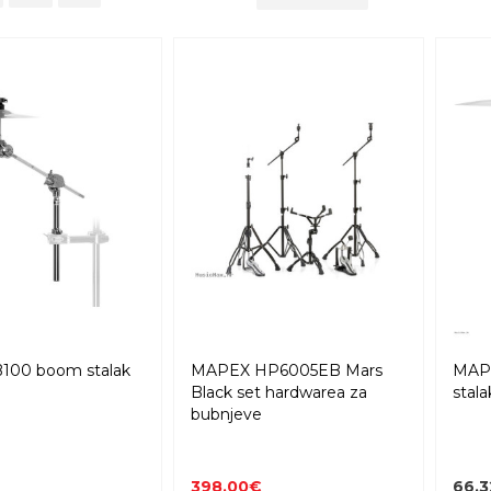
100 boom stalak
MAPEX HP6005EB Mars
MAP
Black set hardwarea za
stala
bubnjeve
398,00€
66,