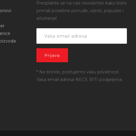
Pretplatite se na naš newsletter kako biste
onovi
primali posebne ponude, vijesti, popuste i
ažuriranja!
er
anice
roizvoda
* Ne brinite, poštujemo vašu privatnost.
Vaša email adresa NEĆE BITI podijeljena.