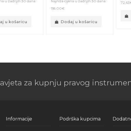
ena u zadnjih 30 dana:
Najniža cijena u zadnjih 30 dana:
72,63
118,00€
j u košaricu
Dodaj u košaricu
savjeta za kupnju pravog instrument
Informacije
Podrška kupcima
Dodatn