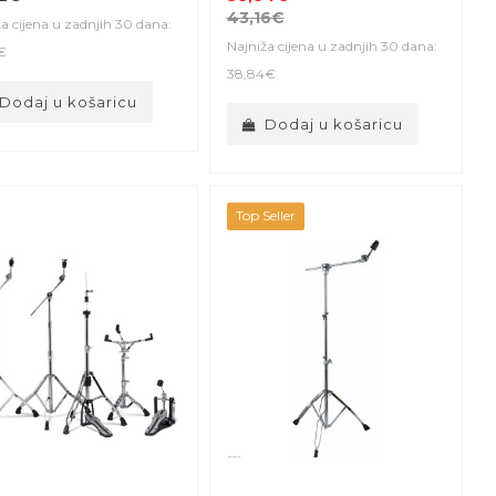
43,16€
a cijena u zadnjih 30 dana:
Najniža cijena u zadnjih 30 dana:
€
38,84€
Dodaj u košaricu
Dodaj u košaricu
Top Seller