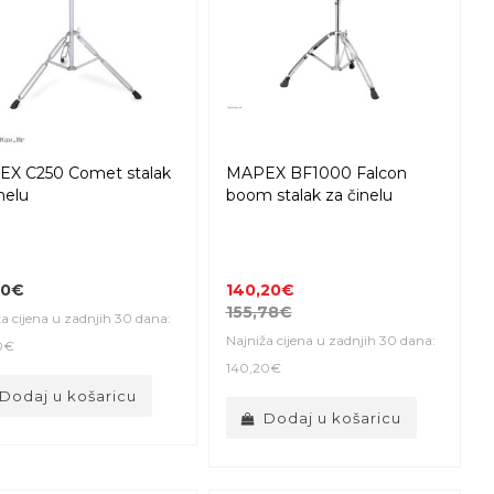
X C250 Comet stalak
MAPEX BF1000 Falcon
nelu
boom stalak za činelu
00€
140,20€
155,78€
a cijena u zadnjih 30 dana:
Najniža cijena u zadnjih 30 dana:
0€
140,20€
Dodaj u košaricu
Dodaj u košaricu