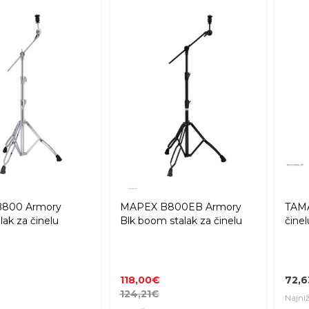
800 Armory
MAPEX B800EB Armory
TAMA
ak za činelu
Blk boom stalak za činelu
činel
118,00€
72,
124,21€
Najniž