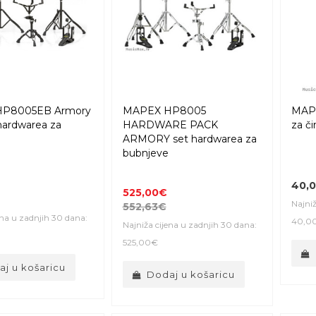
P8005EB Armory
MAPEX HP8005
MAPE
hardwarea za
HARDWARE PACK
za či
ARMORY set hardwarea za
bubnjeve
40,
525,00€
Najniž
552,63€
ena u zadnjih 30 dana:
40,0
Najniža cijena u zadnjih 30 dana:
525,00€
j u košaricu
Dodaj u košaricu