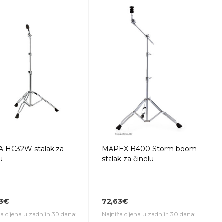
 HC32W stalak za
MAPEX B400 Storm boom
u
stalak za činelu
63€
72,63€
a cijena u zadnjih 30 dana:
Najniža cijena u zadnjih 30 dana: