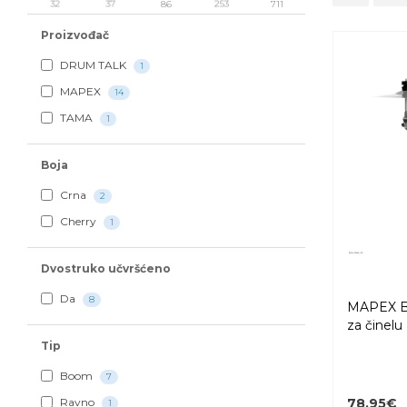
32
37
86
253
711
Proizvođač
DRUM TALK
1
MAPEX
14
TAMA
1
Boja
Crna
2
Cherry
1
Dvostruko učvršćeno
Da
8
MAPEX B
za činelu
Tip
Boom
7
Ravno
78,95€
1