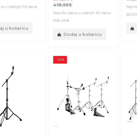
418,95€
ena u zadnjih 30 dana:
Najniž
Najniža cijena u zadnjih 30 dana:
66,32
398,00€
j u košaricu
Dodaj u košaricu
-12%