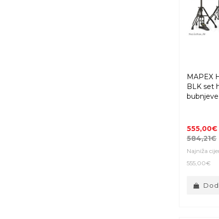
MAPEX H
BLK set 
bubnjeve
555,00€
584,21€
Najniža cij
555,00€
Doda