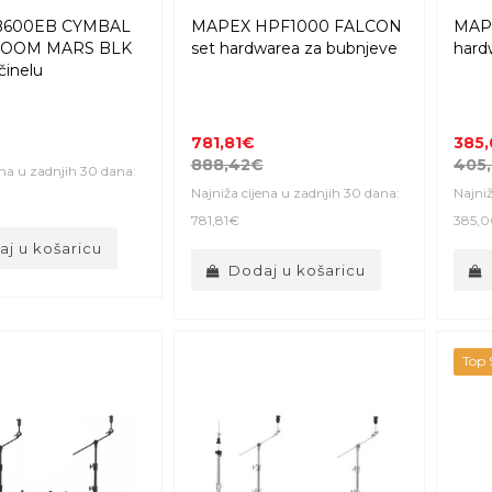
B600EB CYMBAL
MAPEX HPF1000 FALCON
MAPE
BOOM MARS BLK
set hardwarea za bubnjeve
hard
činelu
781,81€
385
888,42€
405
ena u zadnjih 30 dana:
Najniža cijena u zadnjih 30 dana:
Najniž
781,81€
385,
j u košaricu
Dodaj u košaricu
Top S