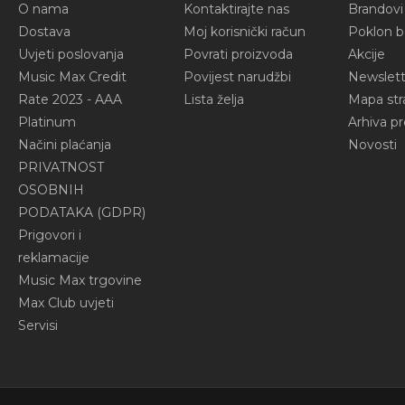
O nama
Kontaktirajte nas
Brandovi
Dostava
Moj korisnički račun
Poklon b
Uvjeti poslovanja
Povrati proizvoda
Akcije
Music Max Credit
Povijest narudžbi
Newslett
Rate 2023 - AAA
Lista želja
Mapa str
Platinum
Arhiva p
Načini plaćanja
Novosti
PRIVATNOST
OSOBNIH
PODATAKA (GDPR)
Prigovori i
reklamacije
Music Max trgovine
Max Club uvjeti
Servisi