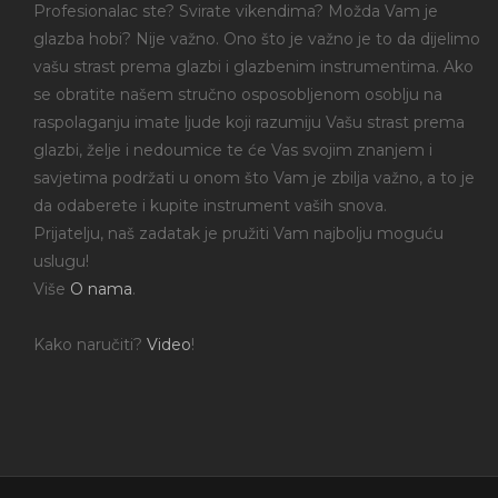
Profesionalac ste? Svirate vikendima? Možda Vam je
glazba hobi? Nije važno. Ono što je važno je to da dijelimo
vašu strast prema glazbi i glazbenim instrumentima. Ako
se obratite našem stručno osposobljenom osoblju na
raspolaganju imate ljude koji razumiju Vašu strast prema
glazbi, želje i nedoumice te će Vas svojim znanjem i
savjetima podržati u onom što Vam je zbilja važno, a to je
da odaberete i kupite instrument vaših snova.
Prijatelju, naš zadatak je pružiti Vam najbolju moguću
uslugu!
Više
O nama
.
Kako naručiti?
Video
!