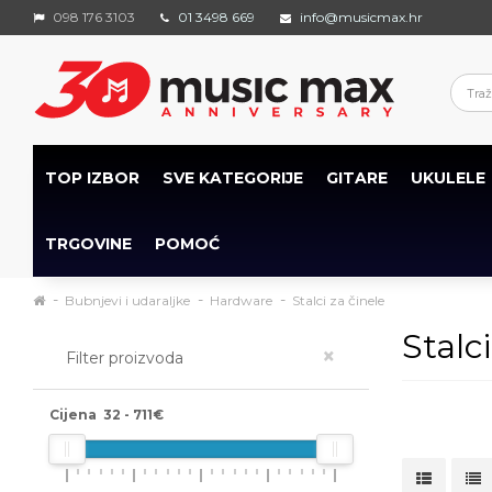
098 176 3103
01 3498 669
info@musicmax.hr
TOP IZBOR
SVE KATEGORIJE
GITARE
UKULELE
TRGOVINE
POMOĆ
Bubnjevi i udaraljke
Hardware
Stalci za činele
Stalci
×
Filter proizvoda
Cijena
32
-
711
€