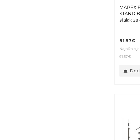
MAPEX 
STAND 
stalak za 
91,57€
Najniža cij
91,57€
Doda