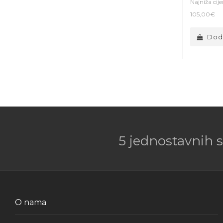
Najniža cij
105,00€
Doda
5 jednostavnih 
O nama