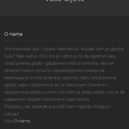
O nama
Profesionalac ste? Svirate vikendima? Možda Vam je glazba
hobi? Nije važno. Ono što je važno je to da dijelimo vašu
strast prema glazbi i glazbenim instrumentima. Ako se
obratite našem stručno osposobljenom osoblju na
raspolaganju imate ljude koji razumiju Vašu strast prema
glazbi, želje i nedoumice te će Vas svojim znanjem i
savjetima podržati u onom što Vam je zbilja važno, a to je da
odaberete i kupite instrument vaših snova.
Prijatelju, naš zadatak je pružiti Vam najbolju moguću
uslugu!
Više
O nama
.