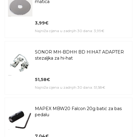
matica
3,99€
Najniža cijena u zadnjih 30 dana: 3,99€
SONOR MH-BDHH BD HIHAT ADAPTER
stezaljka za hi-hat
51,58€
Najniža cijena u zadnjih 30 dana: 51,58€
MAPEX MBW20 Falcon 20g batić za bas
pedalu
7,04€