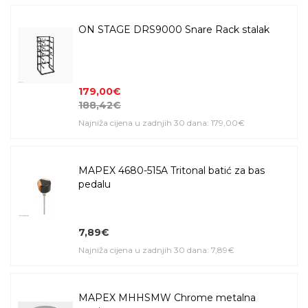
ON STAGE DRS9000 Snare Rack stalak
179,00€
188,42€
Najniža cijena u zadnjih 30 dana: 179,00€
MAPEX 4680-515A Tritonal batić za bas
pedalu
7,89€
Najniža cijena u zadnjih 30 dana: 7,89€
MAPEX MHHSMW Chrome metalna