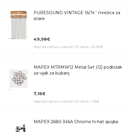
PURESOUND VINTAGE 16/14˝ mrežica za
snare
49,98€
Najniža cijena u zadnjih 30 dana: 49,98€
MAPEX MTRMW12 Metal Set (12) podložak
za vijak za bubanj
7,16€
Najniža cijena u zadnjih 30 dana: 7,16€
MAPEX 2680-346A Chrome hi-hat spojka