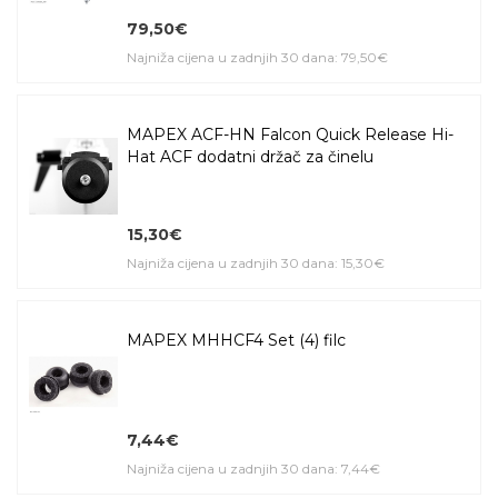
79,50€
Najniža cijena u zadnjih 30 dana: 79,50€
MAPEX ACF-HN Falcon Quick Release Hi-
Hat ACF dodatni držač za činelu
15,30€
Najniža cijena u zadnjih 30 dana: 15,30€
MAPEX MHHCF4 Set (4) filc
7,44€
Najniža cijena u zadnjih 30 dana: 7,44€