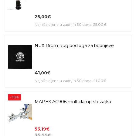
25,00€
Najniža cijena u zadnjih 30 dana: 25,00€
NUX Drum Rug podloga za bubnjeve
41,00€
Najniža cijena u zadnjih 30 dana: 41,00€
-30%
MAPEX AC906 multiclamp stezaljka
53,19€
75,99€