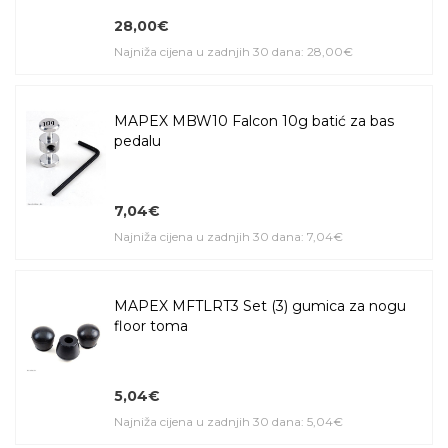
28,00€
Najniža cijena u zadnjih 30 dana: 28,00€
MAPEX MBW10 Falcon 10g batić za bas
pedalu
7,04€
Najniža cijena u zadnjih 30 dana: 7,04€
MAPEX MFTLRT3 Set (3) gumica za nogu
floor toma
5,04€
Najniža cijena u zadnjih 30 dana: 5,04€