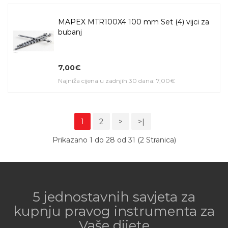
MAPEX MTR100X4 100 mm Set (4) vijci za
bubanj
7,00€
Najniža cijena u zadnjih 30 dana: 7,00€
1
2
>
>|
Prikazano 1 do 28 od 31 (2 Stranica)
5 jednostavnih savjeta za
kupnju pravog instrumenta za
Vaše dijete