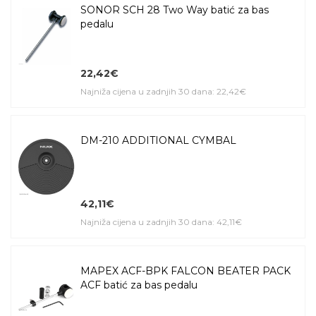
SONOR SCH 28 Two Way batić za bas
pedalu
22,42€
Najniža cijena u zadnjih 30 dana: 22,42€
DM-210 ADDITIONAL CYMBAL
42,11€
Najniža cijena u zadnjih 30 dana: 42,11€
MAPEX ACF-BPK FALCON BEATER PACK
ACF batić za bas pedalu