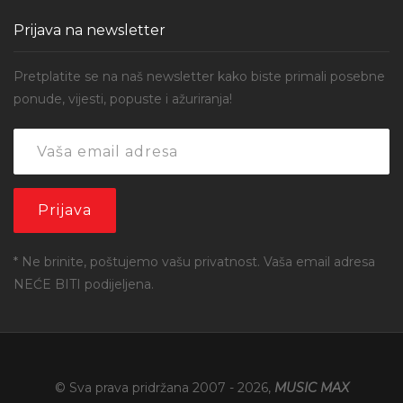
Prijava na newsletter
Pretplatite se na naš newsletter kako biste primali posebne
ponude, vijesti, popuste i ažuriranja!
* Ne brinite, poštujemo vašu privatnost. Vaša email adresa
NEĆE BITI podijeljena.
© Sva prava pridržana 2007 -
2026
,
MUSIC MAX