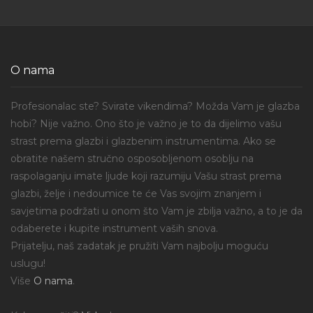
O nama
Profesionalac ste? Svirate vikendima? Možda Vam je glazba
hobi? Nije važno. Ono što je važno je to da dijelimo vašu
strast prema glazbi i glazbenim instrumentima. Ako se
obratite našem stručno osposobljenom osoblju na
raspolaganju imate ljude koji razumiju Vašu strast prema
glazbi, želje i nedoumice te će Vas svojim znanjem i
savjetima podržati u onom što Vam je zbilja važno, a to je da
odaberete i kupite instrument vaših snova.
Prijatelju, naš zadatak je pružiti Vam najbolju moguću
uslugu!
Više
O nama
.