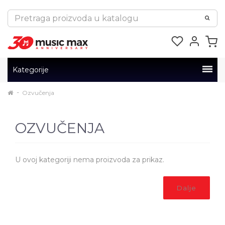
Kategorije
Ozvučenja
OZVUČENJA
U ovoj kategoriji nema proizvoda za prikaz.
Dalje