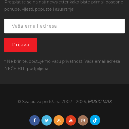
Pretplatite se na naš newsletter kako biste primali posebne
ponude, vijesti, popuste i ažuriranja!
* Ne brinite, poštujemo vašu privatnost. Vaša email adresa
NEĆE BITI podijeljena.
© Sva prava pridržana 2007 -
2026
,
MUSIC MAX