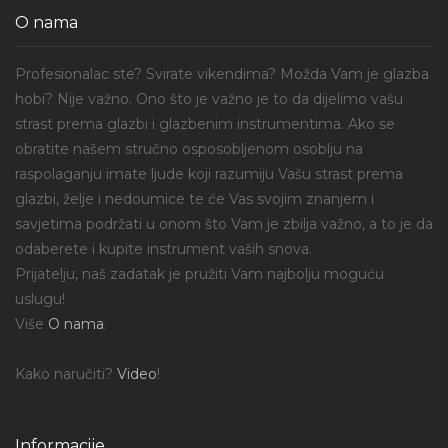
O nama
Profesionalac ste? Svirate vikendima? Možda Vam je glazba
hobi? Nije važno. Ono što je važno je to da dijelimo vašu
strast prema glazbi i glazbenim instrumentima. Ako se
obratite našem stručno osposobljenom osoblju na
raspolaganju imate ljude koji razumiju Vašu strast prema
glazbi, želje i nedoumice te će Vas svojim znanjem i
savjetima podržati u onom što Vam je zbilja važno, a to je da
odaberete i kupite instrument vaših snova.
Prijatelju, naš zadatak je pružiti Vam najbolju moguću
uslugu!
Više
O nama
.
Kako naručiti?
Video
!
Informacije