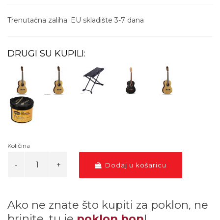
Trenutačna zaliha: EU skladište 3-7 dana
DRUGI SU KUPILI:
Količina
Dodaj u košaricu
Ako ne znate što kupiti za poklon, ne
brinite, tu je
poklon bon
!