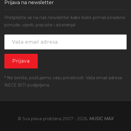
Prijava na newsletter
Pretplatite se na naš newsletter kako biste primali posebne
ponude, vijesti, popuste i ažuriranja!
* Ne brinite, poštujemo vašu privatnost. Vaša email adresa
NEĆE BITI podijeljena.
© Sva prava pridržana 2007 -
2026
,
MUSIC MAX