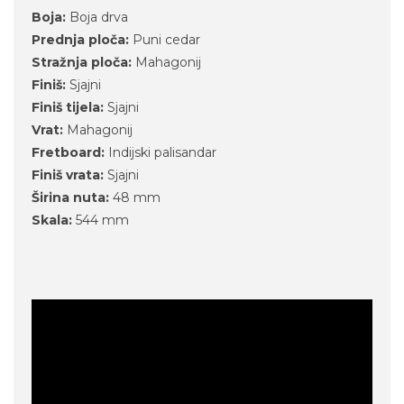
Boja:
Boja drva
Prednja ploča:
Puni cedar
Stražnja ploča:
Mahagonij
Finiš:
Sjajni
Finiš tijela:
Sjajni
Vrat:
Mahagonij
Fretboard:
Indijski palisandar
Finiš vrata:
Sjajni
Širina nuta:
48 mm
Skala:
544 mm