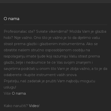
O nama
Profesionalac ste? Svirate vikendima? Možda Vam je glazba
hobi? Nije važno. Ono što je važno je to da dijelimo vašu
strast prema glazbi i glazbenim instrumentima. Ako se
obratite našem stručno osposobljenom osoblju na
raspolaganju imate ljude koji razumiju Vašu strast prema
glazbi, želje i nedoumice te će Vas svojim znanjem i
savjetima podržati u onom što Vam je zbilja važno, a to je da
odaberete i kupite instrument vaših snova.
Prijatelju, naš zadatak je pružiti Vam najbolju moguću
uslugu!
Više
O nama
.
Kako naručiti?
Video
!