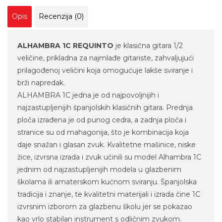
Opis
Recenzija (0)
ALHAMBRA 1C REQUINTO
je klasična gitara 1/2
veličine, prikladna za najmlađe gitariste, zahvaljujući
prilagođenoj veličini koja omogućuje lakše sviranje i
brži napredak.
ALHAMBRA 1C jedna je od najpovoljnijih i
najzastupljenijih španjolskih klasičnih gitara. Prednja
ploča izrađena je od punog cedra, a zadnja ploča i
stranice su od mahagonija, što je kombinacija koja
daje snažan i glasan zvuk. Kvalitetne mašinice, niske
žice, izvrsna izrada i zvuk učinili su model Alhambra 1C
jednim od najzastupljenijih modela u glazbenim
školama ili amaterskom kućnom sviranju. Španjolska
tradicija i znanje, te kvalitetni materijali i izrada čine 1C
izvrsnim izborom za glazbenu školu jer se pokazao
kao vrlo stabilan instrument s odličnim zvukom.