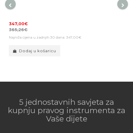
347,00€
365,26€
Najniža cijena u zadnjih 30 dana: 347,00€
Dodaj u košaricu
5 jednostavnih savjeta za
kupnju pravog instrumenta za
Vaše dijete