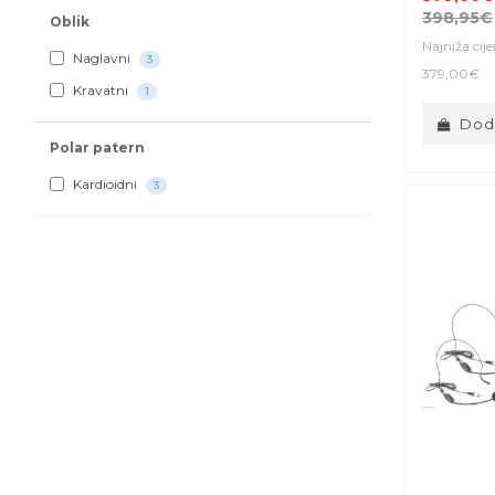
398,95€
Oblik
Najniža cij
Naglavni
3
379,00€
Kravatni
1
Doda
Polar patern
Kardioidni
3