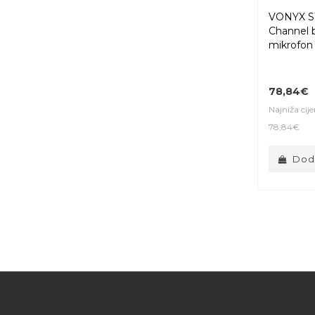
VONYX S
Channel b
mikrofon
78,84€
Najniža cij
78,84€
Doda