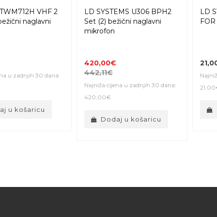
TWM712H VHF 2
LD SYSTEMS U306 BPH2
LD 
ežični naglavni
Set (2) bežični naglavni
FOR
mikrofon
420,00€
21,0
442,11€
ena u zadnjih 30 dana:
Najniž
Najniža cijena u zadnjih 30 dana:
21,00
420,00€
j u košaricu
Dodaj u košaricu