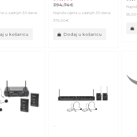
394,74€
Najniž
ena u zadnjih 30 dana:
Najniža cijena u zadnjih 30 dana:
55,0
375,00€
j u košaricu
Dodaj u košaricu