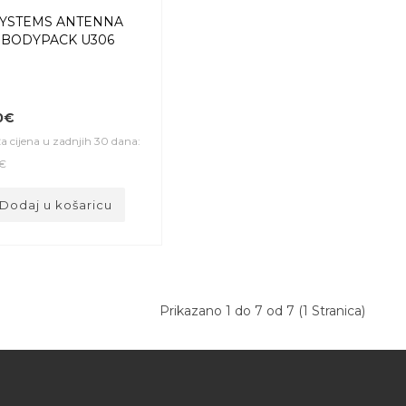
SYSTEMS ANTENNA
 BODYPACK U306
0€
a cijena u zadnjih 30 dana:
€
Dodaj u košaricu
Prikazano 1 do 7 od 7 (1 Stranica)