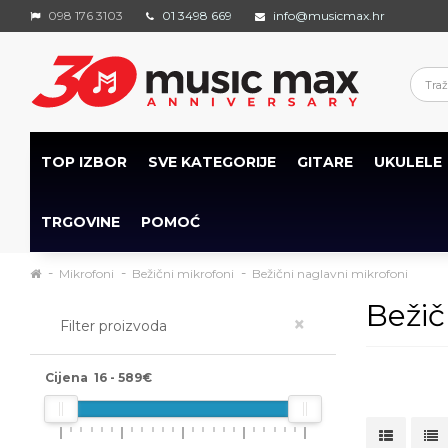
098 176 3103
01 3498 669
info@musicmax.hr
TOP IZBOR
SVE KATEGORIJE
GITARE
UKULELE
TRGOVINE
POMOĆ
Mikrofoni
Bežični mikrofoni
Bežični naglavni mikrofoni
Bežič
×
Filter proizvoda
Cijena
16
-
589
€