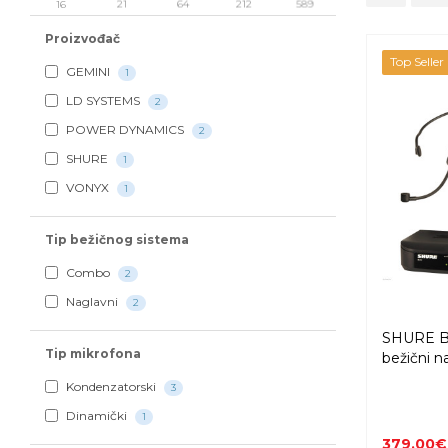
16
21
64
212
589
Proizvođač
Top Seller
GEMINI
1
LD SYSTEMS
2
POWER DYNAMICS
2
SHURE
1
VONYX
1
Tip bežičnog sistema
Combo
2
Naglavni
2
SHURE B
Tip mikrofona
bežični n
Kondenzatorski
3
Dinamički
1
379,00€