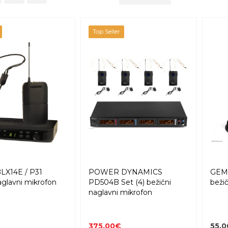
Top Seller
LX14E / P31
POWER DYNAMICS
GEM
aglavni mikrofon
PD504B Set (4) bežični
beži
naglavni mikrofon
375,00€
55,