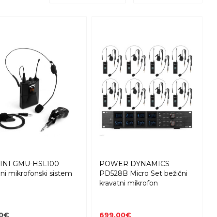
INI GMU-HSL100
POWER DYNAMICS
čni mikrofonski sistem
PD528B Micro Set bežični
kravatni mikrofon
00€
699,00€