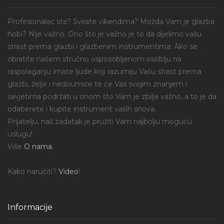
Profesionalac ste? Svirate vikendima? Možda Vam je glazba
hobi? Nije važno. Ono što je važno je to da dijelimo vašu
strast prema glazbi i glazbenim instrumentima. Ako se
obratite našem stručno osposobljenom osoblju na
raspolaganju imate ljude koji razumiju Vašu strast prema
glazbi, želje i nedoumice te će Vas svojim znanjem i
savjetima podržati u onom što Vam je zbilja važno, a to je da
odaberete i kupite instrument vaših snova.
Prijatelju, naš zadatak je pružiti Vam najbolju moguću
uslugu!
Više
O nama
.
Kako naručiti?
Video
!
Informacije