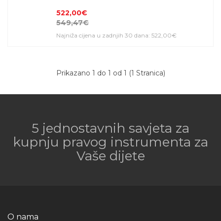
522,00€
549,47€
Najniža cijena u zadnjih 30 dana: 522,00€
Prikazano 1 do 1 od 1 (1 Stranica)
5 jednostavnih savjeta za
kupnju pravog instrumenta za
Vaše dijete
O nama