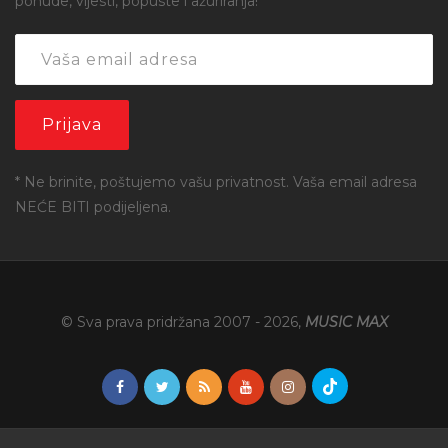
ponude, vijesti, popuste i ažuriranja!
* Ne brinite, poštujemo vašu privatnost. Vaša email adresa
NEĆE BITI podijeljena.
© Sva prava pridržana 2007 -
2026
,
MUSIC MAX