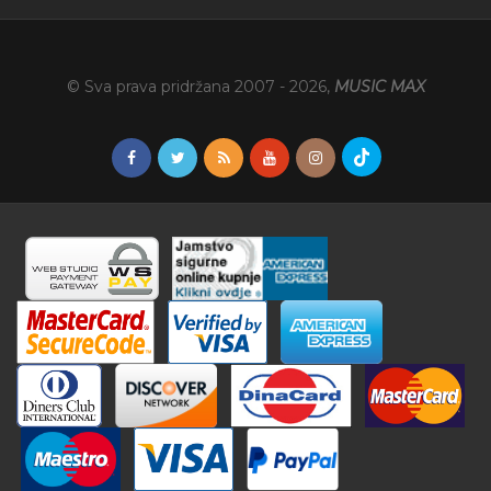
© Sva prava pridržana 2007 -
2026
,
MUSIC MAX