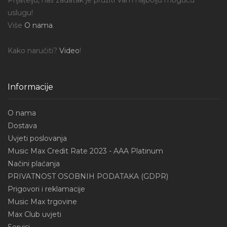
Prijatelju, naš zadatak je pružiti Vam najbolju moguću
uslugu!
Više
O nama
.
Kako naručiti?
Video
!
Informacije
O nama
Dostava
Uvjeti poslovanja
Music Max Credit Rate 2023 - AAA Platinum
Načini plaćanja
PRIVATNOST OSOBNIH PODATAKA (GDPR)
Prigovori i reklamacije
Music Max trgovine
Max Club uvjeti