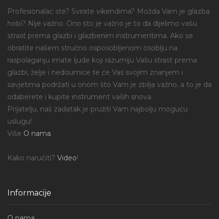
Profesionalac ste? Svirate vikendima? Možda Vam je glazba
hobi? Nije važno. Ono što je važno je to da dijelimo vašu
strast prema glazbi i glazbenim instrumentima. Ako se
obratite našem stručno osposobljenom osoblju na
raspolaganju imate ljude koji razumiju Vašu strast prema
glazbi, želje i nedoumice te će Vas svojim znanjem i
savjetima podržati u onom što Vam je zbilja važno, a to je da
odaberete i kupite instrument vaših snova.
Prijatelju, naš zadatak je pružiti Vam najbolju moguću
uslugu!
Više
O nama
.
Kako naručiti?
Video
!
Informacije
O nama