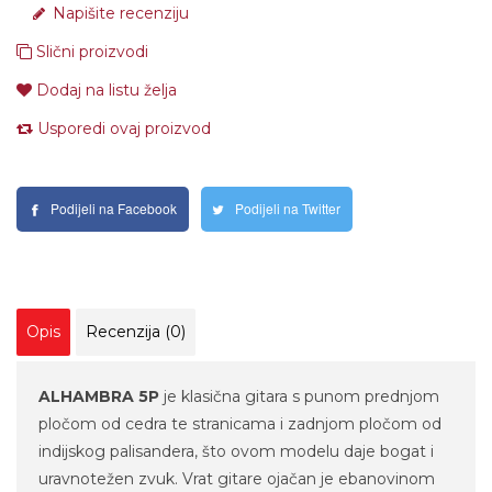
Napišite recenziju
Slični proizvodi
Dodaj na listu želja
Usporedi ovaj proizvod
Podijeli na Facebook
Podijeli na Twitter
Opis
Recenzija (0)
ALHAMBRA 5P
je klasična gitara s punom prednjom
pločom od cedra te stranicama i zadnjom pločom od
indijskog palisandera, što ovom modelu daje bogat i
uravnotežen zvuk. Vrat gitare ojačan je ebanovinom