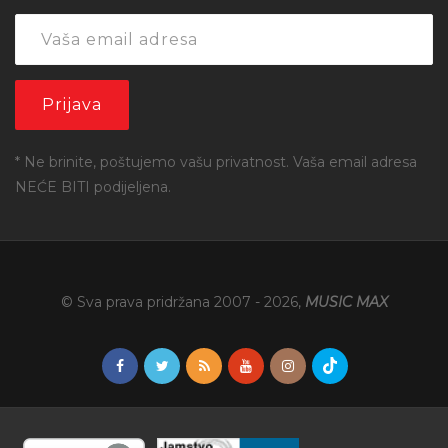
* Ne brinite, poštujemo vašu privatnost. Vaša email adresa
NEĆE BITI podijeljena.
© Sva prava pridržana 2007 -
2026
,
MUSIC MAX