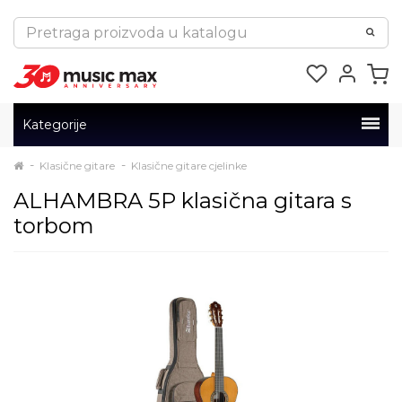
Kategorije
Klasične gitare
Klasične gitare cjelinke
ALHAMBRA 5P klasična gitara s
torbom