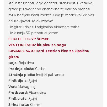
što instrumentu daje dodatnu stabilnost. Hvataljka
gitare je također od ebanovine te odlično prenosi
zvuk na tijelo instrumenta. Ovo je model koji će Vas
oduševljavati uvijek iznova!
Uz gitaru dolazi i originalna Alhambra torba.
Uz kupnju 5P preporučujemo:
FLIGHT FTC-77 štimer
VESTON FS002 klupicu za nogu
SAVAREZ 540J Hard Tension žice za klasičnu
gitaru
Boja:
Boja drva
Prednja ploča:
Cedar
Stražnja ploča:
Indijski palisandar
Finiš tijela:
Sjajni
Vrat:
Mahagonij
Fretboard:
Ebanovina
Finiš vrata:
Sjajni
Širina nuta:
52 mm