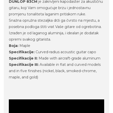
DUNLOP 83CM
je zakrivljeni kapodaster za akustičnu
gitaru, koji Vam omogućuje brzu i jednostavnu
promjenu tonaliteta laganim pritiskom ruke.
Snažna opružna stezaljka drži ga čvrsto na mjestu, a
posebna podloga štiti vrat Vaše gitare od ogrebotina.
Izrađen je od laganog aluminija, i idealan je dodatak
opremi svakog gitarista.
Boja:
Maple
Specifikacije:
Curved-radius acoustic guitar capo
Specifikacije II:
Made with aircraft-grade aluminum
Specifikacije III:
Available in flat and curved models
and in five finishes (nickel, black, smoked-chrome,
maple, and gold)