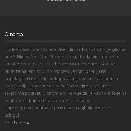
O nama
Profesionalac ste? Svirate vikendima? Možda Vam je glazba
hobi? Nije važno. Ono što je važno je to da dijelimo vašu
strast prema glazbi i glazbenim instrumentima. Ako se
obratite našem stručno osposobljenom osoblju na
raspolaganju imate ljude koji razumiju Vašu strast prema
glazbi, želje i nedoumice te će Vas svojim znanjem i
savjetima podržati u onom što Vam je zbilja važno, a to je da
odaberete i kupite instrument vaših snova.
Prijatelju, naš zadatak je pružiti Vam najbolju moguću
uslugu!
Više
O nama
.