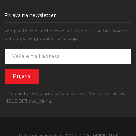
Prijava na newsletter
Pretplatite se na naš newsletter kako biste primali posebne
ponude, vijesti, popuste i ažuriranja!
* Ne brinite, poštujemo vašu privatnost. Vaša email adresa
NEĆE BITI podijeljena.
© Sva prava pridržana 2007 -
2026
,
MUSIC MAX