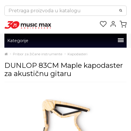
Kategorije
Pribor za žičane instrumente
Kapodasteri
DUNLOP 83CM Maple kapodaster
za akustičnu gitaru