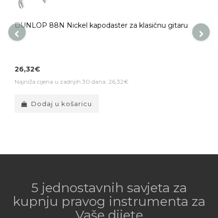
DUNLOP 88N Nickel kapodaster za klasičnu gitaru
26,32€
Najniža cijena u zadnjih 30 dana: 26,32€
Dodaj u košaricu
5 jednostavnih savjeta za
kupnju pravog instrumenta za
Vaše dijete