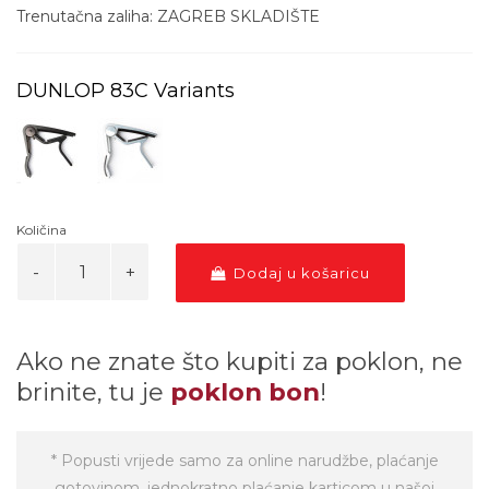
Trenutačna zaliha: ZAGREB SKLADIŠTE
DUNLOP 83C Variants
Količina
Dodaj u košaricu
Ako ne znate što kupiti za poklon, ne
brinite, tu je
poklon bon
!
* Popusti vrijede samo za online narudžbe, plaćanje
gotovinom, jednokratno plaćanje karticom u našoj