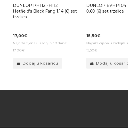
DUNLOP PH112PH112
DUNLOP EVHPT04 
Hetfield's Black Fang 1.14 (6) set
0.60 (6) set trzalica
trzalica
17,00€
15,50€
Najniža cijena u zadnjih 30 dana:
Najniža cijena u zadnjih 
17,00€
15,50€
Dodaj u košaricu
Dodaj u košari
5 jednostavnih 