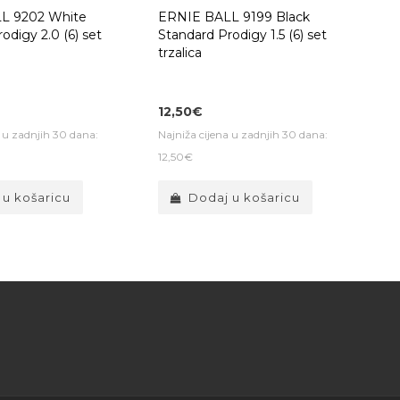
L 9202 White
ERNIE BALL 9199 Black
odigy 2.0 (6) set
Standard Prodigy 1.5 (6) set
trzalica
12,50€
a u zadnjih 30 dana:
Najniža cijena u zadnjih 30 dana:
12,50€
 u košaricu
Dodaj u košaricu
a za Vaše dijete