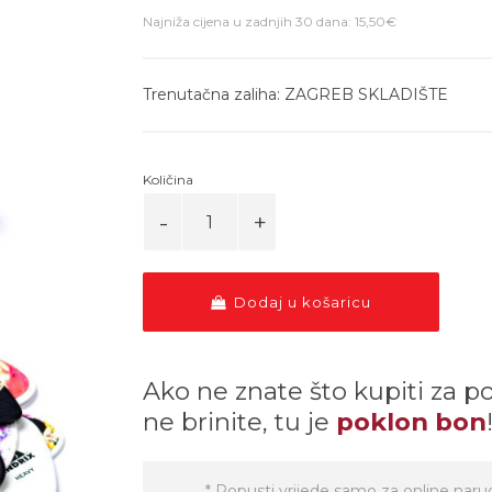
Najniža cijena u zadnjih 30 dana: 15,50€
Trenutačna zaliha: ZAGREB SKLADIŠTE
Količina
Dodaj u košaricu
Ako ne znate što kupiti za p
ne brinite, tu je
poklon bon
* Popusti vrijede samo za online naru