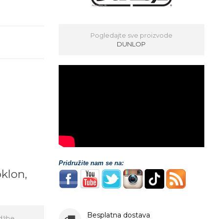
Pogledajte sve proizvode
DUNLOP
Pridružite nam se na:
oklon,
!
Besplatna dostava
džbe,