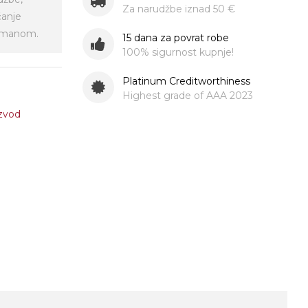
Za narudžbe iznad 50 €
ćanje
virmanom.
15 dana za povrat robe
100% sigurnost kupnje!
Platinum Creditworthiness
Highest grade of AAA 2023
izvod