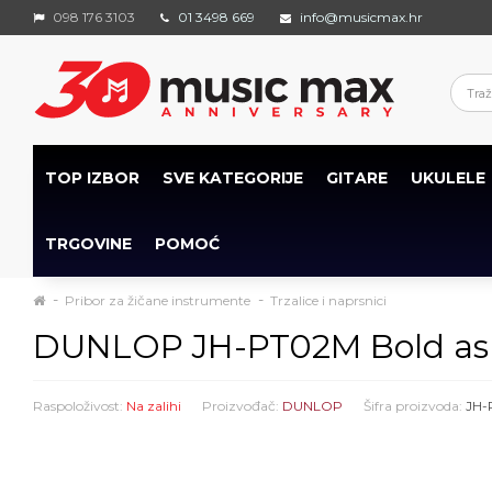
098 176 3103
01 3498 669
info@musicmax.hr
TOP IZBOR
SVE KATEGORIJE
GITARE
UKULELE
TRGOVINE
POMOĆ
Pribor za žičane instrumente
Trzalice i naprsnici
DUNLOP JH-PT02M Bold as Lo
Raspoloživost:
Na zalihi
Proizvođač:
DUNLOP
Šifra proizvoda:
JH-