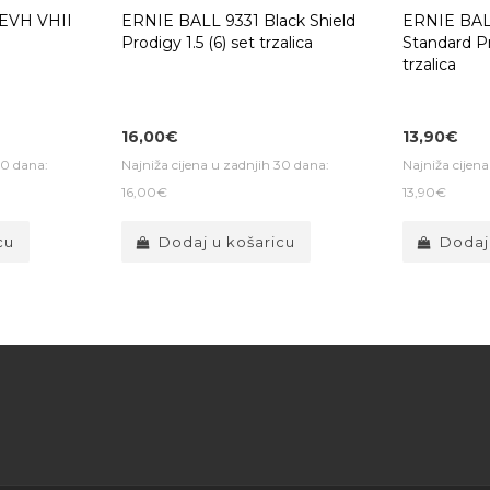
EVH VHII
ERNIE BALL 9331 Black Shield
ERNIE BAL
Prodigy 1.5 (6) set trzalica
Standard Pr
trzalica
16,00€
13,90€
30 dana:
Najniža cijena u zadnjih 30 dana:
Najniža cijen
16,00€
13,90€
cu
Dodaj u košaricu
Dodaj
savjeta za kupnju pravog instrument