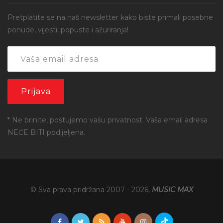
Pretplatite se na naš newsletter kako biste primali posebne
ponude, vijesti, popuste i ažuriranja!
* Ne brinite, poštujemo vašu privatnost. Vaša email adresa
NEĆE BITI podijeljena.
© Sva prava pridržana 2007 -
2026
,
MUSIC MAX