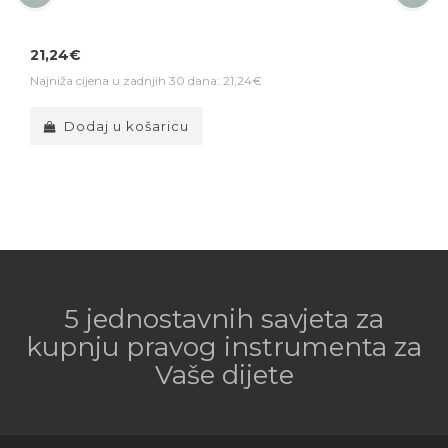
21,24€
Najniža cijena u zadnjih 30 dana: 21,24€
Dodaj u košaricu
5 jednostavnih savjeta za
kupnju pravog instrumenta za
Vaše dijete