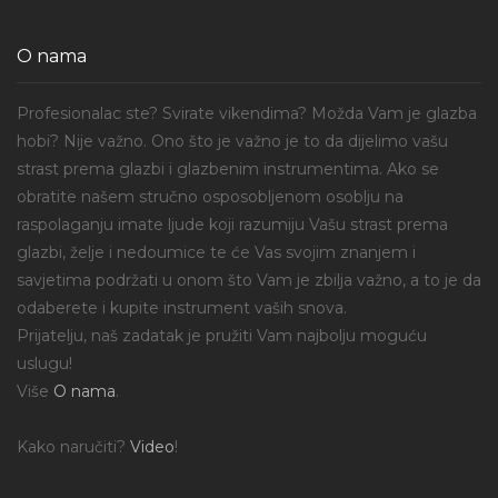
O nama
Profesionalac ste? Svirate vikendima? Možda Vam je glazba
hobi? Nije važno. Ono što je važno je to da dijelimo vašu
strast prema glazbi i glazbenim instrumentima. Ako se
obratite našem stručno osposobljenom osoblju na
raspolaganju imate ljude koji razumiju Vašu strast prema
glazbi, želje i nedoumice te će Vas svojim znanjem i
savjetima podržati u onom što Vam je zbilja važno, a to je da
odaberete i kupite instrument vaših snova.
Prijatelju, naš zadatak je pružiti Vam najbolju moguću
uslugu!
Više
O nama
.
Kako naručiti?
Video
!