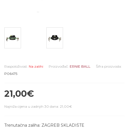
Raspoloživost:
Na zalihi
Proizvođač:
ERNIE BALL
Šifra proizvoda:
P06475
21,00€
Najniža cijena u zadnjih 30 dana: 21,00€
Trenutačna zaliha: ZAGREB SKLADIŠTE