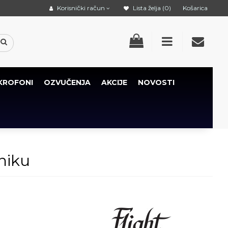
Korisnički račun
Lista želja (0)
Košarica
KROFONI
OZVUČENJA
AKCIJE
NOVOSTI
niku