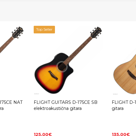
Top Seller
175CE NAT
FLIGHT GUITARS D-175CE SB
FLIGHT D-1
ra
elektroakustična gitara
gitara
125,00€
135,00€