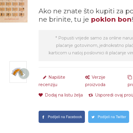
Ako ne znate što kupiti za p
ne brinite, tu je
poklon bon
* Popusti vrijede samo za online naru
plaćanje gotovinom, jednokratno pla
karticom u našoj poslovnici ili plaćanje 
Napišite
Verzije
recenziju
proizvoda
pr
Dodaj na listu želja
Usporedi ovaj pro
Podijeli na Facebook
Podijeli na Twitter