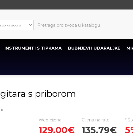
INSTRUMENTI S TIPKAMA
BUBNJEVI I UDARALJKE
MI
gitara s priborom
LK
Web cijena:
Cijena na rate:
* Št
129,00€
135,79€
5