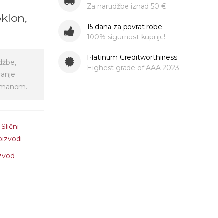
Za narudžbe iznad 50 €
oklon,
15 dana za povrat robe
!
100% sigurnost kupnje!
Platinum Creditworthiness
džbe,
Highest grade of AAA 2023
ćanje
virmanom.
Slični
oizvodi
izvod