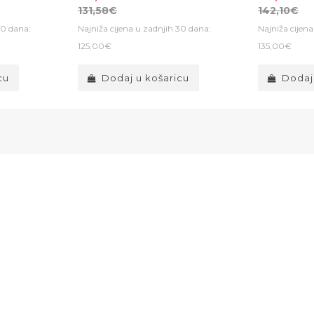
131,58€
142,10€
30 dana:
Najniža cijena u zadnjih 30 dana:
Najniža cijen
125,00€
135,00€
cu
Dodaj u košaricu
Dodaj