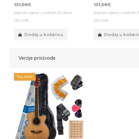
131,58€
131,58€
Najniža cijena u zadnjih 30 dana:
Najniža cijena u zadnjih 
125,00€
125,00€
Dodaj u košaricu
Dodaj u košari
Verzije proizvoda
Top Seller