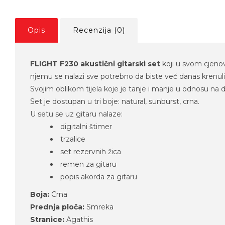
Opis
Recenzija (0)
FLIGHT F230 akustični gitarski set
koji u svom cjenovn
njemu se nalazi sve potrebno da biste već danas krenuli 
Svojim oblikom tijela koje je tanje i manje u odnosu na d
Set je dostupan u tri boje: natural, sunburst, crna.
U setu se uz gitaru nalaze:
digitalni štimer
trzalice
set rezervnih žica
remen za gitaru
popis akorda za gitaru
Boja:
Crna
Prednja ploča:
Smreka
Stranice:
Agathis