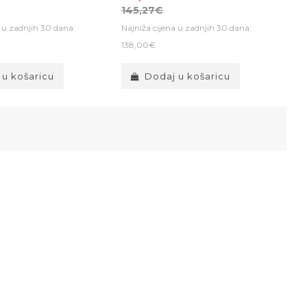
145,27€
a u zadnjih 30 dana:
Najniža cijena u zadnjih 30 dana:
138,00€
 u košaricu
Dodaj u košaricu