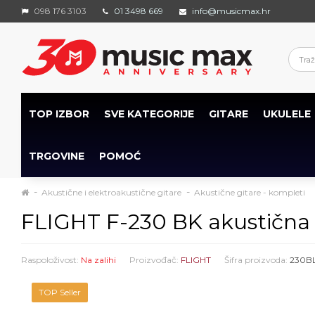
098 176 3103
01 3498 669
info@musicmax.hr
TOP IZBOR
SVE KATEGORIJE
GITARE
UKULELE
TRGOVINE
POMOĆ
Akustične i elektroakustične gitare
Akustične gitare - kompleti
FLIGHT F-230 BK akustična 
Raspoloživost:
Na zalihi
Proizvođač:
FLIGHT
Šifra proizvoda:
230B
TOP Seller