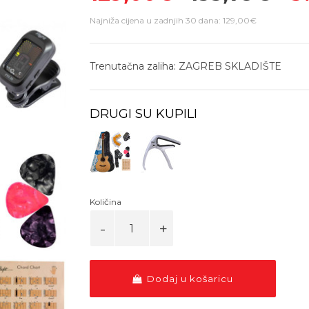
Najniža cijena u zadnjih 30 dana: 129,00€
Trenutačna zaliha: ZAGREB SKLADIŠTE
DRUGI SU KUPILI
Količina
Dodaj u košaricu