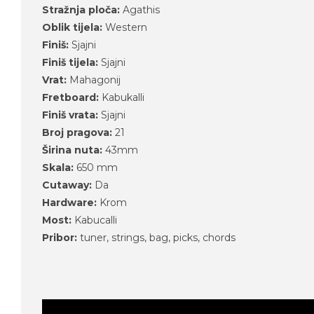
Stražnja ploča:
Agathis
Oblik tijela:
Western
Finiš:
Sjajni
Finiš tijela:
Sjajni
Vrat:
Mahagonij
Fretboard:
Kabukalli
Finiš vrata:
Sjajni
Broj pragova:
21
Širina nuta:
43mm
Skala:
650 mm
Cutaway:
Da
Hardware:
Krom
Most:
Kabucalli
Pribor:
tuner, strings, bag, picks, chords