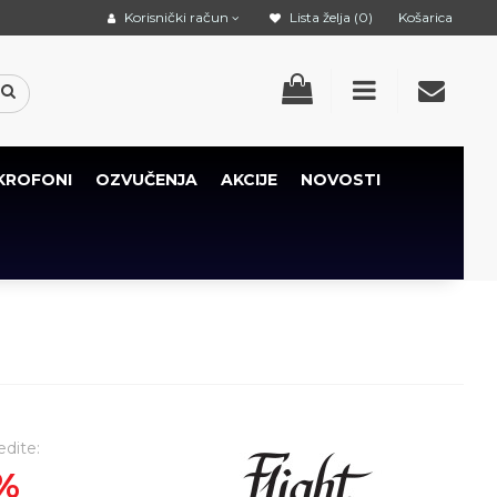
Korisnički račun
Lista želja (0)
Košarica
KROFONI
OZVUČENJA
AKCIJE
NOVOSTI
edite:
%