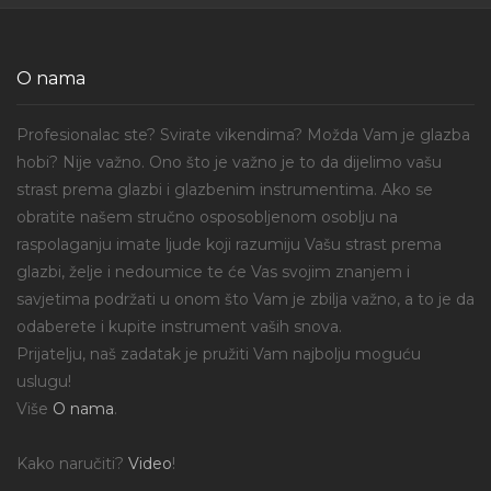
O nama
Profesionalac ste? Svirate vikendima? Možda Vam je glazba
hobi? Nije važno. Ono što je važno je to da dijelimo vašu
strast prema glazbi i glazbenim instrumentima. Ako se
obratite našem stručno osposobljenom osoblju na
raspolaganju imate ljude koji razumiju Vašu strast prema
glazbi, želje i nedoumice te će Vas svojim znanjem i
savjetima podržati u onom što Vam je zbilja važno, a to je da
odaberete i kupite instrument vaših snova.
Prijatelju, naš zadatak je pružiti Vam najbolju moguću
uslugu!
Više
O nama
.
Kako naručiti?
Video
!