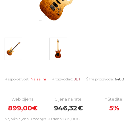
Raspoloživost:
Na zalihi
Proizvođač:
JET
Šifra proizvoda:
6488
Web cijena:
Cijena na rate:
* Štedite:
899,00€
946,32€
5%
Najniža cijena u zadnjih 30 dana: 899,00€