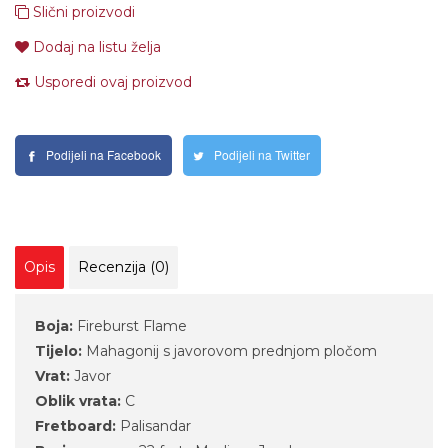
Slični proizvodi
Dodaj na listu želja
Usporedi ovaj proizvod
Podijeli na Facebook
Podijeli na Twitter
Opis
Recenzija (0)
Boja:
Fireburst Flame
Tijelo:
Mahagonij s javorovom prednjom pločom
Vrat:
Javor
Oblik vrata:
C
Fretboard:
Palisandar