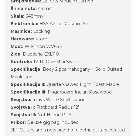
Broj pragova:
22 frets Medium Jumbo
Širina nuta:
43 mm
Skala:
648mm
Elektronika:
HSS Alnico, Custom Set
Mašinice:
Locking
Hardware:
Krom
Most:
Wilkinson WV6SB
Žice:
D’addario EXL110
Kontrole:
1V 1T, One Mini Switch
Specifikacije:
Body 2 pcs Mahogany + Solid Quilted
Maple Top
Specifikacije II:
Quarter-Sawed Light Roast Maple
Specifikacije III:
Fingerboard Indian Rosewood
Svojstva:
Inlays White Shell Round
Svojstva II:
Fretboard Radius 12″
Svojstva III:
Nut Hi end PPS
Pribor:
Deluxe gig bag included.
JET Guitars are a new brand of electric guitars created