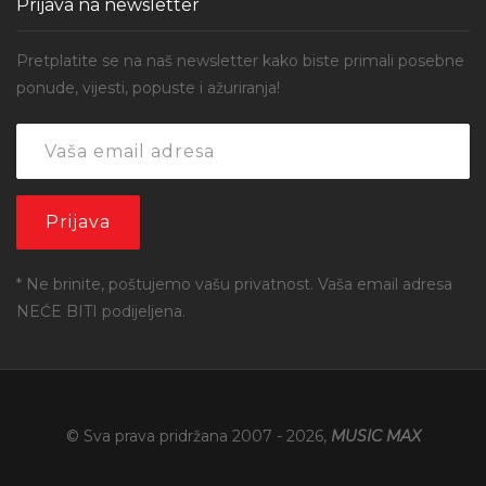
Prijava na newsletter
Pretplatite se na naš newsletter kako biste primali posebne
ponude, vijesti, popuste i ažuriranja!
* Ne brinite, poštujemo vašu privatnost. Vaša email adresa
NEĆE BITI podijeljena.
© Sva prava pridržana 2007 -
2026
,
MUSIC MAX