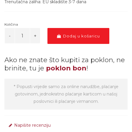
Trenutačna zaliha: EU skladište 3-7 dana
Količina
Dodaj u košaricu
Ako ne znate što kupiti za poklon, ne
brinite, tu je
poklon bon
!
* Popusti vrijede samo za online narudžbe, plaćanje
gotovinom, jednokratno plaćanje karticom u našoj
poslovnici ili plaćanje virmanom.
Napišite recenziju