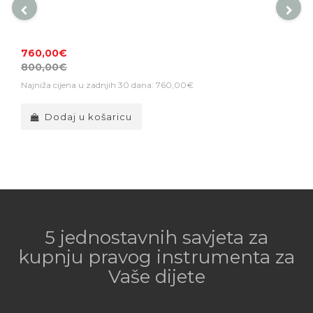
760,00€
800,00€
Najniža cijena u zadnjih 30 dana: 760,00€
Dodaj u košaricu
5 jednostavnih savjeta za
kupnju pravog instrumenta za
Vaše dijete