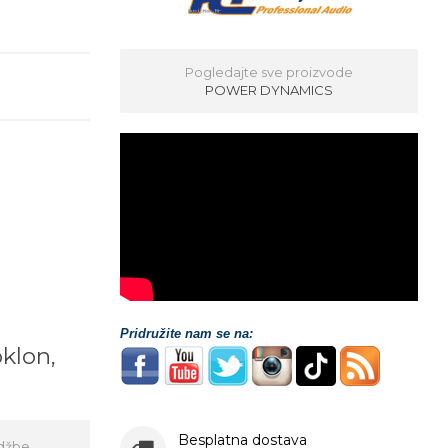
Pogledajte sve proizvode
POWER DYNAMICS
Pridružite nam se na:
oklon,
!
Besplatna dostava
džbe,