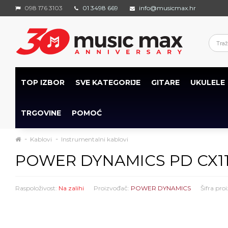
098 176 3103
01 3498 669
info@musicmax.hr
TOP IZBOR
SVE KATEGORIJE
GITARE
UKULELE
TRGOVINE
POMOĆ
Kablovi
Instrumentalni kablovi
POWER DYNAMICS PD CX115-
Raspoloživost:
Na zalihi
Proizvođač:
POWER DYNAMICS
Šifra pro