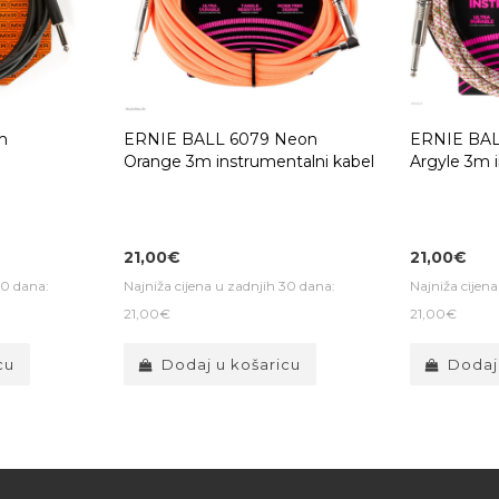
m
ERNIE BALL 6079 Neon
ERNIE BAL
Orange 3m instrumentalni kabel
Argyle 3m i
21,00€
21,00€
30 dana:
Najniža cijena u zadnjih 30 dana:
Najniža cijen
21,00€
21,00€
cu
Dodaj u košaricu
Dodaj