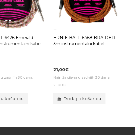
L 6426 Emerald
ERNIE BALL 6468 BRAIDED
nstrumentalni kabel
3m instrumentalni kabel
21,00€
a u zadnjih 30 dana:
Najniža cijena u zadnjih 30 dana:
21,00€
 u košaricu
Dodaj u košaricu