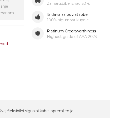
Za narudžbe iznad 50 €
ćanje
virmanom.
15 dana za povrat robe
100% sigurnost kupnje!
Platinum Creditworthiness
Highest grade of AAA 2023
izvod
j fleksibilni signalni kabel opremljen je