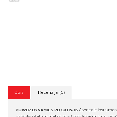
Opis
Recenzija (0)
POWER DYNAMICS PD CX115-16
Connex je instrumenta
visokokvalitetnim metalnim 6,3 mm konektorima i jamči