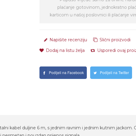
plaćanje gotovinom, jednokratno pla
karticom u našoj poslovnici ili plaćanje 
Napišite recenziju
Slični proizvodi
Dodaj na listu želja
Usporedi ovaj pro
Podijeli na Facebook
Podijeli na Twitter
lni kabel duljine 6 m, s jednim ravnim i jednim kutnim jackom. Ova
 nesmetan i pouzdan prijenos signala.