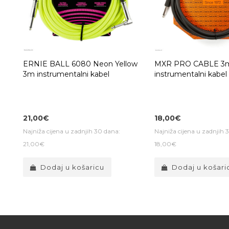
ERNIE BALL 6080 Neon Yellow
MXR PRO CABLE 3
3m instrumentalni kabel
instrumentalni kabel
21,00€
18,00€
Najniža cijena u zadnjih 30 dana:
Najniža cijena u zadnjih 
21,00€
18,00€
Dodaj u košaricu
Dodaj u košari