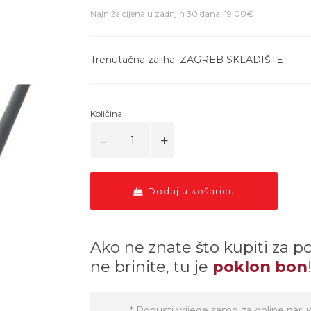
Najniža cijena u zadnjih 30 dana: 19,00€
Trenutačna zaliha: ZAGREB SKLADIŠTE
Količina
Dodaj u košaricu
Ako ne znate što kupiti za p
ne brinite, tu je
poklon bon
* Popusti vrijede samo za online naru