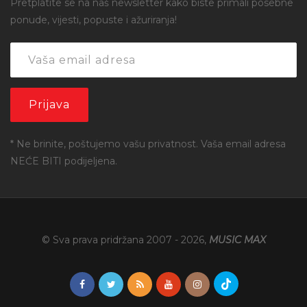
Pretplatite se na naš newsletter kako biste primali posebne
ponude, vijesti, popuste i ažuriranja!
* Ne brinite, poštujemo vašu privatnost. Vaša email adresa
NEĆE BITI podijeljena.
© Sva prava pridržana 2007 -
2026
,
MUSIC MAX