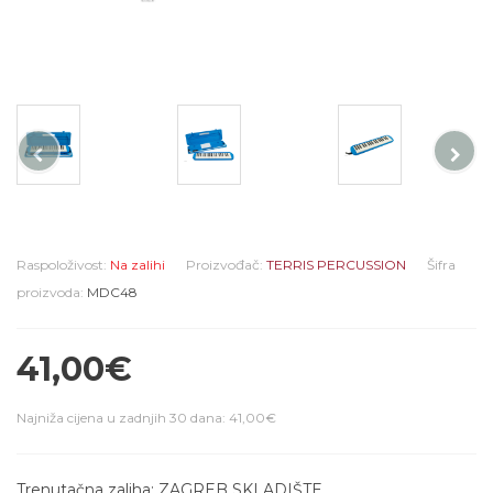
Raspoloživost:
Na zalihi
Proizvođač:
TERRIS PERCUSSION
Šifra
proizvoda:
MDC48
41,00€
Najniža cijena u zadnjih 30 dana: 41,00€
Trenutačna zaliha: ZAGREB SKLADIŠTE