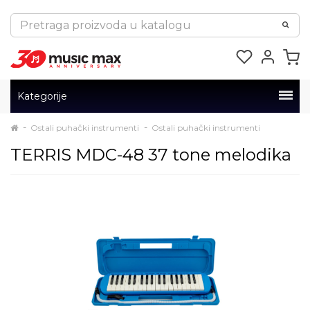
Kategorije
Ostali puhački instrumenti
Ostali puhački instrumenti
TERRIS MDC-48 37 tone melodika