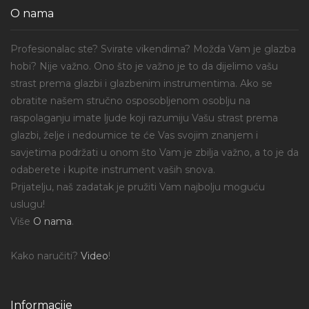
O nama
Profesionalac ste? Svirate vikendima? Možda Vam je glazba
hobi? Nije važno. Ono što je važno je to da dijelimo vašu
strast prema glazbi i glazbenim instrumentima. Ako se
obratite našem stručno osposobljenom osoblju na
raspolaganju imate ljude koji razumiju Vašu strast prema
glazbi, želje i nedoumice te će Vas svojim znanjem i
savjetima podržati u onom što Vam je zbilja važno, a to je da
odaberete i kupite instrument vaših snova.
Prijatelju, naš zadatak je pružiti Vam najbolju moguću
uslugu!
Više
O nama
.
Kako naručiti?
Video
!
Informacije