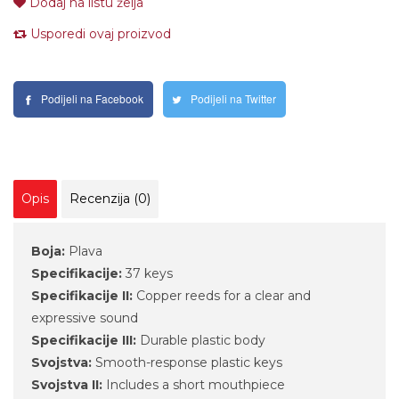
Dodaj na listu želja
Usporedi ovaj proizvod
Podijeli na Facebook
Podijeli na Twitter
Opis
Recenzija (0)
Boja:
Plava
Specifikacije:
37 keys
Specifikacije II:
Copper reeds for a clear and
expressive sound
Specifikacije III:
Durable plastic body
Svojstva:
Smooth-response plastic keys
Svojstva II:
Includes a short mouthpiece