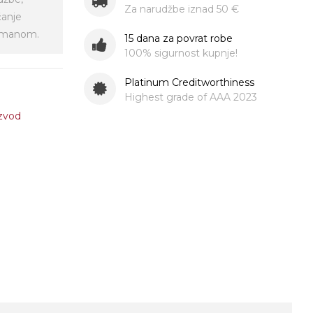
Za narudžbe iznad 50 €
ćanje
virmanom.
15 dana za povrat robe
100% sigurnost kupnje!
Platinum Creditworthiness
Highest grade of AAA 2023
izvod