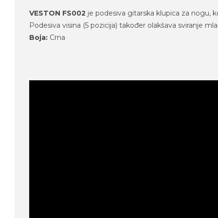
VESTON FS002
je podesiva gitarska klupica za nogu, ko
Podesiva visina (5 pozicija) također olakšava sviranje mla
Boja:
Crna