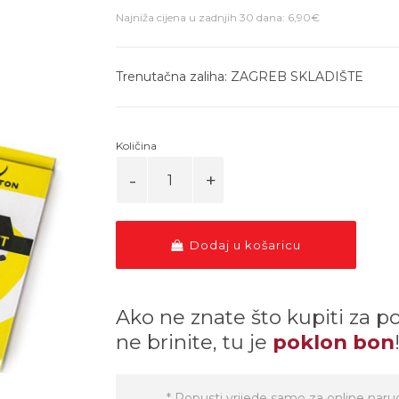
Najniža cijena u zadnjih 30 dana: 6,90€
Trenutačna zaliha: ZAGREB SKLADIŠTE
Količina
Dodaj u košaricu
Ako ne znate što kupiti za p
ne brinite, tu je
poklon bon
* Popusti vrijede samo za online naru