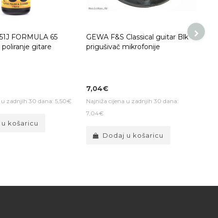
51J FORMULA 65
GEWA F&S Classical guitar Blk
poliranje gitare
prigušivač mikrofonije
7,04€
a u zadnjih 30 dana: 5,50€
Najniža cijena u zadnjih 30 dana:
7,04€
 u košaricu
Dodaj u košaricu