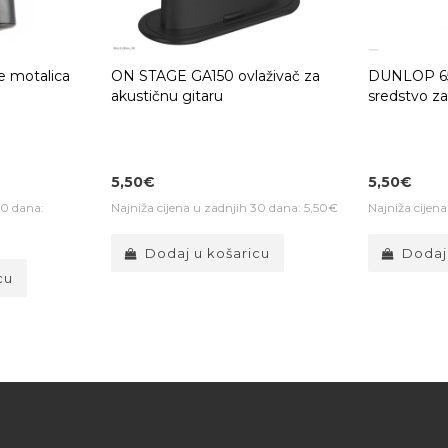
 motalica
ON STAGE GA150 ovlaživač za
DUNLOP 6
akustičnu gitaru
sredstvo za 
5,50€
5,50€
30 dana:
Najniža cijena u zadnjih 30 dana: 5,50€
Najniža cijen
Dodaj u košaricu
Dodaj
cu