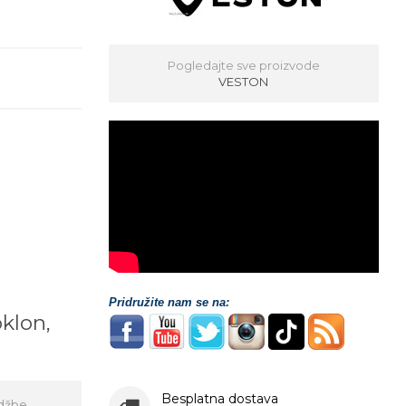
Pogledajte sve proizvode
VESTON
Pridružite nam se na:
oklon,
!
Besplatna dostava
džbe,