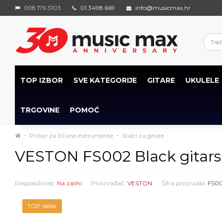
098 176 3103
01 3498 669
info@musicmax.hr
TOP IZBOR
SVE KATEGORIJE
GITARE
UKULELE
TRGOVINE
POMOĆ
Pribor za žičane instrumente
Stalci za gitare
VESTON FS002 Black gitars
Raspoloživost:
Na zalihi
Proizvođač:
VESTON
Šifra proizvoda:
FS0
TOP Seller