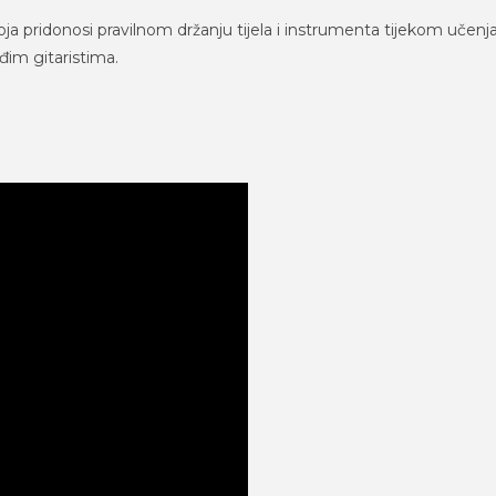
ja pridonosi pravilnom držanju tijela i instrumenta tijekom učenja
đim gitaristima.