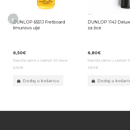
B
DUNLOP 6551J Fretboard
DUNLOP 114J Deluxe
limunovo ulje
za žice
6,50€
6,80€
Najniža cijena u zadnjih 30 dana:
Najniža cijena u zadnjih 
6,50€
6,80€
Dodaj u košaricu
Dodaj u košari