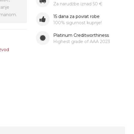
Za narudžbe iznad 50 €
ćanje
virmanom.
15 dana za povrat robe
100% sigurnost kupnje!
Platinum Creditworthiness
Highest grade of AAA 2023
izvod