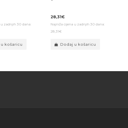
28,31€
a u zadnjih 30 dana:
Najniža cijena u zadnjih 30 dana:
28,31€
 u košaricu
Dodaj u košaricu
a za Vaše dijete
o