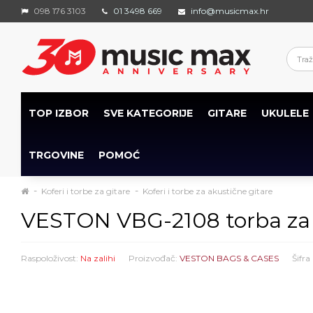
098 176 3103
01 3498 669
info@musicmax.hr
TOP IZBOR
SVE KATEGORIJE
GITARE
UKULELE
TRGOVINE
POMOĆ
Koferi i torbe za gitare
Koferi i torbe za akustične gitare
VESTON VBG-2108 torba za 
Raspoloživost:
Na zalihi
Proizvođač:
VESTON BAGS & CASES
Šifra