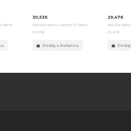
30,53€
29,47€
30 dana:
Najniža cijena u zadnjih 30 dana:
Najniža cijen
30,53€
29,47€
cu
Dodaj u košaricu
Dodaj
savjeta za kupnju pravog instrument
Informacije
Podrška kupcima
Dodatn