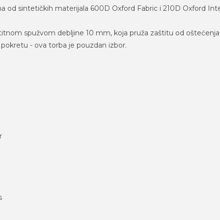
na od sintetičkih materijala 600D Oxford Fabric i 210D Oxford Int
titnom spužvom debljine 10 mm, koja pruža zaštitu od oštećenja,
u pokretu - ova torba je pouzdan izbor.
r
s