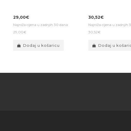
29,00€
30,52€
Najniža cijena u zadnjih 30 dana:
Najniža cijena u zadnjih 
29,00€
30,52€
Dodaj u košaricu
Dodaj u košari
5 jednostavnih 