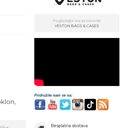
Pogledajte sve proizvode
VESTON BAGS & CASES
Pridružite nam se na:
oklon,
!
Besplatna dostava
džbe,