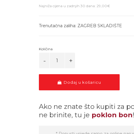
Najniža cijena u zadnjih 30 dana: 29,00€
Trenutačna zaliha: ZAGREB SKLADIŠTE
Količina
Dodaj u košaricu
Ako ne znate što kupiti za p
ne brinite, tu je
poklon bon
* Popusti vrijede samo za online naru