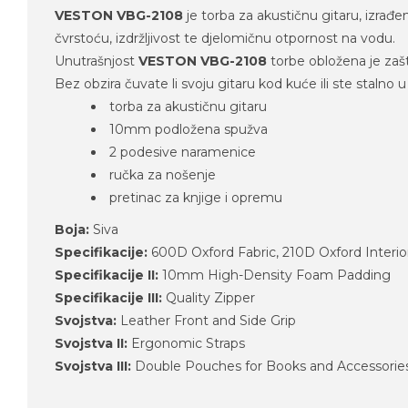
VESTON VBG-2108
je torba za akustičnu gitaru, izrađe
čvrstoću, izdržljivost te djelomičnu otpornost na vodu.
Unutrašnjost
VESTON VBG-2108
torbe obložena je zaš
Bez obzira čuvate li svoju gitaru kod kuće ili ste stalno 
torba za akustičnu gitaru
10mm podložena spužva
2 podesive naramenice
ručka za nošenje
pretinac za knjige i opremu
Boja:
Siva
Specifikacije:
600D Oxford Fabric, 210D Oxford Interio
Specifikacije II:
10mm High-Density Foam Padding
Specifikacije III:
Quality Zipper
Svojstva:
Leather Front and Side Grip
Svojstva II:
Ergonomic Straps
Svojstva III:
Double Pouches for Books and Accessorie