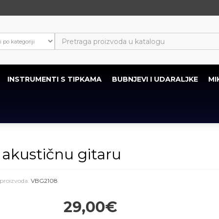
INSTRUMENTI S TIPKAMA
BUBNJEVI I UDARALJKE
MI
akustičnu gitaru
 proizvoda:
VBG2108
29,00€