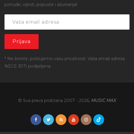
ponude, vijesti, popuste i ažuriranja!
* Ne brinite, poštujemo vašu privatnost. Vaša email adresa
NEĆE BITI podijeljena.
© Sva prava pridržana 2007 -
2026
,
MUSIC MAX