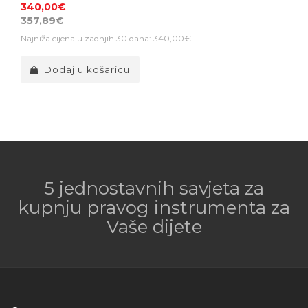
340,00€
357,89€
Najniža cijena u zadnjih 30 dana: 340,00€
Dodaj u košaricu
5 jednostavnih savjeta za
kupnju pravog instrumenta za
Vaše dijete