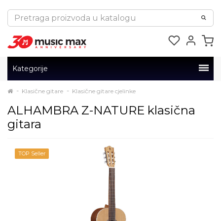
Kategorije
Klasične gitare
Klasične gitare cjelinke
ALHAMBRA Z-NATURE klasična
gitara
TOP Seller