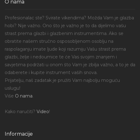
O nama
Profesionalac ste? Svirate vikendima? Možda Vam je glazba
hobi? Nije važno. Ono što je važno je to da dijelimo vašu
strast prema glazbi i glazbenim instrumentima. Ako se
obratite našem stručno osposobljenom osoblju na
raspolaganju imate ljude koji razumiju Vašu strast prema
glazbi, želje i nedoumice te će Vas svojim znanjem i
savjetima podržati u onom što Vam je zbilja važno, a to je da
odaberete i kupite instrument vaših snova.
Prijatelju, naš zadatak je pružiti Vam najbolju moguću
uslugu!
Više
O nama
.
Kako naručiti?
Video
!
Informacije