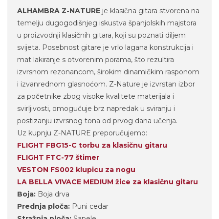
ALHAMBRA Z-NATURE
je klasična gitara stvorena na
temelju dugogodišnjeg iskustva španjolskih majstora
u proizvodnji klasičnih gitara, koji su poznati diljem
svijeta. Posebnost gitare je vrlo lagana konstrukcija i
mat lakiranje s otvorenim porama, što rezultira
izvrsnom rezonancom, širokim dinamičkim rasponom
i izvanrednom glasnoćom. Z-Nature je izvrstan izbor
za početnike zbog visoke kvalitete materijala i
svirljivosti, omogućuje brz napredak u sviranju i
postizanju izvrsnog tona od prvog dana učenja.
Uz kupnju Z-NATURE preporučujemo:
FLIGHT FBG15-C torbu za klasičnu gitaru
FLIGHT FTC-77 štimer
VESTON FS002 klupicu za nogu
LA BELLA VIVACE MEDIUM žice za klasičnu gitaru
Boja:
Boja drva
Prednja ploča:
Puni cedar
Stražnja ploča:
Sapele